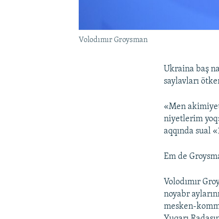
Volodımır Groysman
Ukraina baş na
saylavları ötke
«Men akimiyetn
niyetlerim yoq
aqqında sual «
Em de Groysman
Volodımır Groys
noyabr ayların
mesken-kommuna
Yuqarı Radasın