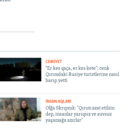
CEMİYET
"Er kes qaça, er kes kete": cenk
Qırımdaki Rusiye turistlerine nasıl
barıp yetti
İNSAN AQLARI
Olğa Skrıpnık: "Qırım azat etilsin
dep, insanlar yarıqsız ve suvsuz
yaşamağa azırlar"