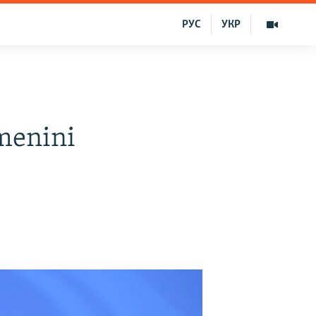
РУС
УКР
menini