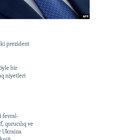
ki prezident
öyle bir
q niyetleri
i fevral-
, qurucılıq ve
r Ukraina
ükniñ