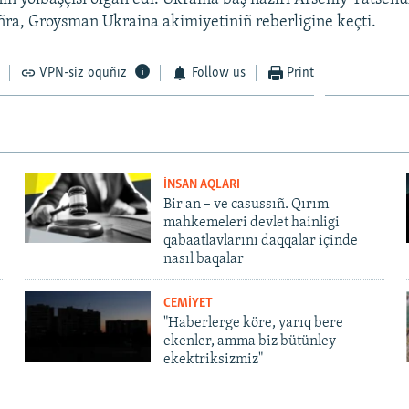
oñra, Groysman Ukraina akimiyetiniñ reberligine keçti.
VPN-siz oquñız
Follow us
Print
İNSAN AQLARI
Bir an – ve casussıñ. Qırım
mahkemeleri devlet hainligi
qabaatlavlarını daqqalar içinde
nasıl baqalar
CEMİYET
"Haberlerge köre, yarıq bere
ekenler, amma biz bütünley
ekektriksizmiz"