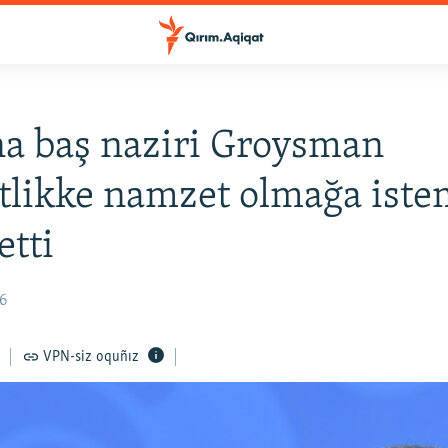
a baş naziri Groysman
tlikke namzet olmağa iste
etti
36
VPN-siz oquñız