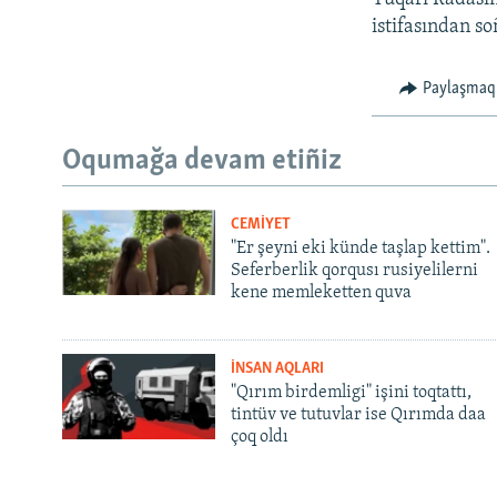
istifasından s
Paylaşmaq
Oqumağa devam etiñiz
CEMİYET
"Er şeyni eki künde taşlap kettim".
Seferberlik qorqusı rusiyelilerni
kene memleketten quva
İNSAN AQLARI
"Qırım birdemligi" işini toqtattı,
tintüv ve tutuvlar ise Qırımda daa
çoq oldı
Русский