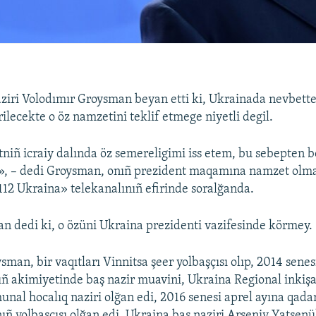
ziri Volodımır Groysman beyan etti ki, Ukrainada nevbette
rilecekte o öz namzetini teklif etmege niyetli degil.
iñ icraiy dalında öz semereligimi iss etem, bu sebepten b
», – dedi Groysman, onıñ prezident maqamına namzet olma
112 Ukraina» telekanalınıñ efirinde soralğanda.
 dedi ki, o özüni Ukraina prezidenti vazifesinde körmey.
man, bir vaqıtları Vinnitsa şeer yolbaşçısı olıp, 2014 senes
ıñ akimiyetinde baş nazir muavini, Ukraina Regional inkişaf
l hocalıq naziri olğan edi, 2016 senesi aprel ayına qada
ıñ yolbaşçısı olğan edi. Ukraina baş naziri Arseniy Yatsen