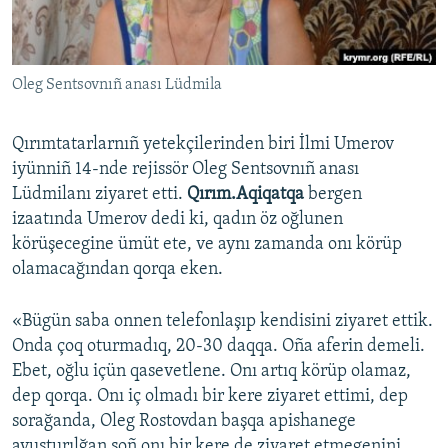
Русский
Українською
Oleg Sentsovnıñ anası Lüdmila
QOŞULIÑIZ!
Qırımtatarlarnıñ yetekçilerinden biri İlmi Umerov
iyünniñ 14-nde rejissör Oleg Sentsovnıñ anası
Lüdmilanı ziyaret etti.
Qırım.Aqiqatqa
bergen
RFE/RS bütün saytları
izaatında Umerov dedi ki, qadın öz oğlunen
körüşecegine ümüt ete, ve aynı zamanda onı körüp
olamacağından qorqa eken.
«Bügün saba onnen telefonlaşıp kendisini ziyaret ettik.
Onda çoq oturmadıq, 20-30 daqqa. Oña aferin demeli.
Ebet, oğlu içün qasevetlene. Onı artıq körüp olamaz,
dep qorqa. Onı iç olmadı bir kere ziyaret ettimi, dep
sorağanda, Oleg Rostovdan başqa apishanege
avuşturılğan soñ onı bir kere de ziyaret etmegenini