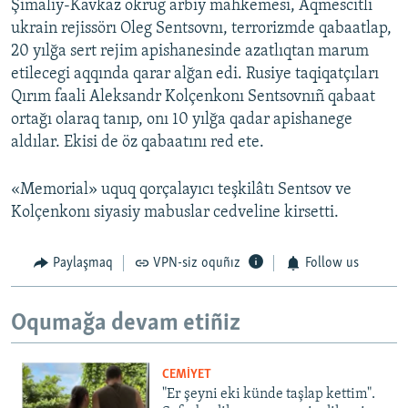
Şimaliy-Kavkaz okrug arbiy mahkemesi, Aqmescitli
ukrain rejissörı Oleg Sentsovnı, terrorizmde qabaatlap,
20 yılğa sert rejim apishanesinde azatlıqtan marum
etilecegi aqqında qarar alğan edi. Rusiye taqiqatçıları
Qırım faali Aleksandr Kolçenkonı Sentsovnıñ qabaat
ortağı olaraq tanıp, onı 10 yılğa qadar apishanege
aldılar. Ekisi de öz qabaatını red ete.
«Memorial» uquq qorçalayıcı teşkilâtı Sentsov ve
Kolçenkonı siyasiy mabuslar cedveline kirsetti.
Paylaşmaq
VPN-siz oquñız
Follow us
Oqumağa devam etiñiz
CEMİYET
"Er şeyni eki künde taşlap kettim".