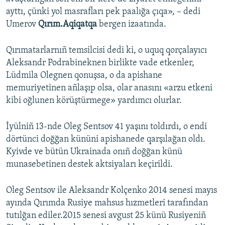
ayttı, çünki yol masrafları pek paalığa çıqa», – dedi
Umerov
Qırım.Aqiqatqa
bergen izaatında.
Qırımatarlarnıñ temsilcisi dedi ki, o uquq qorçalayıcı
Aleksandr Podrabineknen birlikte vade etkenler,
Lüdmila Olegnen qonuşsa, o da apishane
memuriyetinen añlaşıp olsa, olar anasını «arzu etkeni
kibi oğlunen körüştürmege» yardımcı olurlar.
İyülniñ 13-nde Oleg Sentsov 41 yaşını toldırdı, o endi
dörtünci doğğan kününi apishanede qarşılağan oldı.
Kyivde ve bütün Ukrainada onıñ doğğan künü
munasebetinen destek aktsiyaları keçirildi.
Oleg Sentsov ile Aleksandr Kolçenko 2014 senesi mayıs
ayında Qırımda Rusiye mahsus hızmetleri tarafından
tutılğan ediler.2015 senesi avgust 25 künü Rusiyeniñ