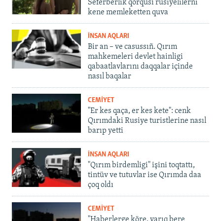
Seferberlik qorqusı rusiyelilerni
kene memleketten quva
İNSAN AQLARI
Bir an – ve casussıñ. Qırım
mahkemeleri devlet hainligi
qabaatlavlarını daqqalar içinde
nasıl baqalar
CEMİYET
"Er kes qaça, er kes kete": cenk
Qırımdaki Rusiye turistlerine nasıl
barıp yetti
İNSAN AQLARI
"Qırım birdemligi" işini toqtattı,
tintüv ve tutuvlar ise Qırımda daa
çoq oldı
CEMİYET
"Haberlerge köre, yarıq bere