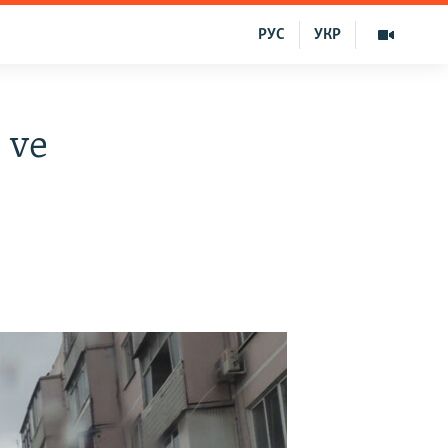
РУС
УКР
 ve