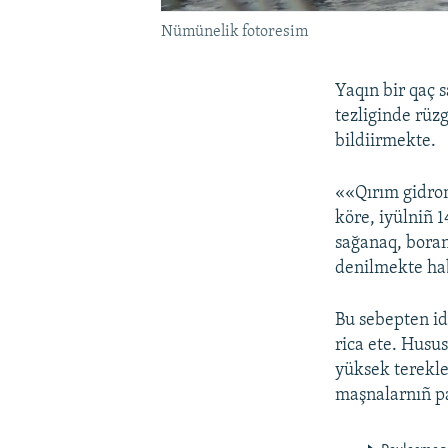
Nümünelik fotoresim
Yaqın bir qaç 
tezliginde rüz
bildiirmekte.
««Qırım gidrom
köre, iyülniñ 
sağanaq, boran
denilmekte ha
Bu sebepten id
rica ete. Husus
yüksek terekle
maşnalarnıñ pa