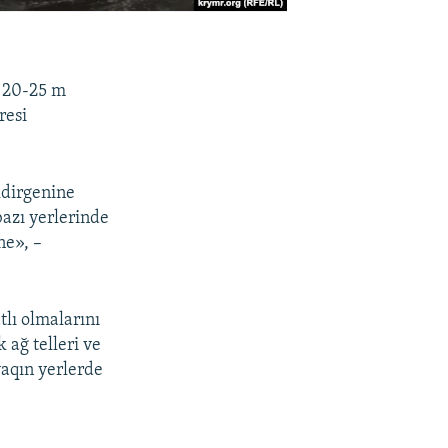
e 20-25 m
resi
ldirgenine
bazı yerlerinde
ne», –
tlı olmalarını
 ağ telleri ve
yaqın yerlerde