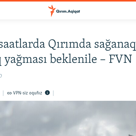
saatlarda Qırımda sağanaq
 yağması beklenile – FVN
30
VPN-siz oquñız