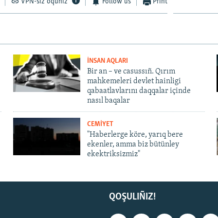
VPN-siz oquñız
Follow us
Print
İNSAN AQLARI
Bir an – ve casussıñ. Qırım
mahkemeleri devlet hainligi
qabaatlavlarını daqqalar içinde
nasıl baqalar
CEMİYET
"Haberlerge köre, yarıq bere
ekenler, amma biz bütünley
ekektriksizmiz"
QOŞULIÑIZ!