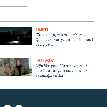
CEMİYET
"Er kes qaça, er kes kete": cenk
Qırımdaki Rusiye turistlerine nasıl
barıp yetti
İNSAN AQLARI
Olğa Skrıpnık: "Qırım azat etilsin
dep, insanlar yarıqsız ve suvsuz
yaşamağa azırlar"