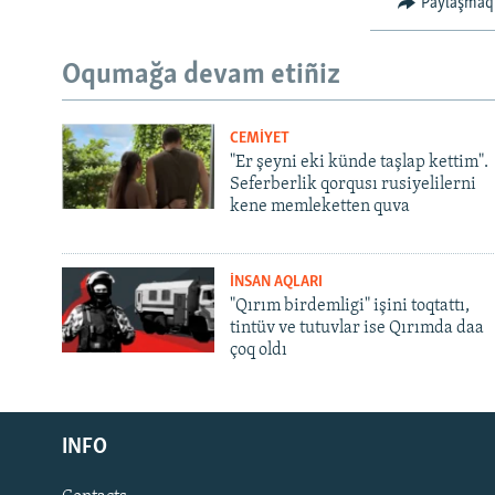
Paylaşmaq
Oqumağa devam etiñiz
CEMİYET
"Er şeyni eki künde taşlap kettim".
Seferberlik qorqusı rusiyelilerni
kene memleketten quva
İNSAN AQLARI
"Qırım birdemligi" işini toqtattı,
tintüv ve tutuvlar ise Qırımda daa
çoq oldı
Русский
INFO
Українською