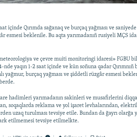
saat içinde Qırımda sağanaq ve burçaq yağması ve saniyed
gâr esmesi beklenile. Bu aqta yarımadanıñ rusiyeli MÇS ida
eteorologiya ve çevre muiti monitoringi idaresi» FGBU bi
14-nde yaqın 1-2 saat içinde ve kün soñuna qadar Qırımnıñ 
lı yağmur, burçaq yağması ve şiddetli rüzgâr esmesi bekle
berde.
are hadimleri yarımadanın sakinleri ve musafirlerini diqqa
an, soqaqlarda reklama ve yol işaret levhalarından, elektrik
rden uzaq turulması tevsiye etile. Bundan da ğayrı olarğa 
rk etilmemesi tevsiye etilmelkte.