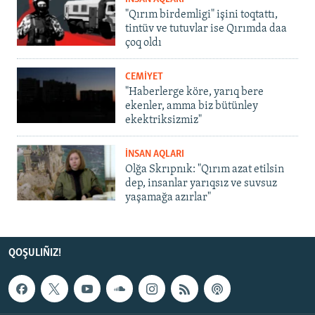
"Qırım birdemligi" işini toqtattı,
tintüv ve tutuvlar ise Qırımda daa
çoq oldı
CEMİYET
"Haberlerge köre, yarıq bere
ekenler, amma biz bütünley
ekektriksizmiz"
İNSAN AQLARI
Olğa Skrıpnık: "Qırım azat etilsin
dep, insanlar yarıqsız ve suvsuz
yaşamağa azırlar"
QOŞULIÑIZ!