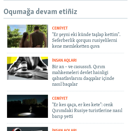
Oqumağa devam etiñiz
CEMİYET
"Er şeyni eki künde taşlap kettim".
Seferberlik qorqusı rusiyelilerni
kene memleketten quva
İNSAN AQLARI
Bir an – ve casussıñ. Qırım
mahkemeleri devlet hainligi
qabaatlavlarını daqqalar içinde
nasıl baqalar
CEMİYET
"Er kes qaça, er kes kete": cenk
Qırımdaki Rusiye turistlerine nasıl
barıp yetti
İNSAN AQLARI