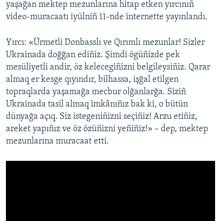
yaşağan mektep mezunlarına hitap etken yırcınıñ
video-muracaatı iyülniñ 11-nde internette yayınlandı.
Yırcı: «Ürmetli Donbasslı ve Qırımlı mezunlar! Sizler
Ukrainada doğğan ediñiz. Şimdi ögüñizde pek
mesüliyetli andir, öz kelecegiñizni belgileysiñiz. Qarar
almaq er kesge qıyındır, bilhassa, işğal etilgen
topraqlarda yaşamağa mecbur olğanlarğa. Siziñ
Ukrainada tasil almaq imkânıñız bak ki, o bütün
dünyağa açıq. Siz istegeniñizni seçiñiz! Arzu etiñiz,
areket yapıñız ve öz özüñizni yeñiñiz!» – dep, mektep
mezunlarına muracaat etti.