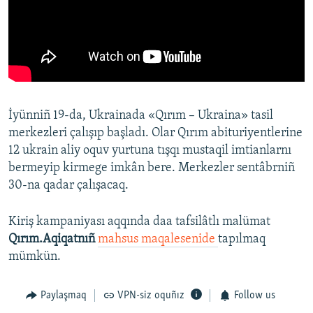
İyünniñ 19-da, Ukrainada «Qırım – Ukraina» tasil
merkezleri çalışıp başladı. Olar Qırım abituriyentlerine
12 ukrain aliy oquv yurtuna tışqı mustaqil imtianlarnı
bermeyip kirmege imkân bere. Merkezler sentâbrniñ
30-na qadar çalışacaq.
Kiriş kampaniyası aqqında daa tafsilâtlı malümat
Qırım.Aqiqatnıñ
mahsus maqalesenide
tapılmaq
mümkün.
Paylaşmaq
VPN-siz oquñız
Follow us