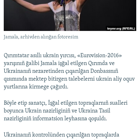
Русский
Українською
Jamala, arhivden alınğan fotoresim
QOŞULIÑIZ!
Qırımtatar asıllı ukrain yırcısı, «Eurovision-2016»
yarışınıñ ğalibi Jamala işğal etilgen Qırımda ve
RFE/RS bütün saytları
Ukrainanıñ nezaretinden çıqarılğan Donbassnıñ
qısımında mektep bitirgen talebelerni ukrain aliy oquv
yurtlarına kirmege çağırdı.
Böyle etip sanatçı, İşğal etilgen topraqlarnıñ sualleri
boyunca Ukrain nazirliginiñ ve Ukraina Tasil
nazirliginiñ informatsion leyhasına qoşuldı.
Ukrainanıñ kontrolünden çıqarılğan topraqlarda