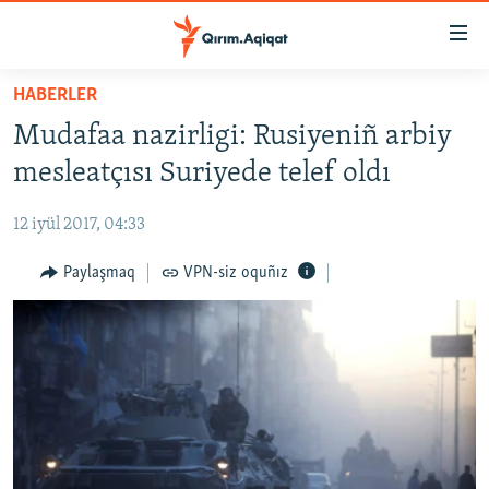
Link
açıqlığı
Esas
HABERLER
mündericege
HABERLER
Mudafaa nazirligi: Rusiyeniñ arbiy
qaytmaq
SİYASET
Baş
mesleatçısı Suriyede telef oldı
İQTİSADİYAT
navigatsiyağa
qaytmaq
12 iyül 2017, 04:33
CEMİYET
Qıdıruvğa
MEDENİYET
Paylaşmaq
VPN-siz oquñız
qaytmaq
İNSAN AQLARI
VİDEO
SÜRET
BLOGLAR
FİKİR