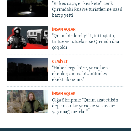
"Er kes qaça, er kes kete": cenk
Qırımdaki Rusiye turistlerine nasıl
barıp yetti
İNSAN AQLARI
"Qırım birdemligi" işini toqtattı,
tintüv ve tutuvlar ise Qırımda daa
çoq oldı
CEMİYET
"Haberlerge köre, yarıq bere
ekenler, amma biz bütünley
ekektriksizmiz"
İNSAN AQLARI
Olğa Skrıpnık: "Qırım azat etilsin
dep, insanlar yarıqsız ve suvsuz
yaşamağa azırlar"