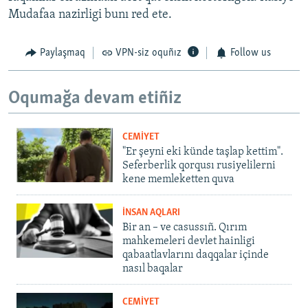
Mudafaa nazirligi bunı red ete.
Paylaşmaq
VPN-siz oquñız
Follow us
Oqumağa devam etiñiz
CEMİYET
"Er şeyni eki künde taşlap kettim".
Seferberlik qorqusı rusiyelilerni
kene memleketten quva
İNSAN AQLARI
Bir an – ve casussıñ. Qırım
mahkemeleri devlet hainligi
qabaatlavlarını daqqalar içinde
nasıl baqalar
CEMİYET