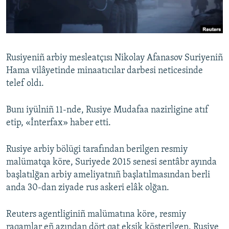
Русский
Українською
Rusiyeniñ arbiy mesleatçısı Nikolay Afanasov Suriyeniñ
QOŞULIÑIZ!
Hama vilâyetinde minaatıcılar darbesi neticesinde
telef oldı.
Bunı iyülniñ 11-nde, Rusiye Mudafaa nazirligine atıf
RFE/RS bütün saytları
etip, «İnterfax» haber etti.
Rusiye arbiy bölügi tarafından berilgen resmiy
malümatqa köre, Suriyede 2015 senesi sentâbr ayında
başlatılğan arbiy ameliyatnıñ başlatılmasından berli
anda 30-dan ziyade rus askeri elâk olğan.
Reuters agentliginiñ malümatına köre, resmiy
raqamlar eñ azından dört qat eksik kösterilgen. Rusiye