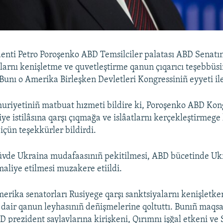
enti Petro Poroşenko ABD Temsilciler palatası ABD Senatı
alarnı kenişletme ve quvetleştirme qanun çıqarıcı teşebbüsi
Bunı o Amerika Birleşken Devletleri Kongressiniñ eyyeti ile
uriyetiniñ matbuat hızmeti bildire ki, Poroşenko ABD Kon
ye istilâsına qarşı çıqmağa ve islâatlarnı kerçekleştirmege
 içün teşekkürler bildirdi.
vde Ukraina mudafaasınıñ pekitilmesi, ABD bücetinde Uk
maliye etilmesi muzakere etiildi.
erika senatorları Rusiyege qarşı sanktsiyalarnı kenişletke
 dair qanun leyhasınıñ deñişmelerine qoltuttı. Bunıñ maq
 prezident saylavlarına kirişkeni, Qırımnı işğal etkeni ve 