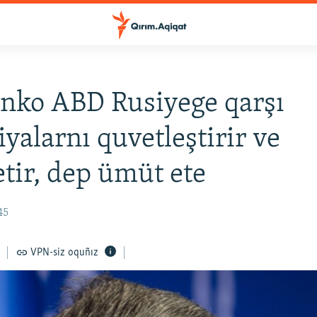
nko ABD Rusiyege qarşı
iyalarnı quvetleştirir ve
etir, dep ümüt ete
45
VPN-siz oquñız