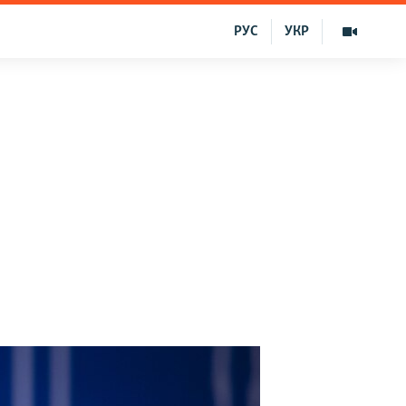
РУС
УКР