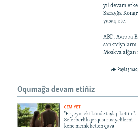
yıl devam etke
Sarayğa Kongre
yasaq ete.
ABD, Avropa Bi
sanktsiyalarnı 
Moskva alğan r
Paylaşmaq
Oqumağa devam etiñiz
CEMİYET
"Er şeyni eki künde taşlap kettim".
Seferberlik qorqusı rusiyelilerni
kene memleketten quva