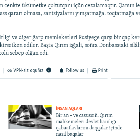
n cenkte ükümetke qoltutqanı içün cezalamaqtır. Qanun l
ss qararı olmasa, santsiyalarnı yımşatmağa, toqtatmağa v
rligi ve diger ğarp memleketleri Rusiyege qarşı bir qaç ker
kirsetken ediler. Başta Qırım işğali, soñra Donbasstaki silâl
olü sebep olğan edi.
VPN-siz oquñız
Follow us
Print
İNSAN AQLARI
Bir an – ve casussıñ. Qırım
mahkemeleri devlet hainligi
qabaatlavlarını daqqalar içinde
nasıl baqalar