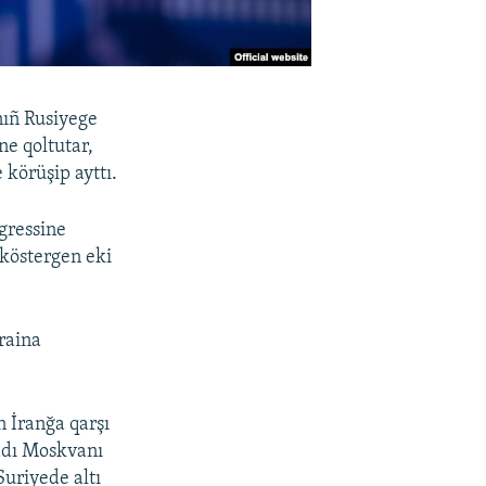
nıñ Rusiyege
ne qoltutar,
 körüşip ayttı.
gressine
 köstergen eki
raina
n İranğa qarşı
sadı Moskvanı
Suriyede altı