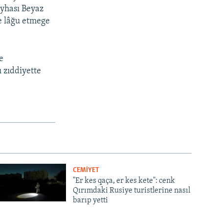
eyhası Beyaz
e lâğu etmege
e
ı zıddiyette
CEMİYET
"Er kes qaça, er kes kete": cenk
Qırımdaki Rusiye turistlerine nasıl
barıp yetti