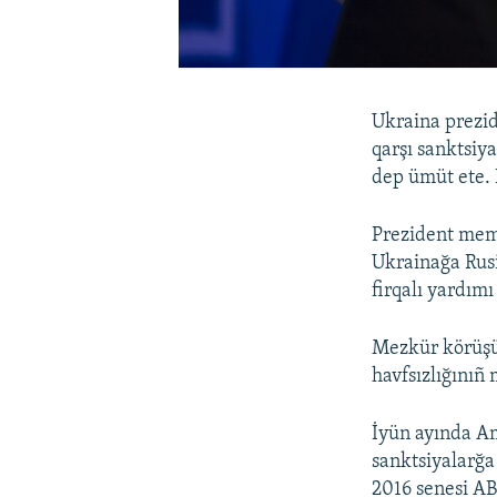
Ukraina prezid
qarşı sanktsiy
dep ümüt ete. 
Prezident mem
Ukrainağa Rusi
firqalı yardımı
Mezkür körüşü
havfsızlığınıñ 
İyün ayında Am
sanktsiyalarğa
2016 senesi ABD