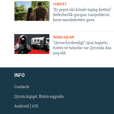
CEMİYET
"Er şeyni eki künde taşlap kettim".
Seferberlik qorqusı rusiyelilerni
kene memleketten quva
İNSAN AQLARI
"Qırım birdemligi" işini toqtattı,
tintüv ve tutuvlar ise Qırımda daa
çoq oldı
Русский
Українською
INFO
Contacts
QOŞULIÑIZ!
Qırım.Aqiqat. Bizim aqqında
Android | iOS