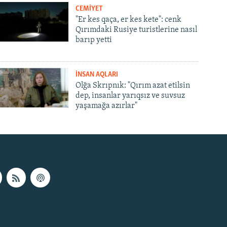
CEMİYET
"Er kes qaça, er kes kete": cenk
Qırımdaki Rusiye turistlerine nasıl
barıp yetti
İNSAN AQLARI
Olğa Skrıpnık: "Qırım azat etilsin
dep, insanlar yarıqsız ve suvsuz
yaşamağa azırlar"