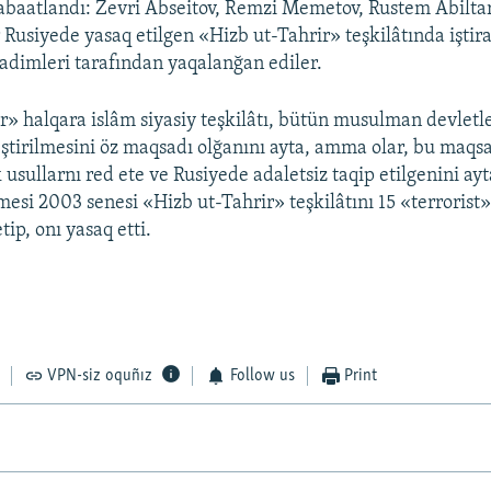
qabaatlandı: Zevri Abseitov, Remzi Memetov, Rustem Abiltar
Rusiyede yasaq etilgen «Hizb ut-Tahrir» teşkilâtında işti
adimleri tarafından yaqalanğan ediler.
r» halqara islâm siyasiy teşkilâtı, bütün musulman devletl
leştirilmesini öz maqsadı olğanını ayta, amma olar, bu maqs
k usullarnı red ete ve Rusiyede adaletsiz taqip etilgenini ay
si 2003 senesi «Hizb ut-Tahrir» teşkilâtını 15 «terrorist
tip, onı yasaq etti.
VPN-siz oquñız
Follow us
Print