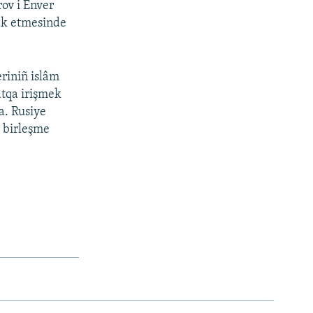
ov i Enver
rak etmesinde
eriniñ islâm
atqa irişmek
ta. Rusiye
» birleşme