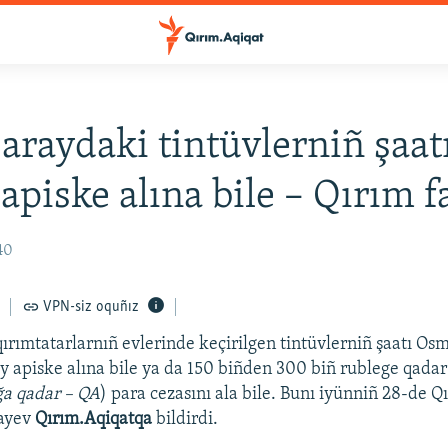
araydaki tintüvlerniñ şaat
apiske alına bile – Qırım f
40
VPN-siz oquñız
ırımtatarlarnıñ evlerinde keçirilgen tintüvlerniñ şaatı Os
apiske alına bile ya da 150 biñden 300 biñ rublege qadar
ğa qadar – QA
) para cezasını ala bile. Bunı iyünniñ 28-de Qı
fayev
Qırım.Aqiqatqa
bildirdi.