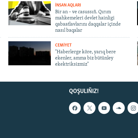
İNSAN AQLARI
Bir an – ve casussıñ. Qırım
mahkemeleri devlet hainligi
qabaatlavlarını daqqalar içinde
nasıl baqalar
CEMİYET
"Haberlerge köre, yarıq bere
ekenler, amma biz bütünley
ekektriksizmiz"
QOŞULIÑIZ!