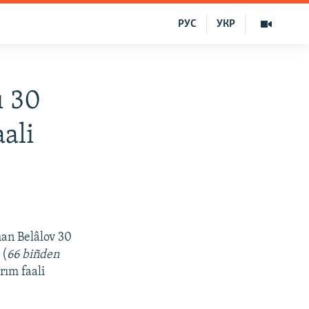
РУС
УКР
ı 30
aali
man Belâlov 30
 (
66 biñden
rım faali