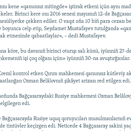
nnı kene «qanunsız mitingde» iştirak etkeni içün aynı ma
keler. Birinci kere onı 2016 senesi mayısnıñ 12-de Bağçasa
mesüliyetke çekken ediler. O vaqıt oña 10 biñ para cezası b
e boyunca celp etip, Seydamet Mustafayev tutulğanda «qa
rak etmesinde qabaatlaylar», – dedi Mustafayev.
na köre, bu davanıñ birinci oturışı salı künü, iyünniñ 27-d
hkemeniñ işi çoq olğanı içün» iyünniñ 30-na avuştırğanlar.
reml kontrol etken Qırım mahkemesi qanunsız kütleviy akt
atlanğan Osman Belâlovnıñ şikâyet arizası red etilgen edi
 soñunda Bağçasaraydaki Rusiye mahkemesi Osman Belâlovğ
elgilegen edi.
 Bağçasarayda Rusiye uquq qoruyıcıları musulmanlarnıñ ev
de tintüvler keçirgen edi. Neticede 4 Bağçasaray sakini ya