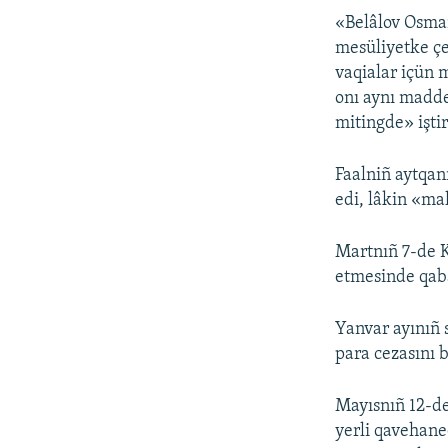
«Belâlov Osma
mesüliyetke çe
vaqialar içün 
onı aynı madd
mitingde» işti
Faalniñ aytqanı
edi, lâkin «ma
Martnıñ 7-de K
etmesinde qaba
Yanvar ayınıñ
para cezasını b
Mayısnıñ 12-de
yerli qavehane