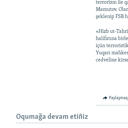
terrorizm ile 
Mamutov. Olar 
şeklenip FSB h
«Hizb ut-Tahri
halifatına bir
içün terroristi
Yuqarı mahkeme
cedveline kirse
Paylaşmaq
Oqumağa devam etiñiz