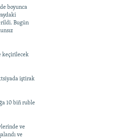
dde boyunca
raydaki
erildi. Bugün
nunsız
e keçirilecek
siyada iştirak
.
a 10 biñ ruble
lerinde ve
qalandı ve