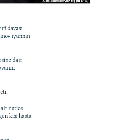
nıñ davası
dinov iyünniñ
sine dair
davanıñ
çti.
air netice
gen kişi hasta