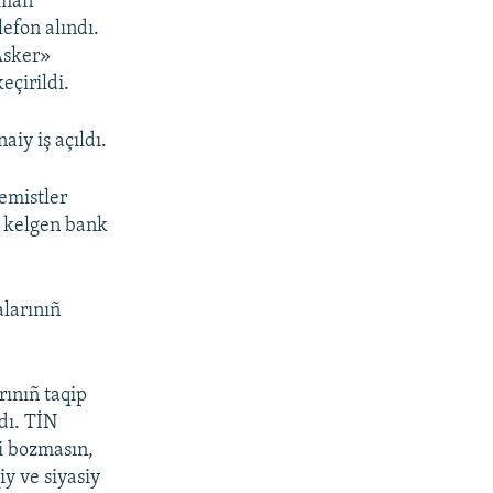
yman
efon alındı.
Asker»
eçirildi.
iy iş açıldı.
remistler
ı kelgen bank
alarınıñ
rınıñ taqip
dı. TİN
ni bozmasın,
iy ve siyasiy