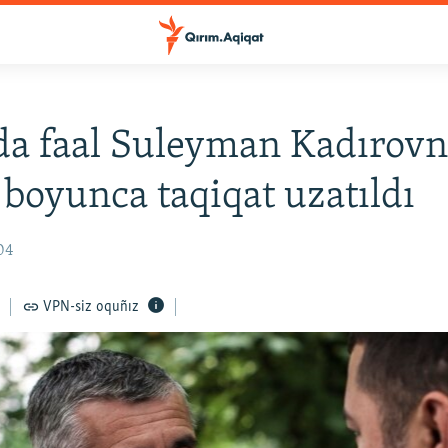
a faal Suleyman Kadırovn
 boyunca taqiqat uzatıldı
04
VPN-siz oquñız