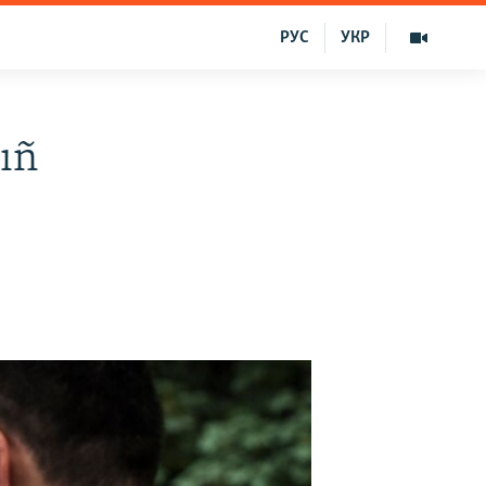
РУС
УКР
ıñ