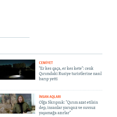
CEMİYET
"Er kes qaça, er kes kete": cenk
Qırımdaki Rusiye turistlerine nasıl
barıp yetti
İNSAN AQLARI
Olğa Skrıpnık: "Qırım azat etilsin
dep, insanlar yarıqsız ve suvsuz
yaşamağa azırlar"