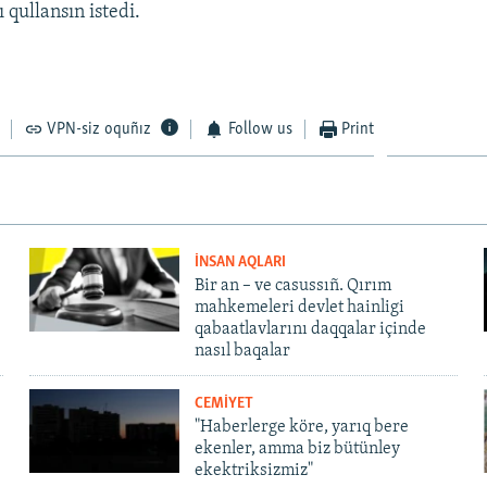
ı qullansın istedi.
VPN-siz oquñız
Follow us
Print
İNSAN AQLARI
Bir an – ve casussıñ. Qırım
mahkemeleri devlet hainligi
qabaatlavlarını daqqalar içinde
nasıl baqalar
CEMİYET
"Haberlerge köre, yarıq bere
ekenler, amma biz bütünley
ekektriksizmiz"