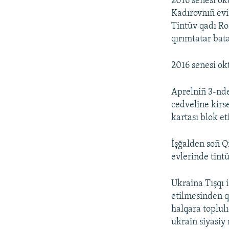
2016 senesi ok
Kadırovnıñ evi
Tintüv qadı Ro
qırımtatar bat
2016 senesi ok
Aprelniñ 3-nde
cedveline kirs
kartası blok et
İşğalden soñ Q
evlerinde tintü
Ukraina Tışqı i
etilmesinden q
halqara toplulı
ukrain siyasiy 