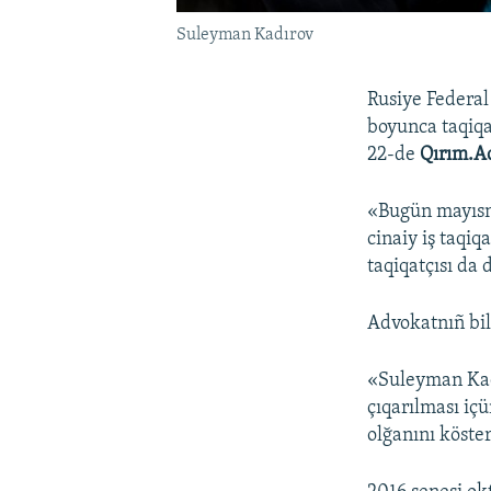
Suleyman Kadırov
Rusiye Federal
boyunca taqiqa
22-de
Qırım.A
«Bugün mayısnı
cinaiy iş taqiq
taqiqatçısı da 
Advokatnıñ bil
«Suleyman Kadı
çıqarılması içü
olğanını köste