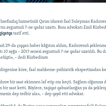
 havfsızlıq hızmetiniñ Qırım idaresi faal Suleyman Kadırov
tnı avgustnıñ 7-ne qadar uzattı. Bunı advokatı Emil Kürbe
qiqatqa
tarif etti.
ñ 29-da çıqqan haber kâğıtını aldım, Kadırovnıñ şeklenme
atı 10 ayğa – 2017 senesi avgustnıñ 7-ne qadar uzatıldı. Bu 
deñişti», – dedi Kürbedinov.
dirgenine köre, faal mahkeme-psihiatrik ekspertizadan ke
rov bir saat ekimnen laf etip onı keçti. Sağlam olğanına d
n bir saat ketti. Böylece, taqiqat qabaatlanğan ya da şeklen
rmesin dep tedbir ala», – dep qayd etti advokat.