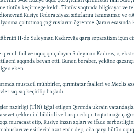
tâbrniñ 5-de Rusiye uquq qoruyıcıları qırımtatar faili Sule
ne tintüv keçirmege keldi. Tintüv vaqtında bilgisayar ve tel
dionovnıñ Rusiye Federatsiyası sıñırlarını tanımamaq ve «
alyonına qoltutmaq çağıruvlarını ögrenme Qararı esasında k
tâbrniñ 11-de Suleyman Kadırovğa qarşı separatizm içün cina
 qırımlı fail ve uquq qorçalayıcı Suleyman Kadırov, o, ekst
etilgeni aqqında beyan etti. Bunen beraber, yekâne qazanç
ilgen eken.
ırımda mustaqil mühbirler, qırımtatar faalleri ve Meclis az
vler sıq-sıq keçirilip başladı.
şler nazirligi (TİN) işğal etilgen Qırımda ukrain vatandaşla
asevet çekkenini bildirdi ve basqıncılıqnı toqtatmağa çağır
qqa muracaat etip, Rusiye insan aqları ve ifade serbestligi
mabusları ve esirlerini azat etsin dep, oña qarşı bütün uquq