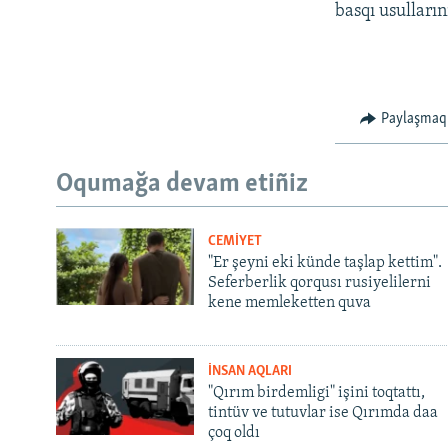
basqı usulların
Paylaşmaq
Oqumağa devam etiñiz
CEMİYET
"Er şeyni eki künde taşlap kettim".
Seferberlik qorqusı rusiyelilerni
kene memleketten quva
İNSAN AQLARI
"Qırım birdemligi" işini toqtattı,
tintüv ve tutuvlar ise Qırımda daa
çoq oldı