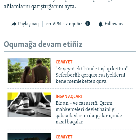
añlamlarnı qarıştırğanını ayta.
Paylaşmaq
VPN-siz oquñız
Follow us
Oqumağa devam etiñiz
CEMİYET
"Er şeyni eki künde taşlap kettim".
Seferberlik qorqusı rusiyelilerni
kene memleketten quva
İNSAN AQLARI
Bir an – ve casussıñ. Qırım
mahkemeleri devlet hainligi
qabaatlavlarını daqqalar içinde
nasıl baqalar
CEMİYET