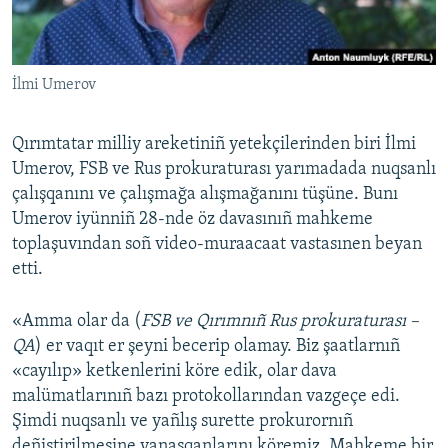
Русский
Українською
İlmi Umerov
QOŞULIÑIZ!
Qırımtatar milliy areketiniñ yetekçilerinden biri İlmi
Umerov, FSB ve Rus prokuraturası yarımadada nuqsanlı
çalışqanını ve çalışmağa alışmağanını tüşüne. Bunı
RFE/RS bütün saytları
Umerov iyünniñ 28-nde öz davasınıñ mahkeme
toplaşuvından soñ video-muraacaat vastasınen beyan
etti.
«Amma olar da (
FSB ve Qırımnıñ Rus prokuraturası –
QA
) er vaqıt er şeyni becerip olamay. Biz şaatlarnıñ
«cayılıp» ketkenlerini köre edik, olar dava
malümatlarınıñ bazı protokollarından vazgeçe edi.
Şimdi nuqsanlı ve yañlış surette prokurornıñ
deñiştirilmesine yanaşqanlarını köremiz. Mahkeme bir