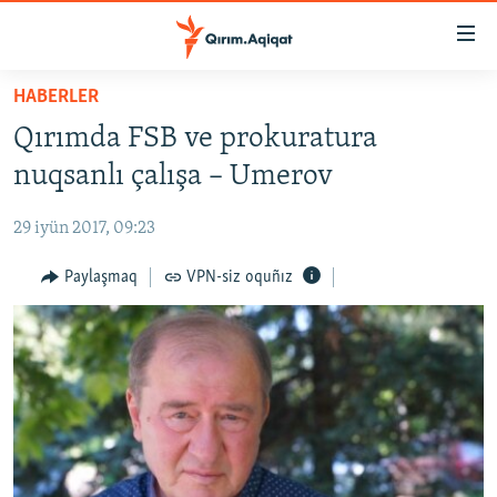
Link
açıqlığı
Esas
HABERLER
mündericege
HABERLER
Qırımda FSB ve prokuratura
qaytmaq
SİYASET
Baş
nuqsanlı çalışa – Umerov
İQTİSADİYAT
navigatsiyağa
qaytmaq
29 iyün 2017, 09:23
CEMİYET
Qıdıruvğa
MEDENİYET
Paylaşmaq
VPN-siz oquñız
qaytmaq
İNSAN AQLARI
VİDEO
SÜRET
BLOGLAR
FİKİR