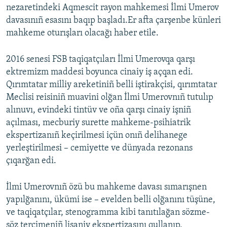
nezaretindeki Aqmescit rayon mahkemesi İlmi Umerov
davasınıñ esasını baqıp başladı.Er afta çarşenbe künleri
mahkeme oturışları olacağı haber etile.
2016 senesi FSB taqiqatçıları İlmi Umerovqa qarşı
ektremizm maddesi boyunca cinaiy iş açqan edi.
Qırımtatar milliy areketiniñ belli iştirakçisi, qırımtatar
Meclisi reisiniñ muavini olğan İlmi Umerovnıñ tutulıp
alınuvı, evindeki tintüv ve oña qarşı cinaiy işniñ
açılması, mecburiy surette mahkeme-psihiatrik
ekspertizanıñ keçirilmesi içün onıñ delihanege
yerleştirilmesi – cemiyette ve dünyada rezonans
çıqarğan edi.
İlmi Umerovnıñ özü bu mahkeme davası sımarışnen
yapılğanını, ükümi ise – evelden belli olğanını tüşüne,
ve taqiqatçılar, stenogramma kibi tanıtılağan sözme-
söz tercimeniñ lisaniy ekspertizasını qullanıp,