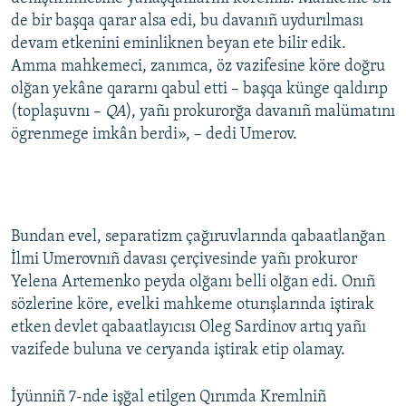
de bir başqa qarar alsa edi, bu davanıñ uydurılması
devam etkenini eminliknen beyan ete bilir edik.
Amma mahkemeci, zanımca, öz vazifesine köre doğru
olğan yekâne qararnı qabul etti – başqa künge qaldırıp
(toplaşuvnı –
QA
), yañı prokurorğa davanıñ malümatını
ögrenmege imkân berdi», – dedi Umerov.
Bundan evel, separatizm çağıruvlarında qabaatlanğan
İlmi Umerovnıñ davası çerçivesinde yañı prokuror
Yelena Artemenko peyda olğanı belli olğan edi. Onıñ
sözlerine köre, evelki mahkeme oturışlarında iştirak
etken devlet qabaatlayıcısı Oleg Sardinov artıq yañı
vazifede buluna ve ceryanda iştirak etip olamay.
İyünniñ 7-nde işğal etilgen Qırımda Kremlniñ