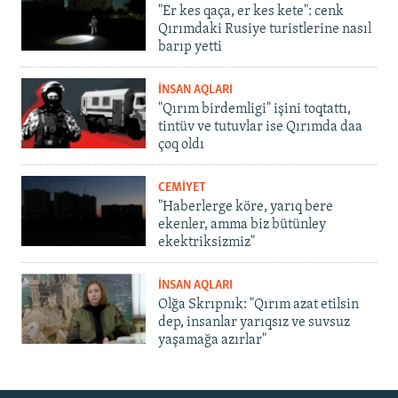
"Er kes qaça, er kes kete": cenk
Qırımdaki Rusiye turistlerine nasıl
barıp yetti
İNSAN AQLARI
"Qırım birdemligi" işini toqtattı,
tintüv ve tutuvlar ise Qırımda daa
çoq oldı
CEMİYET
"Haberlerge köre, yarıq bere
ekenler, amma biz bütünley
ekektriksizmiz"
İNSAN AQLARI
Olğa Skrıpnık: "Qırım azat etilsin
dep, insanlar yarıqsız ve suvsuz
yaşamağa azırlar"