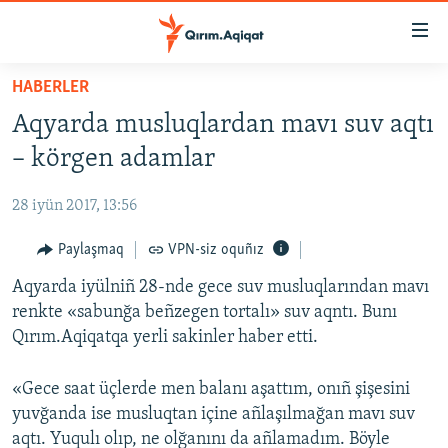
Link
açıqlığı
Esas
HABERLER
mündericege
HABERLER
Aqyarda musluqlardan mavı suv aqtı
qaytmaq
SİYASET
Baş
– körgen adamlar
İQTİSADİYAT
navigatsiyağa
qaytmaq
28 iyün 2017, 13:56
CEMİYET
Qıdıruvğa
MEDENİYET
Paylaşmaq
VPN-siz oquñız
qaytmaq
İNSAN AQLARI
Aqyarda iyülniñ 28-nde gece suv musluqlarından mavı
renkte «sabunğa beñzegen tortalı» suv aqntı. Bunı
VİDEO
Qırım.Aqiqatqa yerli sakinler haber etti.
SÜRET
«Gece saat üçlerde men balanı aşattım, onıñ şişesini
BLOGLAR
yuvğanda ise musluqtan içine añlaşılmağan mavı suv
FİKİR
aqtı. Yuqulı olıp, ne olğanını da añlamadım. Böyle