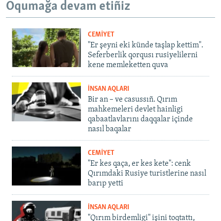
Oqumağa devam etiñiz
CEMİYET
"Er şeyni eki künde taşlap kettim".
Seferberlik qorqusı rusiyelilerni
kene memleketten quva
İNSAN AQLARI
Bir an – ve casussıñ. Qırım
mahkemeleri devlet hainligi
qabaatlavlarını daqqalar içinde
nasıl baqalar
CEMİYET
"Er kes qaça, er kes kete": cenk
Qırımdaki Rusiye turistlerine nasıl
barıp yetti
İNSAN AQLARI
"Qırım birdemligi" işini toqtattı,