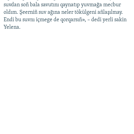
suvdan soñ bala savutını qaynatıp yuvmağa mecbur
Русский
oldım. Şeerniñ suv ağına neler tökülgeni añlaşılmay.
Endi bu suvnı içmege de qorqarsıñ», – dedi yerli sakin
Українською
Yelena.
QOŞULIÑIZ!
RFE/RS bütün saytları