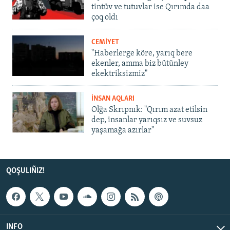
tintüv ve tutuvlar ise Qırımda daa
çoq oldı
CEMİYET
"Haberlerge köre, yarıq bere
ekenler, amma biz bütünley
ekektriksizmiz"
İNSAN AQLARI
Olğa Skrıpnık: "Qırım azat etilsin
dep, insanlar yarıqsız ve suvsuz
yaşamağa azırlar"
QOŞULIÑIZ!
INFO