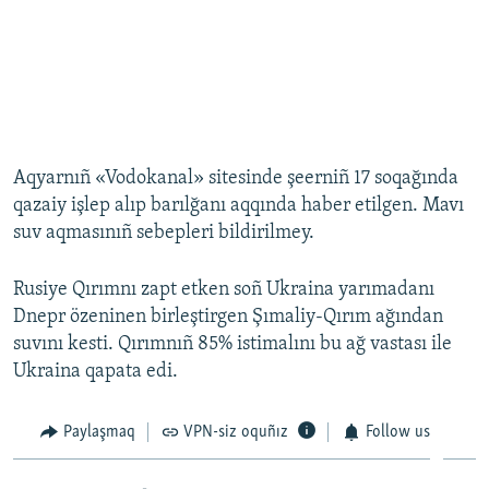
Aqyarnıñ «Vodokanal» sitesinde şeerniñ 17 soqağında
qazaiy işlep alıp barılğanı aqqında haber etilgen. Mavı
suv aqmasınıñ sebepleri bildirilmey.
Rusiye Qırımnı zapt etken soñ Ukraina yarımadanı
Dnepr özeninen birleştirgen Şımaliy-Qırım ağından
suvını kesti. Qırımnıñ 85% istimalını bu ağ vastası ile
Ukraina qapata edi.
Paylaşmaq
VPN-siz oquñız
Follow us