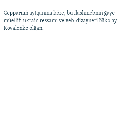
Русский
Cepparnıñ aytqanına köre, bu flashmobnıñ ğaye
müellifi ukrain ressamı ve veb-dizayneri Nikolay
Українською
Kovalenko olğan.
QOŞULIÑIZ!
RFE/RS bütün saytları