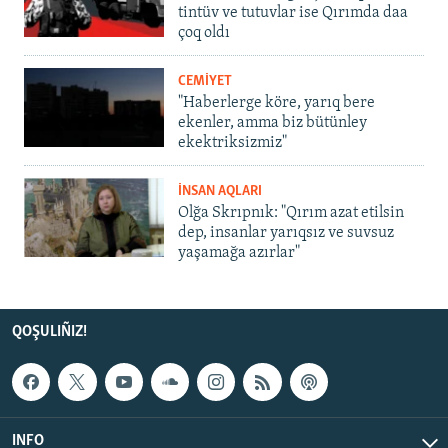
tintüv ve tutuvlar ise Qırımda daa
çoq oldı
CEMİYET
"Haberlerge köre, yarıq bere
ekenler, amma biz bütünley
ekektriksizmiz"
İNSAN AQLARI
Olğa Skrıpnık: "Qırım azat etilsin
dep, insanlar yarıqsız ve suvsuz
yaşamağa azırlar"
QOŞULIÑIZ!
INFO