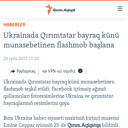
Link
açıqlığı
Esas
HABERLER
mündericege
HABERLER
Ukrainada Qırımtatar bayraq künü
qaytmaq
SİYASET
Baş
munasebetinen flashmob başlana
İQTİSADİYAT
navigatsiyağa
qaytmaq
23 iyün 2017, 17:20
CEMİYET
Qıdıruvğa
MEDENİYET
Paylaşmaq
VPN-siz oquñız
qaytmaq
İNSAN AQLARI
Ukrainada Qırımtatar bayraq künü munasebetinen
flashmob teşkil etildi: Facebook içtimaiy ağınıñ
VİDEO
qullanıcıları fotoresimlerine Ukraina ve qırımtatar
SÜRET
bayraqlarınıñ resimlerini qoya.
BLOGLAR
Bunı Ukraina haber siyaseti naziriniñ birinci muavini
FİKİR
Emine Ceppar iyünniñ 23-de
Qırım.Aqiqatqa
bildirdi.