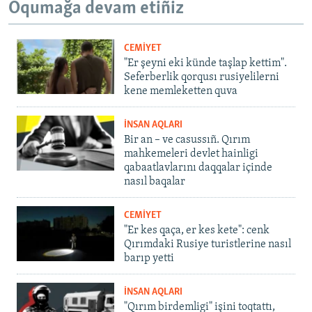
Oqumağa devam etiñiz
CEMİYET
"Er şeyni eki künde taşlap kettim".
Seferberlik qorqusı rusiyelilerni
kene memleketten quva
İNSAN AQLARI
Bir an – ve casussıñ. Qırım
mahkemeleri devlet hainligi
qabaatlavlarını daqqalar içinde
nasıl baqalar
CEMİYET
"Er kes qaça, er kes kete": cenk
Qırımdaki Rusiye turistlerine nasıl
barıp yetti
İNSAN AQLARI
"Qırım birdemligi" işini toqtattı,