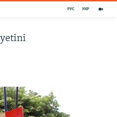
РУС
УКР
yetini