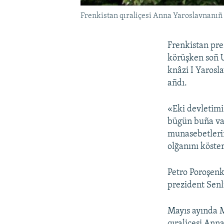
Frenkistan qıraliçesi Anna Yaroslavnanıñ 
Frenkistan pr
körüşken soñ U
knâzi I Yarosla
añdı.
«Eki devletimi
bügün buña vaq
munasebetlerim
olğanını köster
Petro Poroşenk
prezident Senl
Mayıs ayında M
qıraliçesi Anna