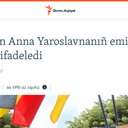
n Anna Yaroslavnanıñ emi
 ifadeledi
57
VPN-siz oquñız