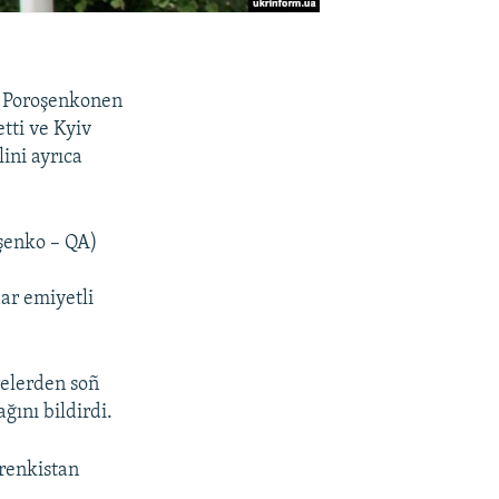
o Poroşenkonen
tti ve Kyiv
ini ayrıca
oşenko – QA)
ar emiyetli
relerden soñ
ğını bildirdi.
renkistan