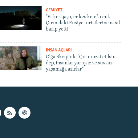
CEMİYET
"Er kes qaça, er kes kete": cenk
Qırımdaki Rusiye turistlerine nasıl
barıp yetti
İNSAN AQLARI
Olğa Skrıpnık: "Qırım azat etilsin
dep, insanlar yarıqsız ve suvsuz
yaşamağa azırlar"