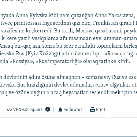
ünyada Anna Kyivska kibi nam qazanğan Anna Yaroslavna, 
isveç printsessası İngegerdnıñ qızı olıp, Frenkistan qıralı I
çe vazifesine keçken edi. Bu tarih, Moskva qasabasınıñ pey
 ilk kere yazılı vesiqalarda añılmasından evel amman-aman
Ancaq bir-qaç asır soñra bu şeer etraftaki topraqlarnı birleş
ievska Rus (Kyiv Knâzlığı) adını özüne alıp – «Rus» çarlığı o
ında «Rossiya», «Rus imperatorlığı» olaraq tarihke kirdi.
 devletiniñ adını özüne almaqnen – zemaneviy Rusiye esk
Kievska Rus knâzlığınıñ devlet adamaları «rus» olğanları et
maq ve özüne uyğun olacaq beyanatlar seslendirmek içün s
VPN-siz oquñız
Follow us
Print