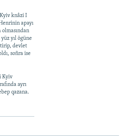
Kyiv knâzi I
 Henrinin apayı
da olmasından
 yüz yıl ögüne
tirip, devlet
ldı, soñra ise
i Kyiv
rafında ayrı
ebep qazana.