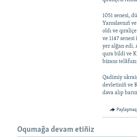
1051 senesi, d
Yaroslavnıñ ve 
oldı ve qırali
ve 1147 senesi
yer alğan edi. 
qura bildi ve K
bizans telâfuz
Qadimiy ukrain
devletiniñ ve 
dava alıp barı
Paylaşmaq
Oqumağa devam etiñiz