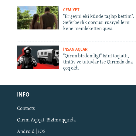
CEMİYET
"Er şeyni eki künde taşlap kettim".
Seferberlik qorqusı rusiyelilerni
kene memleketten quva
İNSAN AQLARI
"Qırım birdemligi" işini toqtattı,
tintüv ve tutuvlar ise Qırımda daa
çoq oldı
Русский
INFO
Українською
Contacts
QOŞULIÑIZ!
Qırım.Aqiqat. Bizim aqqında
Android | iOS