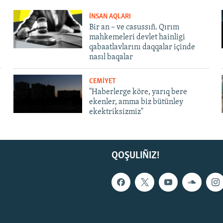
İNSAN AQLARI
Bir an – ve casussıñ. Qırım
mahkemeleri devlet hainligi
qabaatlavlarını daqqalar içinde
nasıl baqalar
CEMİYET
"Haberlerge köre, yarıq bere
ekenler, amma biz bütünley
ekektriksizmiz"
QOŞULIÑIZ!