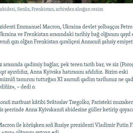
abidesi, Senlis, Frenkistan, arhivden alınğan resim
ezidenti Emmanuel Macron, Ukraina devlet yolbaşçısı Petr
kraina ve Frenkistan arasındaki tarihiy bağ olğanını qayd e
vnıñ qızı olğan Frenkistan qıraliçesi Annanıñ şahsiy emiyetl
z arasında qadimiy bağlar, pek teren tarih bar, ve siz (Por
ıt ayırdıñız, Anna Kyivska hatırasını añdıñız. Bizim eski
izniñ tamırını tuttırğan XI asırnıñ qadim tarihımız ne qad
diñiz», – dedi o.
onıñ matbuat kâtibi Svâtoslav Tsegolko, Paristeki muzake
is şeerinde Anna Kyivskanıñ abidesine güller ketirip qoyaca
acron ile körüşken soñ Rusiye prezidenti Vladimir Putin F
 «rus» olğanını aytqan edi.