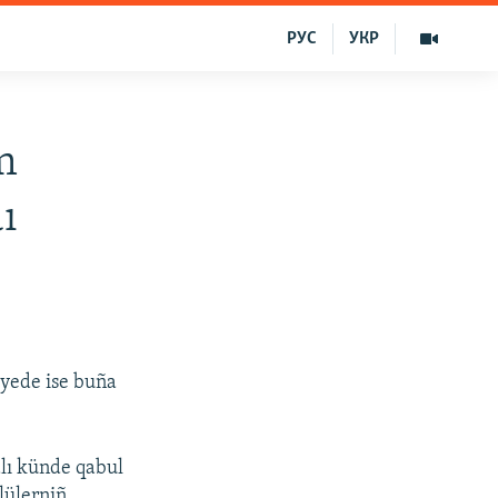
РУС
УКР
m
ı
iyede ise buña
alı künde qabul
lülerniñ