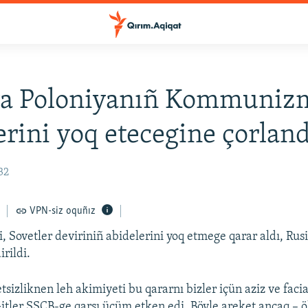
a Poloniyanıñ Kommuniz
erini yoq etecegine çorland
32
VPN-siz oquñız
, Sovetler deviriniñ abidelerini yoq etmege qarar aldı, Rus
irildi.
sizliknen leh akimiyeti bu qararnı bizler içün aziz ve faci
Gitler SSCB-ge qarşı ücüm etken edi. Böyle areket ancaq – ö