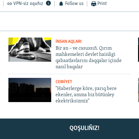
VPN-siz oquñız
Follow us
Print
İNSAN AQLARI
Bir an – ve casussıñ. Qırım
mahkemeleri devlet hainligi
qabaatlavlarını daqqalar içinde
nasıl baqalar
CEMİYET
"Haberlerge köre, yarıq bere
ekenler, amma biz bütünley
ekektriksizmiz"
QOŞULIÑIZ!