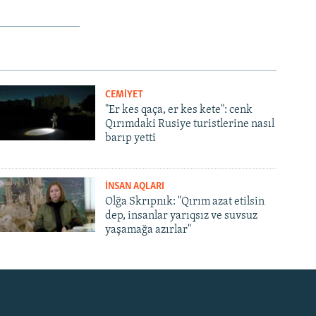
CEMİYET
"Er kes qaça, er kes kete": cenk
Qırımdaki Rusiye turistlerine nasıl
barıp yetti
İNSAN AQLARI
Olğa Skrıpnık: "Qırım azat etilsin
dep, insanlar yarıqsız ve suvsuz
yaşamağa azırlar"