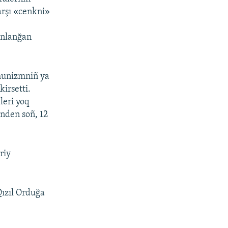
arşı «cenkni»
ınlanğan
munizmniñ ya
irsetti.
leri yoq
inden soñ, 12
riy
Qızıl Orduğa