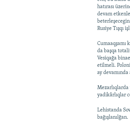
hatırası üzeri
devam etkenler
beterleşecegin
Rusiye Tışqı iş
Cumaaqşamı kü
da başqa total
Vesiqağa binaen
etilmeli. Polon
ay devamında a
Mezarlıqlarda 
yadikârlıqlar c
Lehistanda Sov
bağışlanılğan.