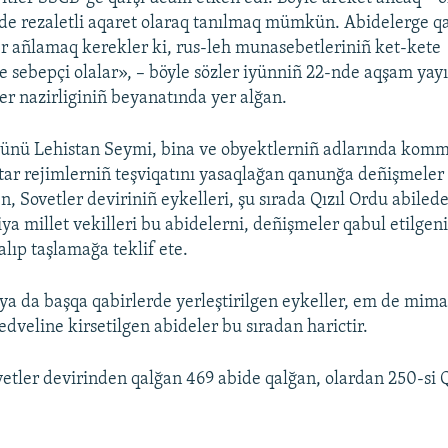
nde rezaletli aqaret olaraq tanılmaq mümkün. Abidelerge q
 añlamaq kerekler ki, rus-leh munasebetleriniñ ket-kete
e sebepçi olalar», – böyle sözler iyünniñ 22-nde aqşam yay
ler nazirliginiñ beyanatında yer alğan.
nü Lehistan Seymi, bina ve obyektlerniñ adlarında kom
itar rejimlerniñ teşviqatını yasaqlağan qanunğa deñişmeler k
, Sovetler deviriniñ eykelleri, şu sırada Qızıl Ordu abilede
iya millet vekilleri bu abidelerni, deñişmeler qabul etilgen
lıp taşlamağa teklif ete.
ya da başqa qabirlerde yerleştirilgen eykeller, em de mima
edveline kirsetilgen abideler bu sıradan harictir.
etler devirinden qalğan 469 abide qalğan, olardan 250-si 