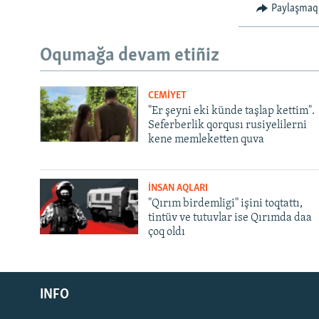
Paylaşmaq
Oqumağa devam etiñiz
CEMİYET
"Er şeyni eki künde taşlap kettim".
Seferberlik qorqusı rusiyelilerni
kene memleketten quva
İNSAN AQLARI
"Qırım birdemligi" işini toqtattı,
tintüv ve tutuvlar ise Qırımda daa
çoq oldı
Русский
Українською
INFO