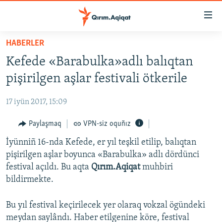
Link
açıqlığı
Esas
HABERLER
mündericege
HABERLER
Kefede «Barabulka»adlı balıqtan
qaytmaq
SİYASET
Baş
pişirilgen aşlar festivali ötkerile
İQTİSADİYAT
navigatsiyağa
qaytmaq
17 iyün 2017, 15:09
CEMİYET
Qıdıruvğa
MEDENİYET
Paylaşmaq
VPN-siz oquñız
qaytmaq
İNSAN AQLARI
İyünniñ 16-nda Kefede, er yıl teşkil etilip, balıqtan
pişirilgen aşlar boyunca «Barabulka» adlı dördünci
VİDEO
festival açıldı. Bu aqta
Qırım.Aqiqat
muhbiri
SÜRET
bildirmekte.
BLOGLAR
Bu yıl festival keçirilecek yer olaraq vokzal ögündeki
FİKİR
meydan saylândı. Haber etilgenine köre, festival