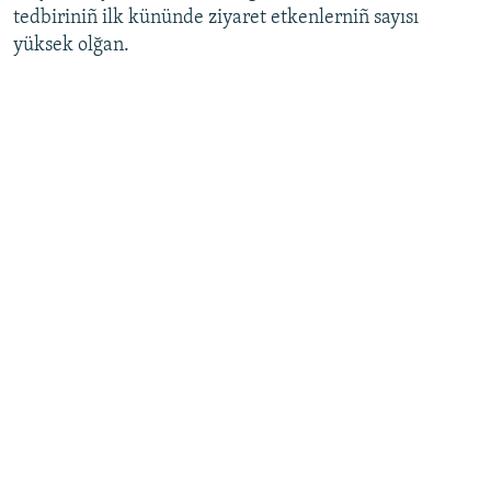
tedbiriniñ ilk kününde ziyaret etkenlerniñ sayısı
Русский
yüksek olğan.
Українською
QOŞULIÑIZ!
RFE/RS bütün saytları