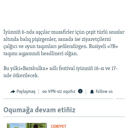
İyünniñ 6-nda aşçılar musafirler içün çeşit türlü souslar
altında balıq pişirgenler, sanada ise ziyaretçilerni
çalğıcı ve oyun taqımları şeñlendirgen. Rusiyeli «7B»
taqımı aqşamnıñ headlineri olğan.
Bu yılki«Barabulka» adlı festival iyünniñ 16-sı ve 17-
nde ötkerilecek.
Paylaşmaq
VPN-siz oquñız
Follow us
Oqumağa devam etiñiz
CEMİYET