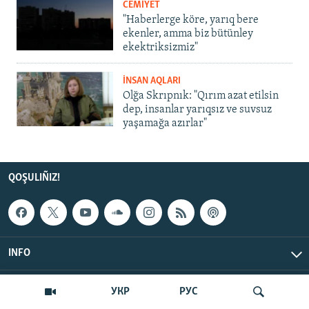
CEMİYET
"Haberlerge köre, yarıq bere
ekenler, amma biz bütünley
ekektriksizmiz"
İNSAN AQLARI
Olğa Skrıpnık: "Qırım azat etilsin
dep, insanlar yarıqsız ve suvsuz
yaşamağa azırlar"
QOŞULIÑIZ!
INFO
© Qırım.Aqiqat, 2026 | All Rights Reserved.
УКР
РУС