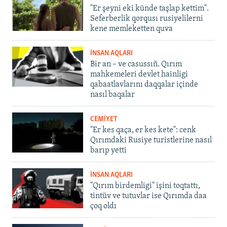
"Er şeyni eki künde taşlap kettim".
Seferberlik qorqusı rusiyelilerni
kene memleketten quva
İNSAN AQLARI
Bir an – ve casussıñ. Qırım
mahkemeleri devlet hainligi
qabaatlavlarını daqqalar içinde
nasıl baqalar
CEMİYET
"Er kes qaça, er kes kete": cenk
Qırımdaki Rusiye turistlerine nasıl
barıp yetti
İNSAN AQLARI
"Qırım birdemligi" işini toqtattı,
tintüv ve tutuvlar ise Qırımda daa
çoq oldı