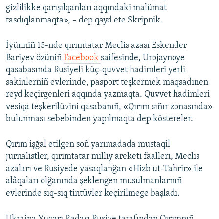
gizlilikke qarışılqanları aqqındaki malümat
tasdıqlanmaqta», – dep qayd ete Skripnik.
İyünniñ 15-nde qırımtatar Meclis azası Eskender
Bariyev özüniñ
Facebook
saifesinde, Urojaynoye
qasabasında Rusiyeli küç-quvvet hadimleri yerli
sakinlerniñ evlerinde, pasport teşkermek maqsadınen
reyd keçirgenleri aqqında yazmaqta. Quvvet hadimleri
vesiqa teşkerilüvini qasabanıñ, «Qırım sıñır zonasında»
bulunması sebebinden yapılmaqta dep köstereler.
Qırım işğal etilgen soñ yarımadada mustaqil
jurnalistler, qırımtatar milliy areketi faalleri, Meclis
azaları ve Rusiyede yasaqlanğan «Hizb ut-Tahrir» ile
alâqaları olğanında şeklengen musulmanlarnıñ
evlerinde sıq-sıq tintüvler keçirilmege başladı.
Ukraina Yuqarı Radası Rusiye tarafından Qırımnıñ