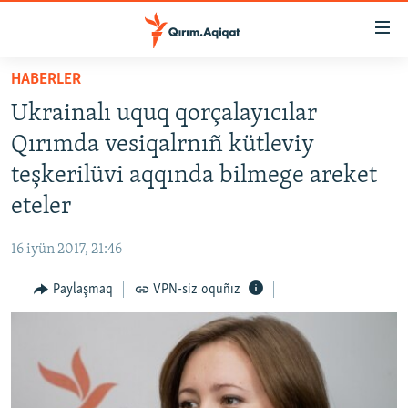
Link
açıqlığı
Esas
HABERLER
mündericege
HABERLER
Ukrainalı uquq qorçalayıcılar
qaytmaq
SİYASET
Baş
Qırımda vesiqalrnıñ kütleviy
İQTİSADİYAT
navigatsiyağa
teşkerilüvi aqqında bilmege areket
qaytmaq
CEMİYET
eteler
Qıdıruvğa
MEDENİYET
qaytmaq
16 iyün 2017, 21:46
İNSAN AQLARI
Paylaşmaq
VPN-siz oquñız
VİDEO
SÜRET
BLOGLAR
FİKİR