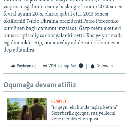
vaqtınca işğaliniñ resmiy başlanğıç kününi 2014 senesi
fevral ayınıñ 20-si olaraq qabul etti. 2015 senesi
oktâbrniñ 7-nde Ukraina prezidenti Petro Poroşenko
bunıñnen bağlı qanunnı imzaladı. Ğarp memleketleri
bir sıra iqtisadiy sanktsiyalar kirsetti. Rusiye yarımada
işğalini inkâr etip, onı «tarihiy adaletniñ tiklenmesi»
dep adlandıra.
Paylaşmaq
VPN-siz oquñız
Follow us
Oqumağa devam etiñiz
CEMİYET
"Er şeyni eki künde taşlap kettim".
Seferberlik qorqusı rusiyelilerni
kene memleketten quva