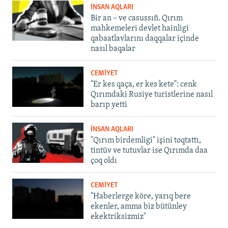
İNSAN AQLARI
Bir an – ve casussıñ. Qırım
mahkemeleri devlet hainligi
qabaatlavlarını daqqalar içinde
nasıl baqalar
CEMİYET
"Er kes qaça, er kes kete": cenk
Qırımdaki Rusiye turistlerine nasıl
barıp yetti
İNSAN AQLARI
"Qırım birdemligi" işini toqtattı,
tintüv ve tutuvlar ise Qırımda daa
çoq oldı
CEMİYET
"Haberlerge köre, yarıq bere
ekenler, amma biz bütünley
ekektriksizmiz"