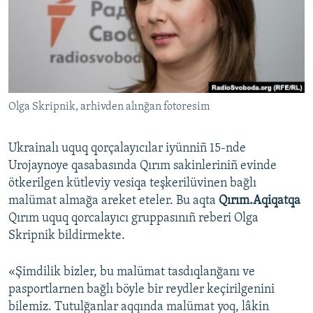
Русский
Українською
QOŞULIÑIZ!
Olga Skripnik, arhivden alınğan fotoresim
Ukrainalı uquq qorçalayıcılar iyünniñ 15-nde
RFE/RS bütün saytları
Urojaynoye qasabasında Qırım sakinleriniñ evinde
ötkerilgen kütleviy vesiqa teşkerilüvinen bağlı
malümat almağa areket eteler. Bu aqta
Qırım.Aqiqatqa
Qırım uquq qorcalayıcı gruppasınıñ reberi Olga
Skripnik bildirmekte.
«Şimdilik bizler, bu malümat tasdıqlanğanı ve
pasportlarnen bağlı böyle bir reydler keçirilgenini
bilemiz. Tutulğanlar aqqında malümat yoq, lâkin