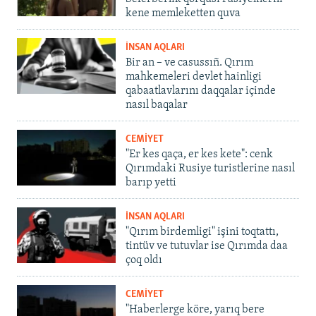
kene memleketten quva
İNSAN AQLARI
Bir an – ve casussıñ. Qırım
mahkemeleri devlet hainligi
qabaatlavlarını daqqalar içinde
nasıl baqalar
CEMİYET
"Er kes qaça, er kes kete": cenk
Qırımdaki Rusiye turistlerine nasıl
barıp yetti
İNSAN AQLARI
"Qırım birdemligi" işini toqtattı,
tintüv ve tutuvlar ise Qırımda daa
çoq oldı
CEMİYET
"Haberlerge köre, yarıq bere