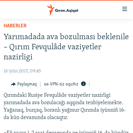
Link
açıqlığı
Esas
HABERLER
mündericege
HABERLER
Yarımadada ava bozulması beklenile
qaytmaq
SİYASET
Baş
– Qırım Fevqulâde vaziyetler
İQTİSADİYAT
navigatsiyağa
nazirligi
qaytmaq
CEMİYET
Qıdıruvğa
16 iyün 2017, 09:45
MEDENİYET
qaytmaq
Paylaşmaq
VPN-siz oquñız
İNSAN AQLARI
Qırımdaki Rusiye Fevqulâde vaziyetler nazirligi
VİDEO
yarımadada ava bozulacağı aqqında tenbiyelemekte.
SÜRET
Yağanaq, burçaq, boranlı yağmur Qırımda iyünniñ 16-
BLOGLAR
da kün devamında olacaqtır.
FİKİR