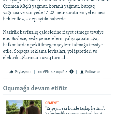
«Eñ yaqın 1-2 saat devamında ve iyünniñ 16-da kündüz
Qırımda küçlü yağmur, boranlı yağmur, burçaq
Русский
yağması ve saniyede 17-22 metr süratınen yel esmesi
Українською
beklenile», – dep aytıla haberde.
QOŞULIÑIZ!
Nazirlik havfsızlıq qaidelerine riayet etmege tevsiye
ete. Böylece, evde pencerelerni yahşı qapatmağa,
balkonlardan pekitilmegen şeylerni almağa tevsiye
etile. Soqaqta reklama levhaları, yol işaretleri ve
RFE/RS bütün saytları
elektrik ağlarından uzaq turmalı.
Paylaşmaq
VPN-siz oquñız
Follow us
Oqumağa devam etiñiz
CEMİYET
"Er şeyni eki künde taşlap kettim".
Seferberlik qorqusı rusiyelilerni