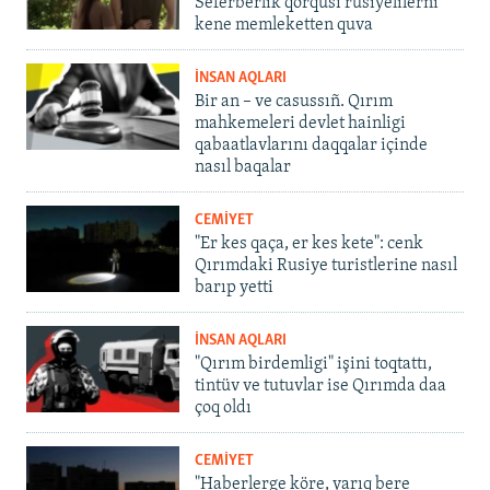
Seferberlik qorqusı rusiyelilerni
kene memleketten quva
İNSAN AQLARI
Bir an – ve casussıñ. Qırım
mahkemeleri devlet hainligi
qabaatlavlarını daqqalar içinde
nasıl baqalar
CEMİYET
"Er kes qaça, er kes kete": cenk
Qırımdaki Rusiye turistlerine nasıl
barıp yetti
İNSAN AQLARI
"Qırım birdemligi" işini toqtattı,
tintüv ve tutuvlar ise Qırımda daa
çoq oldı
CEMİYET
"Haberlerge köre, yarıq bere