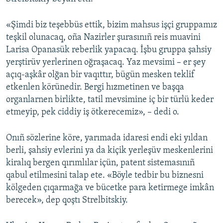
Русский
«Şimdi biz teşebbüs ettik, bizim mahsus işçi gruppamız
Українською
teşkil olunacaq, oña Nazirler şurasınıñ reis muavini
Larisa Opanasük reberlik yapacaq. İşbu gruppa şahsiy
yerştirüv yerlerinen oğraşacaq. Yaz mevsimi – er şey
QOŞULIÑIZ!
açıq-aşkâr olğan bir vaqıttır, bügün mesken teklif
etkenlen körünedir. Bergi hızmetinen ve başqa
organlarnen birlikte, tatil mevsimine iç bir türlü keder
RFE/RS bütün saytları
etmeyip, pek ciddiy iş ötkerecemiz», – dedi o.
Onıñ sözlerine köre, yarımada idaresi endi eki yıldan
berli, şahsiy evlerini ya da kiçik yerleşüv meskenlerini
kiralıq bergen qırımlılar içün, patent sistemasınıñ
qabul etilmesini talap ete. «Böyle tedbir bu biznesni
kölgeden çıqarmağa ve bücetke para ketirmege imkân
berecek», dep qoştı Strelbitskiy.