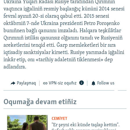
Ukraina Yuqarı Radası Rusiye tarafından Qırımnıñ
vaqtınca işğaliniñ resmiy başlanğıç kününi 2014 senesi
fevral ayınıñ 20-si olaraq qabul etti. 2015 senesi
oktâbrniñ 7-nde Ukraina prezidenti Petro Poroşenko
bunıñnen bağlı qanunnı imzaladı. Halqara teşkilâtlar
Qırımnıñ istilâsı qanunsız olğanını tanıdı ve Rusiyeniñ
areketlerini tenqid etti. Ğarp memleketleri bir sıra
iqtisadiy sanktsiyalar kirsetti. Rusiye yarımada işğalini
inkâr etip, onı «tarihiy adaletniñ tiklenmesi» dep
adlandıra.
Paylaşmaq
VPN-siz oquñız
Follow us
Oqumağa devam etiñiz
CEMİYET
"Er şeyni eki künde taşlap kettim".