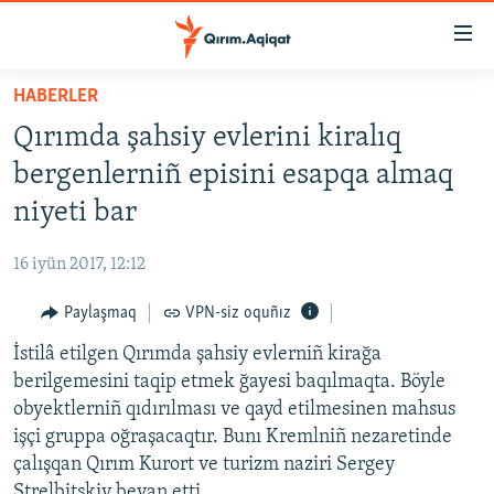
Link
açıqlığı
Esas
HABERLER
mündericege
HABERLER
Qırımda şahsiy evlerini kiralıq
qaytmaq
SİYASET
Baş
bergenlerniñ episini esapqa almaq
İQTİSADİYAT
navigatsiyağa
niyeti bar
qaytmaq
CEMİYET
Qıdıruvğa
16 iyün 2017, 12:12
MEDENİYET
qaytmaq
Paylaşmaq
VPN-siz oquñız
İNSAN AQLARI
İstilâ etilgen Qırımda şahsiy evlerniñ kirağa
VİDEO
berilgemesini taqip etmek ğayesi baqılmaqta. Böyle
SÜRET
obyektlerniñ qıdırılması ve qayd etilmesinen mahsus
BLOGLAR
işçi gruppa oğraşacaqtır. Bunı Kremlniñ nezaretinde
çalışqan Qırım Kurort ve turizm naziri Sergey
FİKİR
Strelbitskiy beyan etti.