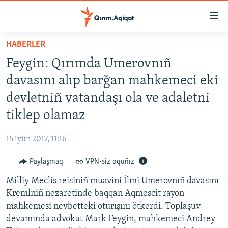
Link
açıqlığı
Esas
HABERLER
mündericege
HABERLER
Feygin: Qırımda Umerovnıñ
qaytmaq
SİYASET
Baş
davasını alıp barğan mahkemeci eki
İQTİSADİYAT
navigatsiyağa
devletniñ vatandaşı ola ve adaletni
qaytmaq
CEMİYET
tiklep olamaz
Qıdıruvğa
MEDENİYET
qaytmaq
15 iyün 2017, 11:16
İNSAN AQLARI
Paylaşmaq
VPN-siz oquñız
VİDEO
Milliy Meclis reisiniñ muavini İlmi Umerovnıñ davasını
SÜRET
Kremlniñ nezaretinde baqqan Aqmescit rayon
BLOGLAR
mahkemesi nevbetteki oturışını ötkerdi. Toplaşuv
devamında advokat Mark Feygin, mahkemeci Andrey
FİKİR