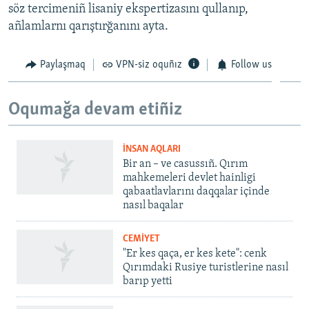
söz tercimeniñ lisaniy ekspertizasını qullanıp,
añlamlarnı qarıştırğanını ayta.
Paylaşmaq
VPN-siz oquñız
Follow us
Oqumağa devam etiñiz
İNSAN AQLARI
Bir an – ve casussıñ. Qırım
mahkemeleri devlet hainligi
qabaatlavlarını daqqalar içinde
nasıl baqalar
CEMİYET
"Er kes qaça, er kes kete": cenk
Qırımdaki Rusiye turistlerine nasıl
barıp yetti