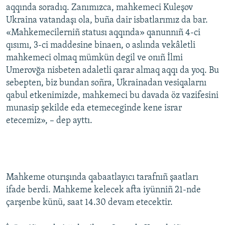
aqqında soradıq. Zanımızca, mahkemeci Kuleşov
Ukraina vatandaşı ola, buña dair isbatlarımız da bar.
«Mahkemecilerniñ statusı aqqında» qanunnıñ 4-ci
qısımı, 3-ci maddesine binaen, o aslında vekâletli
mahkemeci olmaq mümkün degil ve onıñ İlmi
Umerovğa nisbeten adaletli qarar almaq aqqı da yoq. Bu
sebepten, biz bundan soñra, Ukrainadan vesiqalarnı
qabul etkenimizde, mahkemeci bu davada öz vazifesini
munasip şekilde eda etemeceginde kene israr
etecemiz», – dep ayttı.
Mahkeme oturışında qabaatlayıcı tarafnıñ şaatları
ifade berdi. Mahkeme kelecek afta iyünniñ 21-nde
çarşenbe künü, saat 14.30 devam etecektir.