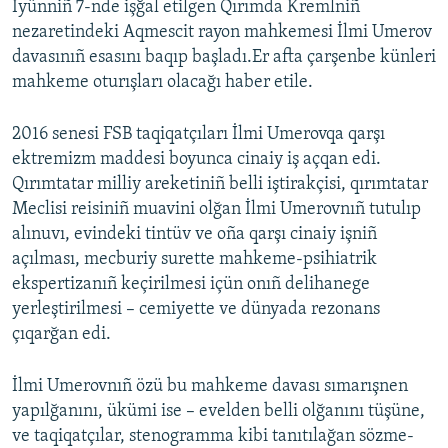
İyünniñ 7-nde işğal etilgen Qırımda Kremlniñ
nezaretindeki Aqmescit rayon mahkemesi İlmi Umerov
davasınıñ esasını baqıp başladı.Er afta çarşenbe künleri
mahkeme oturışları olacağı haber etile.
2016 senesi FSB taqiqatçıları İlmi Umerovqa qarşı
ektremizm maddesi boyunca cinaiy iş açqan edi.
Qırımtatar milliy areketiniñ belli iştirakçisi, qırımtatar
Meclisi reisiniñ muavini olğan İlmi Umerovnıñ tutulıp
alınuvı, evindeki tintüv ve oña qarşı cinaiy işniñ
açılması, mecburiy surette mahkeme-psihiatrik
ekspertizanıñ keçirilmesi içün onıñ delihanege
yerleştirilmesi – cemiyette ve dünyada rezonans
çıqarğan edi.
İlmi Umerovnıñ özü bu mahkeme davası sımarışnen
yapılğanını, ükümi ise – evelden belli olğanını tüşüne,
ve taqiqatçılar, stenogramma kibi tanıtılağan sözme-