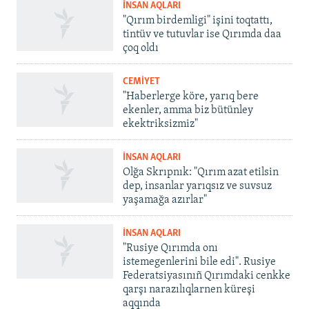
İNSAN AQLARI
"Qırım birdemligi" işini toqtattı,
tintüv ve tutuvlar ise Qırımda daa
çoq oldı
CEMİYET
"Haberlerge köre, yarıq bere
ekenler, amma biz bütünley
ekektriksizmiz"
İNSAN AQLARI
Olğa Skrıpnık: "Qırım azat etilsin
dep, insanlar yarıqsız ve suvsuz
yaşamağa azırlar"
İNSAN AQLARI
"Rusiye Qırımda onı
istemegenlerini bile edi". Rusiye
Federatsiyasınıñ Qırımdaki cenkke
qarşı narazılıqlarnen küreşi
aqqında