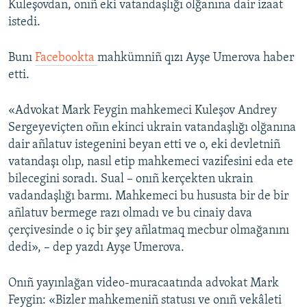
Kuleşovdan, onıñ eki vatandaşlığı olğanına dair izaat
istedi.
Русский
Українською
Bunı
Facebookta
mahkümniñ qızı Ayşe Umerova haber
etti.
QOŞULIÑIZ!
«Advokat Mark Feygin mahkemeci Kuleşov Andrey
Sergeyeviçten oñın ekinci ukrain vatandaşlığı olğanına
dair añlatuv istegenini beyan etti ve o, eki devletniñ
RFE/RS bütün saytları
vatandaşı olıp, nasıl etip mahkemeci vazifesini eda ete
bilecegini soradı. Sual – onıñ kerçekten ukrain
vadandaşlığı barmı. Mahkemeci bu hususta bir de bir
añlatuv bermege razı olmadı ve bu cinaiy dava
çerçivesinde o iç bir şey añlatmaq mecbur olmağanını
dedi», – dep yazdı Ayşe Umerova.
Onıñ yayınlağan video-muracaatında advokat Mark
Feygin: «Bizler mahkemeniñ statusı ve onıñ vekâleti