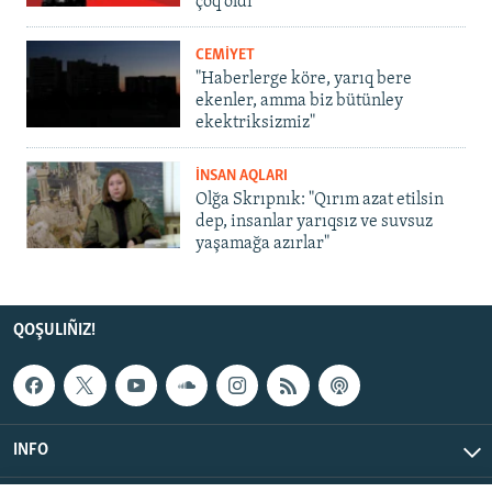
çoq oldı
CEMİYET
"Haberlerge köre, yarıq bere
ekenler, amma biz bütünley
ekektriksizmiz"
İNSAN AQLARI
Olğa Skrıpnık: "Qırım azat etilsin
dep, insanlar yarıqsız ve suvsuz
yaşamağa azırlar"
QOŞULIÑIZ!
INFO