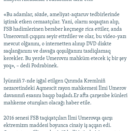
Русский
«Bu adamlar, sözde, ameliyat-aqtaruv tedbirlerinde
Українською
iştirak etken cemaatçılar. Yani, olarnı soqaqtan alıp,
FSB hadimlerinen beraber keçmege rica ettiler, anda
Umerovnıñ çıqışını seyir ettrdiler ve olar, bu video-yazı
QOŞULIÑIZ!
mevcut olğanını, o internetten alınıp DVD diskte
saqlanğanını ve davağa qoşulğanını tasdiqlamaq
kerekler. Bu yerde Umerovnı mahküm etecek iç bir şey
RFE/RS bütün saytları
yoq», – dedi Podrabinek.
İyünniñ 7-nde işğal etilgen Qırımda Kremlniñ
nezaretindeki Aqmescit rayon mahkemesi İlmi Umerov
davasınıñ esasını baqıp başladı.Er afta çarşenbe künleri
mahkeme oturışları olacağı haber etile.
2016 senesi FSB taqiqatçıları İlmi Umerovqa qarşı
ektremizm maddesi boyunca cinaiy iş açqan edi.