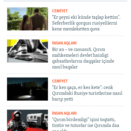
CEMİYET
"Er şeyni eki künde taşlap kettim".
Seferberlik qorqusı rusiyelilerni
kene memleketten quva
İNSAN AQLARI
Bir an – ve casussıñ. Qırım
mahkemeleri devlet hainligi
qabaatlavlarını daqqalar içinde
nasıl baqalar
CEMİYET
"Er kes qaça, er kes kete": cenk
Qırımdaki Rusiye turistlerine nasıl
barıp yetti
İNSAN AQLARI
"Qırım birdemligi" işini toqtattı,
tintüv ve tutuvlar ise Qırımda daa