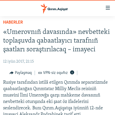
Link
açıqlığı
Esas
HABERLER
mündericege
HABERLER
«Umerovnıñ davasında» nevbetteki
qaytmaq
SİYASET
Baş
toplaşuvda qabaatlayıcı tarafnıñ
İQTİSADİYAT
navigatsiyağa
şaatları soraştırılacaq – imayeci
qaytmaq
CEMİYET
Qıdıruvğa
12 iyün 2017, 21:15
MEDENİYET
qaytmaq
Paylaşmaq
VPN-siz oquñız
İNSAN AQLARI
Rusiye tarafından istilâ etilgen Qırımda separatizmde
VİDEO
qaabaatlanğan Qırımtatar Milliy Meclis reisiniñ
SÜRET
muavini İlmi Umerovğa qarşı mahkeme davasınıñ
BLOGLAR
nevbetteki oturışında eki şaat öz ifadelerini
seslendirecek. Bunı Qırım.Aqiqatqa iyünniñ 12-nde
FİKİR
imayeci Aleksandr Podrabinek tarif etti.