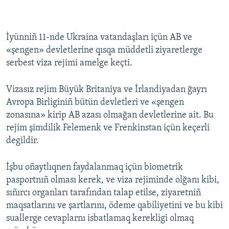
İyünniñ 11-nde Ukraina vatandaşları içün AB ve
«şengen» devletlerine qısqa müddetli ziyaretlerge
serbest viza rejimi amelge keçti.
Vizasız rejim Büyük Britaniya ve İrlandiyadan ğayrı
Avropa Birliginiñ bütün devletleri ve «şengen
zonasına» kirip AB azası olmağan devletlerine ait. Bu
rejim şimdilik Felemenk ve Frenkinstan içün keçerli
degildir.
İşbu oñaytlıqnen faydalanmaq içün biometrik
pasportnıñ olması kerek, ve viza rejiminde olğanı kibi,
sıñırcı organları tarafından talap etilse, ziyaretniñ
maqsatlarını ve şartlarını, ödeme qabiliyetini ve bu kibi
suallerge cevaplarnı isbatlamaq kerekligi olmaq