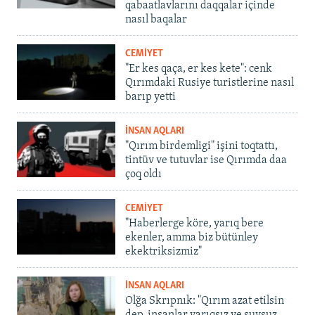
qabaatlavlarını daqqalar içinde
nasıl baqalar
CEMİYET
"Er kes qaça, er kes kete": cenk
Qırımdaki Rusiye turistlerine nasıl
barıp yetti
İNSAN AQLARI
"Qırım birdemligi" işini toqtattı,
tintüv ve tutuvlar ise Qırımda daa
çoq oldı
CEMİYET
"Haberlerge köre, yarıq bere
ekenler, amma biz bütünley
ekektriksizmiz"
İNSAN AQLARI
Olğa Skrıpnık: "Qırım azat etilsin
dep, insanlar yarıqsız ve suvsuz