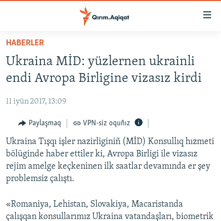
Link
açıqlığı
Esas
HABERLER
mündericege
HABERLER
Ukraina MİD: yüzlernen ukrainli
qaytmaq
SİYASET
Baş
endi Avropa Birligine vizasız kirdi
İQTİSADİYAT
navigatsiyağa
qaytmaq
11 iyün 2017, 13:09
CEMİYET
Qıdıruvğa
MEDENİYET
Paylaşmaq
VPN-siz oquñız
qaytmaq
İNSAN AQLARI
Ukraina Tışqı işler nazirliginiñ (MİD) Konsullıq hızmeti
bölüginde haber ettiler ki, Avropa Birligi ile vizasız
VİDEO
rejim amelge keçkeninen ilk saatlar devamında er şey
SÜRET
problemsiz çalıştı.
BLOGLAR
«Romaniya, Lehistan, Slovakiya, Macaristanda
FİKİR
çalışqan konsullarımız Ukraina vatandaşları, biometrik