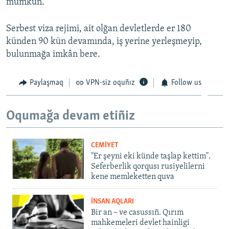
mümkün.
Serbest viza rejimi, ait olğan devletlerde er 180
künden 90 kün devamında, iş yerine yerleşmeyip,
bulunmağa imkân bere.
Paylaşmaq
VPN-siz oquñız
Follow us
Oqumağa devam etiñiz
CEMİYET
"Er şeyni eki künde taşlap kettim".
Seferberlik qorqusı rusiyelilerni
kene memleketten quva
İNSAN AQLARI
Bir an – ve casussıñ. Qırım
mahkemeleri devlet hainligi