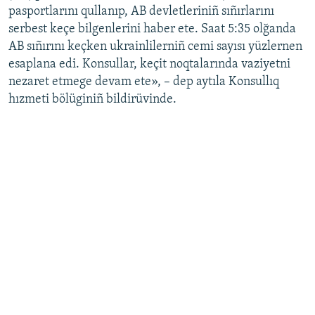
pasportlarını qullanıp, AB devletleriniñ sıñırlarını
Русский
serbest keçe bilgenlerini haber ete. Saat 5:35 olğanda
AB sıñırını keçken ukrainlilerniñ cemi sayısı yüzlernen
Українською
esaplana edi. Konsullar, keçit noqtalarında vaziyetni
nezaret etmege devam ete», – dep aytıla Konsullıq
QOŞULIÑIZ!
hızmeti bölüginiñ bildirüvinde.
RFE/RS bütün saytları