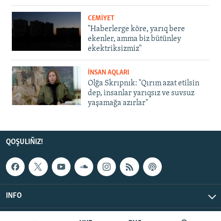
CEMİYET
"Haberlerge köre, yarıq bere
ekenler, amma biz bütünley
ekektriksizmiz"
İNSAN AQLARI
Olğa Skrıpnık: "Qırım azat etilsin
dep, insanlar yarıqsız ve suvsuz
yaşamağa azırlar"
QOŞULIÑIZ!
INFO