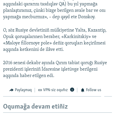
aqqındaki qararını tasdıqlav QA) bu yıl yapmağa
Русский
planlaştıramız, çünki bizge berilgen avale bar ve onı
yapmağa mecburmız», – dep qayd ete Donskoy.
Українською
O, söz Rusiye devletiniñ mülkiyetine Yalta, Kazantip,
QOŞULIÑIZ!
Opuk qoruqalarınen beraber, «Karkinitskiy» ve
«Maloye fillornoye pole» deñiz qoruqları keçirilmesi
aqqında ketkenini de ilâve etti.
RFE/RS bütün saytları
2016 senesi dekabr ayında Qırım tabiat qoruğı Rusiye
prezidenti işleriniñ İdaresine işletüvge berilgeni
aqqında haber etilgen edi.
Paylaşmaq
VPN-siz oquñız
Follow us
Oqumağa devam etiñiz