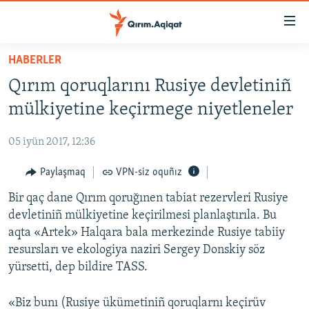
Link
açıqlığı
Esas
HABERLER
mündericege
HABERLER
Qırım qoruqlarını Rusiye devletiniñ
qaytmaq
SİYASET
Baş
mülkiyetine keçirmege niyetleneler
İQTİSADİYAT
navigatsiyağa
qaytmaq
05 iyün 2017, 12:36
CEMİYET
Qıdıruvğa
MEDENİYET
Paylaşmaq
VPN-siz oquñız
qaytmaq
İNSAN AQLARI
Bir qaç dane Qırım qoruğınen tabiat rezervleri Rusiye
devletiniñ mülkiyetine keçirilmesi planlaştırıla. Bu
VİDEO
aqta «Artek» Halqara bala merkezinde Rusiye tabiiy
SÜRET
resursları ve ekologiya naziri Sergey Donskiy söz
yürsetti, dep bildire TASS.
BLOGLAR
FİKİR
«Biz bunı (Rusiye ükümetiniñ qoruqlarnı keçirüv