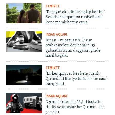
CEMİYET
"Er şeyni eki künde taşlap kettim".
Seferberlik qorqusı rusiyelilerni
kene memleketten quva
İNSAN AQLARI
Bir an – ve casussıñ. Qırım
mahkemeleri devlet hainligi
qabaatlavlarını daqqalar içinde
nasıl baqalar
CEMİYET
"Er kes qaça, er kes kete": cenk
Qırımdaki Rusiye turistlerine nasıl
barıp yetti
İNSAN AQLARI
"Qırım birdemligi" işini toqtattı,
tintüv ve tutuvlar ise Qırımda daa
çoq oldı