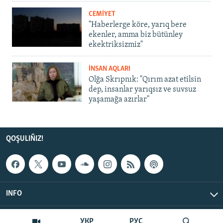
CEMİYET
"Haberlerge köre, yarıq bere
ekenler, amma biz bütünley
ekektriksizmiz"
İNSAN AQLARI
Olğa Skrıpnık: "Qırım azat etilsin
dep, insanlar yarıqsız ve suvsuz
yaşamağa azırlar"
QOŞULIÑIZ!
INFO
© Qırım.Aqiqat, 2026 | All Rights Reserved.
УКР
РУС