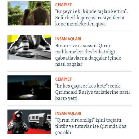
CEMİYET
"Er şeyni eki künde taşlap kettim".
Seferberlik qorqusı rusiyelilerni
kene memleketten quva
İNSAN AQLARI
Bir an – ve casussıñ. Qırım
mahkemeleri devlet hainligi
qabaatlavlarını daqqalar içinde
nasıl baqalar
CEMİYET
"Er kes qaça, er kes kete": cenk
Qırımdaki Rusiye turistlerine nasıl
barıp yetti
İNSAN AQLARI
"Qırım birdemligi" işini toqtattı,
tintüv ve tutuvlar ise Qırımda daa
çoq oldı