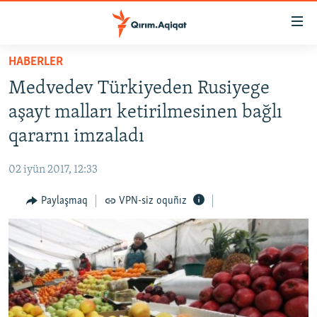
Link
açıqlığı
Esas
HABERLER
mündericege
HABERLER
Medvedev Türkiyeden Rusiyege
qaytmaq
SİYASET
Baş
aşayt malları ketirilmesinen bağlı
İQTİSADİYAT
navigatsiyağa
qararnı imzaladı
qaytmaq
CEMİYET
Qıdıruvğa
02 iyün 2017, 12:33
MEDENİYET
qaytmaq
Paylaşmaq
VPN-siz oquñız
İNSAN AQLARI
VİDEO
SÜRET
BLOGLAR
FİKİR