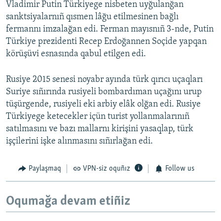
Vladimir Putin Türkiyege nisbeten uyğulanğan
sanktsiyalarnıñ qısmen lâğu etilmesinen bağlı
fermannı imzalağan edi. Ferman mayısnıñ 3-nde, Putin
Türkiye prezidenti Recep Erdoğannen Soçide yapqan
körüşüvi esnasında qabul etilgen edi.
Rusiye 2015 senesi noyabr ayında türk qırıcı uçaqları
Suriye sıñırında rusiyeli bombardıman uçağını urup
tüşürgende, rusiyeli eki arbiy elâk olğan edi. Rusiye
Türkiyege ketecekler içün turist yollanmalarınıñ
satılmasını ve bazı mallarnı kirişini yasaqlap, türk
işçilerini işke alınmasını sıñırlağan edi.
Paylaşmaq
VPN-siz oquñız
Follow us
Oqumağa devam etiñiz