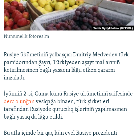
Русский
Українською
Numünelik fotoresim
QOŞULIÑIZ!
Rusiye ükümetiniñ yolbaşçısı Dmitriy Medvedev türk
pamidorından ğayrı, Türkiyeden aşayt mallarınıñ
RFE/RS bütün saytları
ketirilmesinen bağlı yasaqnı lâğu etken qararnı
imzaladı.
İyünniñ 2-si, Cuma künü Rusiye ükümetiniñ saifesinde
derc olunğan
vesiqağa binaen, türk şirketleri
tarafından Rusiyede qurucılıq işleriniñ yapılmasınen
bağlı yasaq da lâğu etildi.
Bu afta içinde bir qaç kün evel Rusiye prezidenti