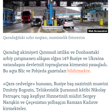
Русский
Українською
QOŞULIÑIZ!
Qaradağdaki sıñır noqtası, numünelik fotoresim
Qaradağ akimiyeti Qırımnıñ istilâsı ve Donbasstaki
RFE/RS bütün saytları
arbiy çatışmanen alâqası olğan 149 Rusiye ve Ukraina
vatandaşını devletniñ topraqlarına kirmesini yasaqladı.
Bu aqta Blic ve Pobjeda gazetaları
bildirmekte
.
«Qara cedvelge» hususan, Rusiye baş naziriniñ muavini
Dmitriy Rogozin, Telükesizlik Şurasınıñ kâtibi Nikolay
Patruşev, tışqı keşfiyat Hızmetiniñ müdiri Sergey
Narışkin ve Çeçenistan yolbaşçısı Ramzan Kadırov
kirmekteler.