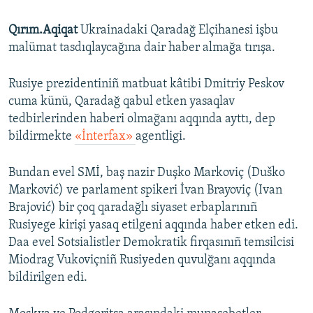
Qırım.Aqiqat
Ukrainadaki Qaradağ Elçihanesi işbu
malümat tasdıqlaycağına dair haber almağa tırışa.
Rusiye prezidentiniñ matbuat kâtibi Dmitriy Peskov
cuma künü, Qaradağ qabul etken yasaqlav
tedbirlerinden haberi olmağanı aqqında ayttı, dep
bildirmekte
«İnterfax»
agentligi.
Bundan evel SMİ, baş nazir Duşko Markoviç (Duško
Marković) ve parlament spikeri İvan Brayoviç (Ivan
Brajović) bir çoq qaradağlı siyaset erbaplarınıñ
Rusiyege kirişi yasaq etilgeni aqqında haber etken edi.
Daa evel Sotsialistler Demokratik firqasınıñ temsilcisi
Miodrag Vukoviçniñ Rusiyeden quvulğanı aqqında
bildirilgen edi.