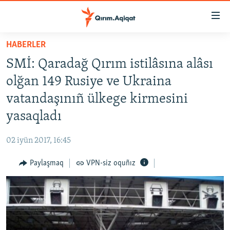
Link
açıqlığı
Esas
HABERLER
mündericege
HABERLER
SMİ: Qaradağ Qırım istilâsına alâsı
qaytmaq
SİYASET
Baş
olğan 149 Rusiye ve Ukraina
İQTİSADİYAT
navigatsiyağa
vatandaşınıñ ülkege kirmesini
qaytmaq
CEMİYET
yasaqladı
Qıdıruvğa
MEDENİYET
qaytmaq
02 iyün 2017, 16:45
İNSAN AQLARI
Paylaşmaq
VPN-siz oquñız
VİDEO
SÜRET
BLOGLAR
FİKİR