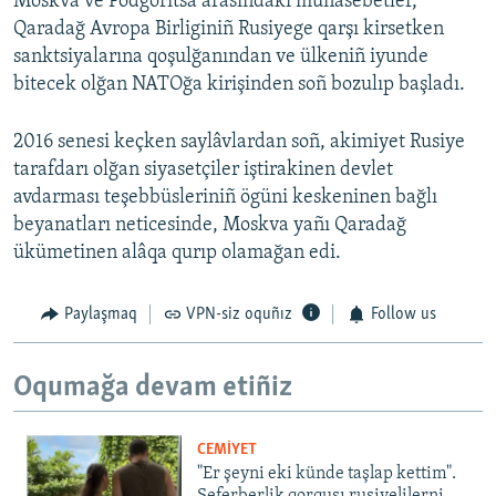
Moskva ve Podgoritsa arasındaki munasebetler,
Qaradağ Avropa Birliginiñ Rusiyege qarşı kirsetken
sanktsiyalarına qoşulğanından ve ülkeniñ iyunde
bitecek olğan NATOğa kirişinden soñ bozulıp başladı.
2016 senesi keçken saylâvlardan soñ, akimiyet Rusiye
tarafdarı olğan siyasetçiler iştirakinen devlet
avdarması teşebbüsleriniñ ögüni keskeninen bağlı
beyanatları neticesinde, Moskva yañı Qaradağ
ükümetinen alâqa qurıp olamağan edi.
Paylaşmaq
VPN-siz oquñız
Follow us
Oqumağa devam etiñiz
CEMİYET
"Er şeyni eki künde taşlap kettim".