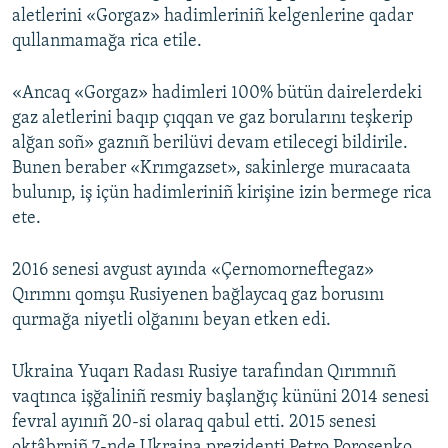
aletlerini «Gorgaz» hadimleriniñ kelgenlerine qadar
Русский
qullanmamağa rica etile.
Українською
«Ancaq «Gorgaz» hadimleri 100% bütün dairelerdeki
gaz aletlerini baqıp çıqqan ve gaz borularını teşkerip
QOŞULIÑIZ!
alğan soñ» gaznıñ berilüvi devam etilecegi bildirile.
Bunen beraber «Krımgazset», sakinlerge muracaata
bulunıp, iş içün hadimleriniñ kirişine izin bermege rica
ete.
RFE/RS bütün saytları
2016 senesi avgust ayında «Çernomorneftegaz»
Qırımnı qomşu Rusiyenen bağlaycaq gaz borusını
qurmağa niyetli olğanını beyan etken edi.
Ukraina Yuqarı Radası Rusiye tarafından Qırımnıñ
vaqtınca işğaliniñ resmiy başlanğıç kününi 2014 senesi
fevral ayınıñ 20-si olaraq qabul etti. 2015 senesi
oktâbrniñ 7-nde Ukraina prezidenti Petro Poroşenko