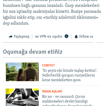
bunıñnen bağlı qanunnı imzaladı. Ğarp memleketleri
bir sıra iqtisadiy sanktsiyalar kirsetti. Rusiye yarımada
işğalini inkâr etip, onı «tarihiy adaletniñ tiklenmesi»
dep adlandıra.
Paylaşmaq
VPN-siz oquñız
Follow us
Oqumağa devam etiñiz
CEMİYET
"Er şeyni eki künde taşlap kettim".
Seferberlik qorqusı rusiyelilerni
kene memleketten quva
İNSAN AQLARI
Bir an – ve casussıñ. Qırım
mahkemeleri devlet hainligi