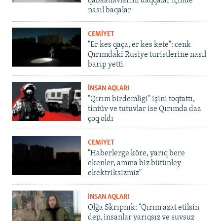
qabaatlavlarını daqqalar içinde
nasıl baqalar
CEMİYET
"Er kes qaça, er kes kete": cenk
Qırımdaki Rusiye turistlerine nasıl
barıp yetti
İNSAN AQLARI
"Qırım birdemligi" işini toqtattı,
tintüv ve tutuvlar ise Qırımda daa
çoq oldı
CEMİYET
"Haberlerge köre, yarıq bere
ekenler, amma biz bütünley
ekektriksizmiz"
İNSAN AQLARI
Olğa Skrıpnık: "Qırım azat etilsin
dep, insanlar yarıqsız ve suvsuz