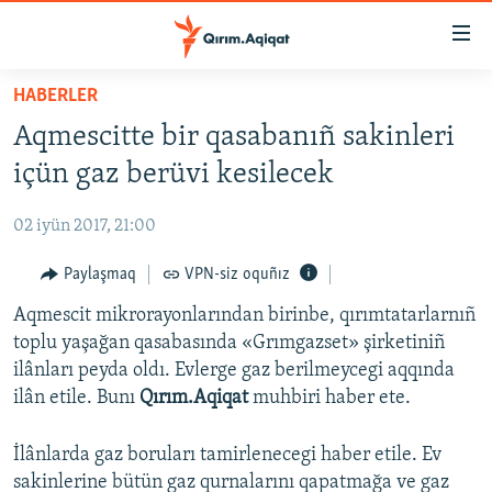
Link
açıqlığı
Esas
HABERLER
mündericege
HABERLER
Aqmescitte bir qasabanıñ sakinleri
qaytmaq
SİYASET
Baş
içün gaz berüvi kesilecek
İQTİSADİYAT
navigatsiyağa
qaytmaq
02 iyün 2017, 21:00
CEMİYET
Qıdıruvğa
MEDENİYET
Paylaşmaq
VPN-siz oquñız
qaytmaq
İNSAN AQLARI
Aqmescit mikrorayonlarından birinbe, qırımtatarlarnıñ
toplu yaşağan qasabasında «Grımgazset» şirketiniñ
VİDEO
ilânları peyda oldı. Evlerge gaz berilmeycegi aqqında
SÜRET
ilân etile. Bunı
Qırım.Aqiqat
muhbiri haber ete.
BLOGLAR
İlânlarda gaz boruları tamirlenecegi haber etile. Ev
FİKİR
sakinlerine bütün gaz qurnalarını qapatmağa ve gaz