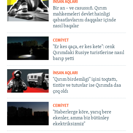
İNSAN AQLARI
Bir an – ve casussıñ. Qırım
mahkemeleri devlet hainligi
qabaatlavlarını daqqalar içinde
nasıl baqalar
CEMİYET
"Er kes qaça, er kes kete": cenk
Qırımdaki Rusiye turistlerine nasıl
barıp yetti
İNSAN AQLARI
"Qırım birdemligi" işini toqtattı,
tintüv ve tutuvlar ise Qırımda daa
çoq oldı
CEMİYET
"Haberlerge köre, yarıq bere
ekenler, amma biz bütünley
ekektriksizmiz"