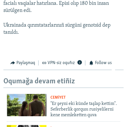
facialı vaqialar hatırlana. Episi olıp 180 bin insan
sürülgen edi.
Ukrainada qırımtatarlarınıñ sürgüni genotsid dep
tanıldı.
Paylaşmaq
VPN-siz oquñız
Follow us
Oqumağa devam etiñiz
CEMİYET
"Er şeyni eki künde taşlap kettim".
Seferberlik qorqusı rusiyelilerni
kene memleketten quva