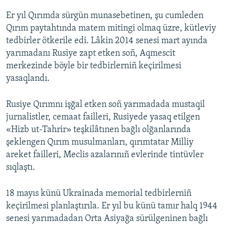
Er yıl Qırımda sürgün munasebetinen, şu cumleden
Qırım paytahtında matem mitingi olmaq üzre, kütleviy
tedbirler ötkerile edi. Lâkin 2014 senesi mart ayında
yarımadanı Rusiye zapt etken soñ, Aqmescit
merkezinde böyle bir tedbirlerniñ keçirilmesi
yasaqlandı.
Rusiye Qırımnı işğal etken soñ yarımadada mustaqil
jurnalistler, cemaat failleri, Rusiyede yasaq etilgen
«Hizb ut-Tahrir» teşkilâtınen bağlı olğanlarında
şeklengen Qırım musulmanları, qırımtatar Milliy
areket failleri, Meclis azalarınıñ evlerinde tintüvler
sıqlaştı.
18 mayıs künü Ukrainada memorial tedbirlerniñ
keçirilmesi planlaştırıla. Er yıl bu künü tamır halq 1944
senesi yarımadadan Orta Asiyağa sürülgeninen bağlı