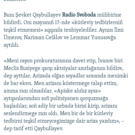
Русский
Bunı Şevket Qaybullayev
Radio Svoboda
mühbirine
Українською
bildirdi. Onı mayısnıñ 17-nde «kütleviy tedbirlerniñ
teşkil etmemesi» aqqında tenbiyelediler. Aynısı İlmi
Ümerov, Nariman Celâlov ve Lemmar Yunusovğa
QOŞULIÑIZ!
aytıldı.
«Meni rayon prokuraturasına davet etip, İvanov biri
RFE/RS bütün saytları
Meclis Rusiyege qarşı aktsiyalar azırlağanını bildire,
dep ayttılar. Arizada olğan soyadlar arasında menimki
de bar eken. Men arizanı köstermege talap ettim,
amma razı olmadılar. «Apiske alıñız aysa»
aytqanlarımdan soñ politsiyanen qorquzmağa
başladılar, soñ adiy bir urbada birisi kirip, arizanı
seslendirmege razı oldı. Men bir de bir kütleviy
tedbirni teşkil etmeycegimizge dair ariza yazdım», –
dep tarif etti Qaybullayev.