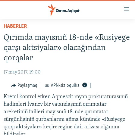
Link
açıqlığı
Esas
HABERLER
mündericege
HABERLER
Qırımda mayısnıñ 18-nde «Rusiyege
qaytmaq
SİYASET
Baş
qarşı aktsiyalar» olacağından
İQTİSADİYAT
navigatsiyağa
qorqalar
qaytmaq
CEMİYET
Qıdıruvğa
17 may 2017, 19:00
MEDENİYET
qaytmaq
Paylaşmaq
VPN-siz oquñız
İNSAN AQLARI
Kreml kontrol etken Aqmescit rayon prokuraturasınıñ
VİDEO
hadimleri İvanov bir vatandaşınıñ qırımtatar
SÜRET
areketiniñ failleri mayısnıñ 18-nde qırımtatar
BLOGLAR
sürgünliginiñ qurbanlarını añma kününde «Rusiyege
qarşı aktsiyalar» keçirecegine dair arizası olğanını
FİKİR
bildireler.