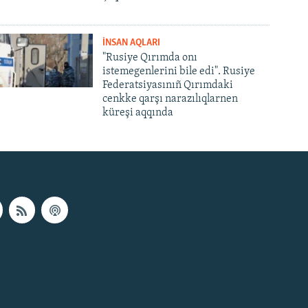
İNSAN AQLARI
"Rusiye Qırımda onı
istemegenlerini bile edi". Rusiye
Federatsiyasınıñ Qırımdaki
cenkke qarşı narazılıqlarnen
küreşi aqqında