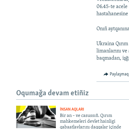
06.45-te acele
hastahanesine a
Onıñ aytqanına
Ukraina Qırım 
limanlarını ve 
baqmadan, işğa
Paylaşmaq
Oqumağa devam etiñiz
İNSAN AQLARI
Bir an – ve casussıñ. Qırım
mahkemeleri devlet hainligi
qabaatlavlarını daqqalar içinde