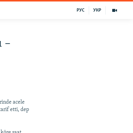
РУС
УКР
ı –
rinde acele
rif etti, dep
 köre saat