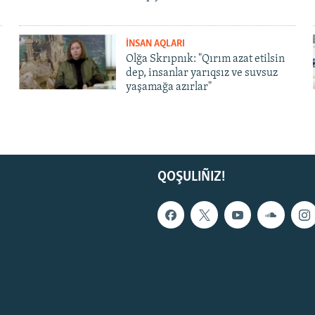
İNSAN AQLARI
Olğa Skrıpnık: "Qırım azat etilsin
dep, insanlar yarıqsız ve suvsuz
yaşamağa azırlar"
QOŞULIÑIZ!