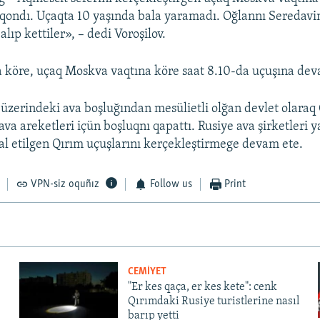
 qondı. Uçaqta 10 yaşında bala yaramadı. Oğlannı Seredavi
lıp kettiler», – dedi Voroşilov.
 köre, uçaq Moskva vaqtına köre saat 8.10-da uçuşına deva
üzerindeki ava boşluğından mesülietli olğan devlet olaraq
ava areketleri içün boşluqnı qapattı. Rusiye ava şirketleri 
l etilgen Qırım uçuşlarını kerçekleştirmege devam ete.
VPN-siz oquñız
Follow us
Print
CEMİYET
"Er kes qaça, er kes kete": cenk
Qırımdaki Rusiye turistlerine nasıl
barıp yetti