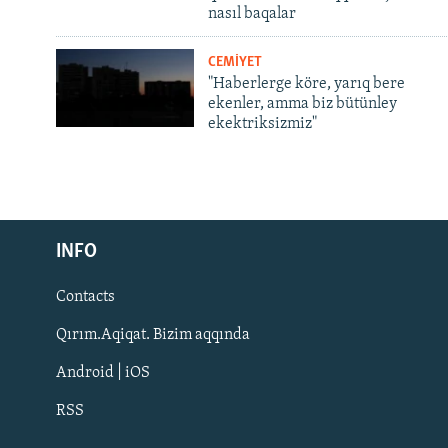
nasıl baqalar
CEMİYET
"Haberlerge köre, yarıq bere
ekenler, amma biz bütünley
ekektriksizmiz"
Русский
Українською
INFO
Contacts
QOŞULIÑIZ!
Qırım.Aqiqat. Bizim aqqında
Android | iOS
RSS
RFE/RS bütün saytları