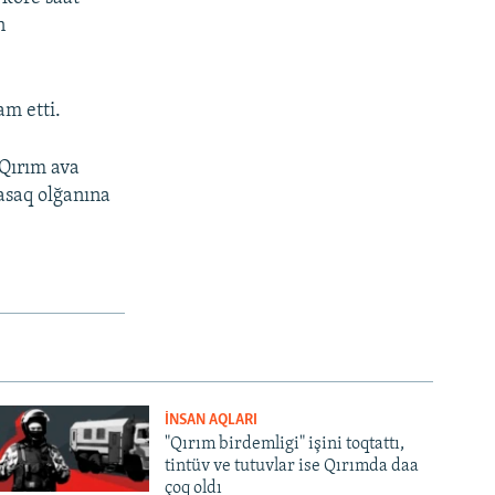
n
m etti.
 Qırım ava
yasaq olğanına
İNSAN AQLARI
"Qırım birdemligi" işini toqtattı,
tintüv ve tutuvlar ise Qırımda daa
çoq oldı