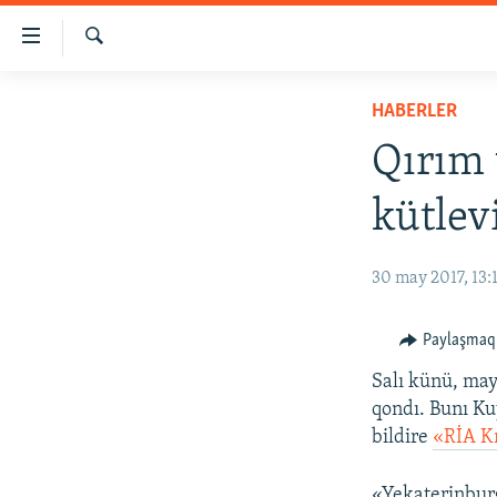
Link
açıqlığı
Qıdırmaq
Esas
HABERLER
HABERLER
mündericege
SİYASET
qaytmaq
Qırım 
Baş
İQTİSADİYAT
navigatsiyağa
kütlev
CEMİYET
qaytmaq
Qıdıruvğa
MEDENİYET
30 may 2017, 13:
qaytmaq
İNSAN AQLARI
VİDEO
Paylaşmaq
SÜRET
Salı künü, may
qondı. Bunı Ku
BLOGLAR
bildire
«RİA K
FİKİR
«Yekaterinburg