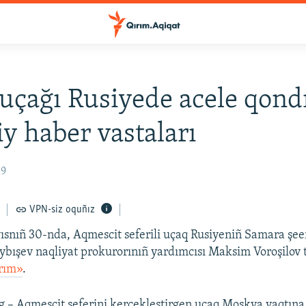
uçağı Rusiyede acele qond
iy haber vastaları
19
VPN-siz oquñız
ısnıñ 30-nda, Aqmescit seferili uçaq Rusiyeniñ Samara şee
ybışev naqliyat prokurorınıñ yardımcısı Maksim Voroşilov ta
rım»
.
 – Aqmescit seferini kerçekleştirgen uçaq Moskva vaqtına