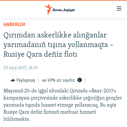
Link
açıqlığı
Esas
HABERLER
mündericege
HABERLER
Qırımdan askerlikke alınğanlar
qaytmaq
SİYASET
Baş
yarımadanıñ tışına yollanmaqta –
İQTİSADİYAT
navigatsiyağa
Rusiye Qara deñiz flotı
qaytmaq
CEMİYET
Qıdıruvğa
23 may 2017, 18:19
MEDENİYET
qaytmaq
Paylaşmaq
VPN-siz oquñız
İNSAN AQLARI
Mayısnıñ 25-de işğal altındaki Qırımda «Baar-2017»
VİDEO
kampanyası çerçivesinde askerlikke çağırılğan gençler
SÜRET
yarımada tışında hızmet etmege yollanacaq. Bu aqta
BLOGLAR
Rusiye Qara deñiz flotınıñ matbuat hızmeti
bildirmekte.
FİKİR