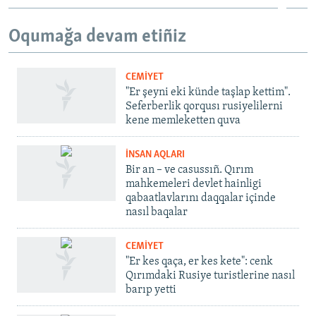
Oqumağa devam etiñiz
CEMİYET
"Er şeyni eki künde taşlap kettim".
Seferberlik qorqusı rusiyelilerni
kene memleketten quva
İNSAN AQLARI
Bir an – ve casussıñ. Qırım
mahkemeleri devlet hainligi
qabaatlavlarını daqqalar içinde
nasıl baqalar
CEMİYET
"Er kes qaça, er kes kete": cenk
Qırımdaki Rusiye turistlerine nasıl
barıp yetti