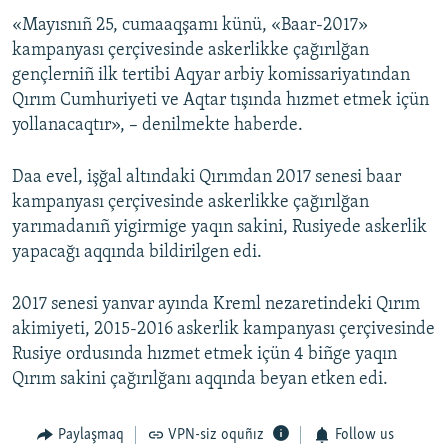
«Mayısnıñ 25, cumaaqşamı künü, «Baar-2017»
Русский
kampanyası çerçivesinde askerlikke çağırılğan
Українською
gençlerniñ ilk tertibi Aqyar arbiy komissariyatından
Qırım Cumhuriyeti ve Aqtar tışında hızmet etmek içün
yollanacaqtır», – denilmekte haberde.
QOŞULIÑIZ!
Daa evel, işğal altındaki Qırımdan 2017 senesi baar
kampanyası çerçivesinde askerlikke çağırılğan
RFE/RS bütün saytları
yarımadanıñ yigirmige yaqın sakini, Rusiyede askerlik
yapacağı aqqında bildirilgen edi.
2017 senesi yanvar ayında Kreml nezaretindeki Qırım
akimiyeti, 2015-2016 askerlik kampanyası çerçivesinde
Rusiye ordusında hızmet etmek içün 4 biñge yaqın
Qırım sakini çağırılğanı aqqında beyan etken edi.
Paylaşmaq
VPN-siz oquñız
Follow us