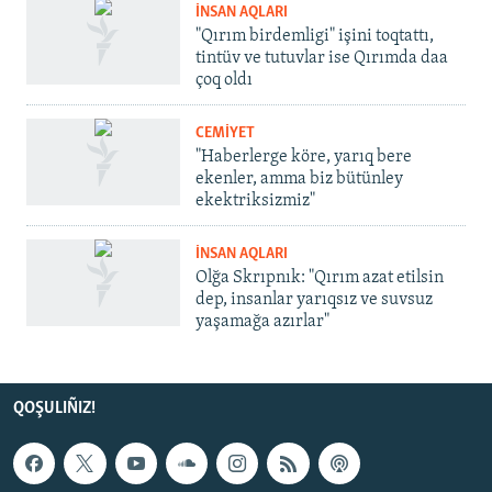
İNSAN AQLARI
"Qırım birdemligi" işini toqtattı,
tintüv ve tutuvlar ise Qırımda daa
çoq oldı
CEMİYET
"Haberlerge köre, yarıq bere
ekenler, amma biz bütünley
ekektriksizmiz"
İNSAN AQLARI
Olğa Skrıpnık: "Qırım azat etilsin
dep, insanlar yarıqsız ve suvsuz
yaşamağa azırlar"
QOŞULIÑIZ!