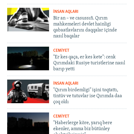
İNSAN AQLARI
Bir an – ve casussıñ. Qırım
mahkemeleri devlet hainligi
qabaatlavlarını daqqalar içinde
nasıl baqalar
CEMİYET
"Er kes qaça, er kes kete": cenk
Qırımdaki Rusiye turistlerine nasıl
barıp yetti
İNSAN AQLARI
"Qırım birdemligi" işini toqtattı,
tintüv ve tutuvlar ise Qırımda daa
çoq oldı
CEMİYET
"Haberlerge köre, yarıq bere
ekenler, amma biz bütünley