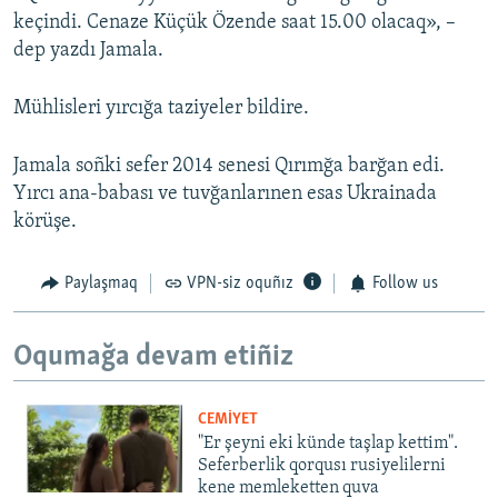
keçindi. Cenaze Küçük Özende saat 15.00 olacaq», –
dep yazdı Jamala.
Mühlisleri yırcığa taziyeler bildire.
Jamala soñki sefer 2014 senesi Qırımğa barğan edi.
Yırcı ana-babası ve tuvğanlarınen esas Ukrainada
körüşe.
Paylaşmaq
VPN-siz oquñız
Follow us
Oqumağa devam etiñiz
CEMİYET
"Er şeyni eki künde taşlap kettim".
Seferberlik qorqusı rusiyelilerni
kene memleketten quva