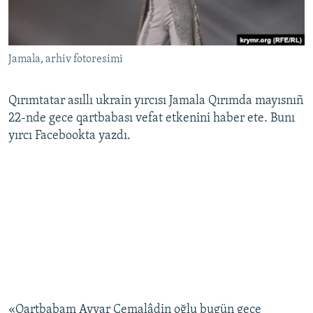
Русский
Українською
Jamala, arhiv fotoresimi
QOŞULIÑIZ!
Qırımtatar asıllı ukrain yırcısı Jamala Qırımda mayısnıñ
22-nde gece qartbabası vefat etkenini haber ete. Bunı
yırcı Facebookta yazdı.
RFE/RS bütün saytları
«Qartbabam Ayyar Cemalâdin oğlu bugün gece