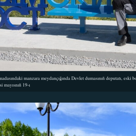
adasındaki manzara meydançığında Devlet dumasınıñ deputatı, eski bok
si mayısnıñ 19-ı