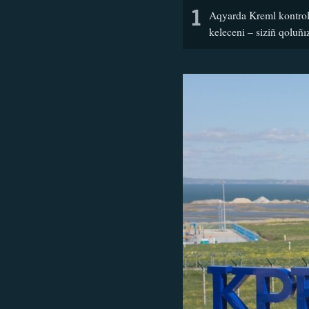
1
Aqyarda Kreml kontrol 
keleceni – siziñ qoluñı