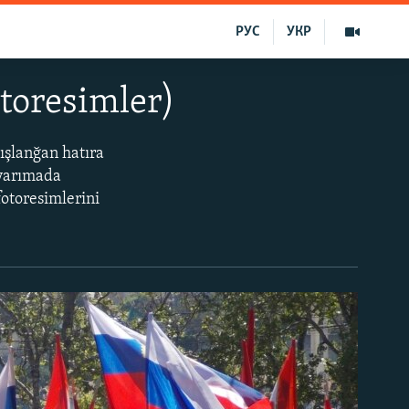
РУС
УКР
otoresimler)
ğışlanğan hatıra
 yarımada
fotoresimlerini