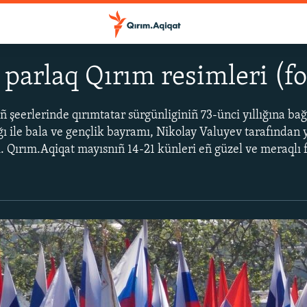
 parlaq Qırım resimleri (f
 şeerlerinde qırımtatar sürgünliginiñ 73-ünci yıllığına ba
ağı ile bala ve gençlik bayramı, Nikolay Valuyev tarafından
ı. Qırım.Aqiqat mayısnıñ 14-21 künleri eñ güzel ve meraqlı 