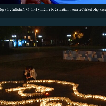
qı sürgünliginiñ 73-ünci yıllığına bağışlanğan hatıra tedbirleri olıp keç