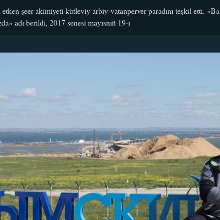
etken şeer akimiyeti kütleviy arbiy-vatanperver paradını teşkil etti. «
zda» adı berildi, 2017 senesi mayısnıñ 19-ı