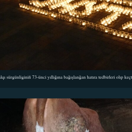
lqı sürgünliginiñ 73-ünci yıllığına bağışlanğan hatıra tedbirleri olıp keç