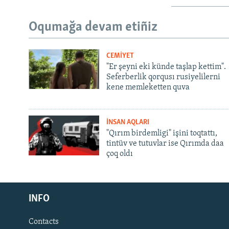
Oqumağa devam etiñiz
CEMİYET
"Er şeyni eki künde taşlap kettim".
Seferberlik qorqusı rusiyelilerni
kene memleketten quva
İNSAN AQLARI
"Qırım birdemligi" işini toqtattı,
tintüv ve tutuvlar ise Qırımda daa
çoq oldı
Русский
Українською
INFO
Contacts
QOŞULIÑIZ!