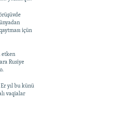
körüşüvde
 dünyadan
 qaytması içün
m etken
qara Rusiye
o.
 Er yıl bu künü
lı vaqialar