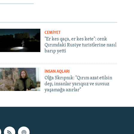
CEMİYET
"Er kes qaça, er kes kete": cenk
Qırımdaki Rusiye turistlerine nasıl
barıp yetti
İNSAN AQLARI
Olğa Skrıpnık: "Qırım azat etilsin
dep, insanlar yarıqsız ve suvsuz
yaşamağa azırlar"