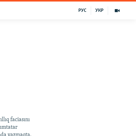
РУС
УКР
llıq faciasını
rımtatar
nda yazmaqta.