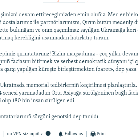
eşimizni devam ettirecegimizden emin oluñız. Men er bir 
i dostalarımız ile partnörlarımıznı, Qırım bütün medeniy
yette bulunğanı ve onıñ qaçınılmaz sayılğan Ukrainağa keri
atmaq kerekligini usanmadan hatırlatıp turam.
epimiz qırımtatarmız! Bizim maqsadımız - çoq yıllar deva
qınıñ faciasını bitirmek ve serbest demokratik dünyanı içi 
 qarşı yapılğan küreşte birleştirmekten ibaret», dep yaza 
Ukrainada memorial tedbirlerniñ keçirilmesi planlaştırıla.
4 senesi yarımadadan Orta Asiyağa sürülgeninen bağlı facia
i olıp 180 bin insan sürülgen edi.
mtatarlarınıñ sürgüni genotsid dep tanıldı.
VPN-siz oquñız
Follow us
Print