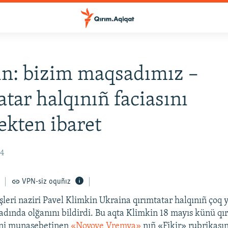
n: bizim maqsadımız –
atar halqınıñ faciasını
ekten ibaret
44
VPN-siz oquñız
şleri naziri Pavel Klimkin Ukraina qırımtatar halqınıñ çoq yı
dında olğanını bildirdi. Bu aqta Klimkin 18 mayıs künü qı
üni munasebetinen
«Novoye Vremya»
nıñ «Fikir» rubrikası