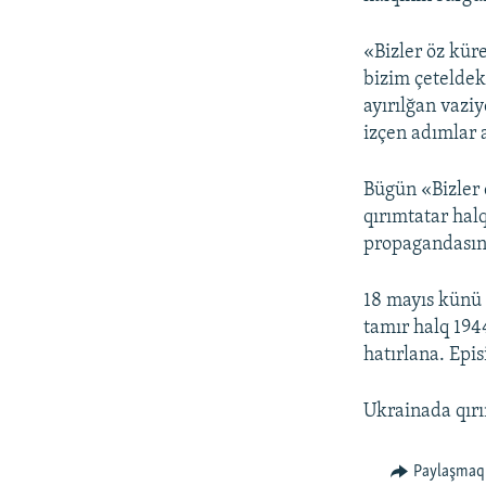
«Bizler öz kür
bizim çeteldek
ayırılğan vazi
izçen adımlar 
Bügün «Bizler 
qırımtatar hal
propagandasına
18 mayıs künü 
tamır halq 194
hatırlana. Epis
Ukrainada qırı
Paylaşmaq