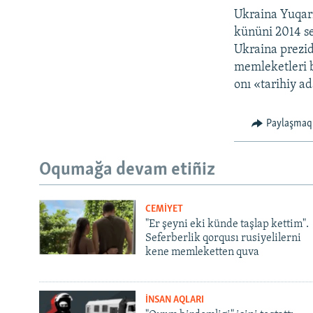
Ukraina Yuqarı
kününi 2014 se
Ukraina prezid
memleketleri bi
onı «tarihiy a
Paylaşmaq
Oqumağa devam etiñiz
CEMİYET
"Er şeyni eki künde taşlap kettim".
Seferberlik qorqusı rusiyelilerni
kene memleketten quva
İNSAN AQLARI