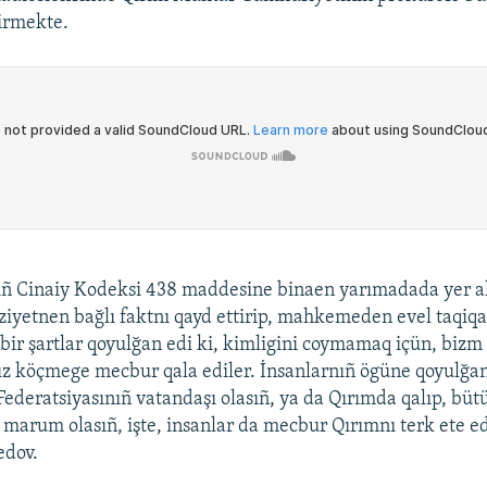
irmekte.
ıñ Cinaiy Kodeksi 438 maddesine binaen yarımadada yer a
iyetnen bağlı faktnı qayd ettirip, mahkemeden evel taqiqa
 bir şartlar qoyulğan edi ki, kimligini coymamaq içün, bizm
z köçmege mecbur qala ediler. İnsanlarnıñ ögüne qoyulğan 
Federatsiyasınıñ vatandaşı olasıñ, ya da Qırımda qalıp, büt
 marum olasıñ, işte, insanlar da mecbur Qırımnı terk ete ed
edov.