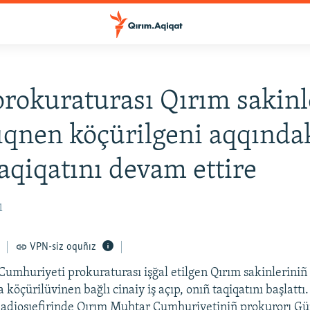
okuraturası Qırım sakinl
ıqnen köçürilgeni aqqında
taqiqatını devam ettire
1
VPN-siz oquñız
umhuriyeti prokuraturası işğal etilgen Qırım sakinleriniñ
 köçürilüvinen bağlı cinaiy iş açıp, onıñ taqiqatını başlattı
Radiosıefirinde Qırım Muhtar Cumhuriyetiniñ prokurorı G