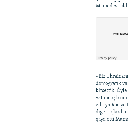
Mamedov bild
«Biz Ukrainan
demografik vaz
kirsettik. Öyle
vatandaşlarımı
edi: ya Rusiye 
diger aqlardan
qayd etti Mam