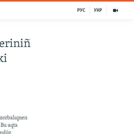
РУС
УКР
eriniñ
ki
 zorbalıqnen
. Bu aqta
ündüz