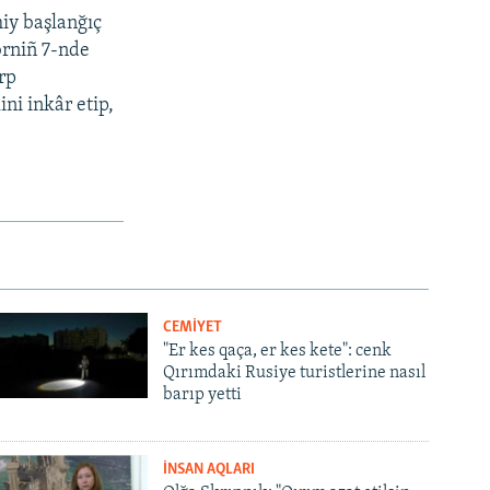
iy başlanğıç
brniñ 7-nde
rp
ini inkâr etip,
CEMİYET
"Er kes qaça, er kes kete": cenk
Qırımdaki Rusiye turistlerine nasıl
barıp yetti
İNSAN AQLARI