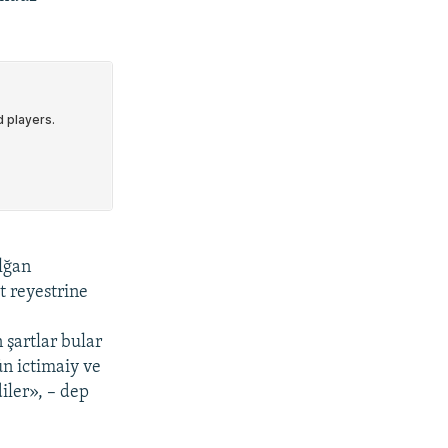
lğan
t reyestrine
şartlar bular
ün ictimaiy ve
iler», – dep