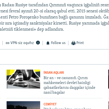
 Radası Rusiye tarafından Qırımnıñ vaqtınca işğaliniñ resm
nesi fevral ayınıñ 20-si olaraq qabul etti. 2015 senesi oktâ
enti Petro Poroşenko bunıñnen bağlı qanunnı imzaladı. Ğa
r sıra iqtisadiy sanktsiyalar kirsetti. Rusiye yarımada işğal
daletniñ tiklenmesi» dep adlandıra.
VPN-siz oquñız
Follow us
Print
İNSAN AQLARI
Bir an – ve casussıñ. Qırım
mahkemeleri devlet hainligi
qabaatlavlarını daqqalar içinde
nasıl baqalar
CEMİYET