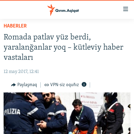
Link
açıqlığı
Esas
HABERLER
mündericege
HABERLER
Romada patlav yüz berdi,
qaytmaq
SİYASET
Baş
yaralanğanlar yoq – kütleviy haber
İQTİSADİYAT
navigatsiyağa
vastaları
qaytmaq
CEMİYET
Qıdıruvğa
12 may 2017, 12:41
MEDENİYET
qaytmaq
Paylaşmaq
VPN-siz oquñız
İNSAN AQLARI
VİDEO
SÜRET
BLOGLAR
FİKİR