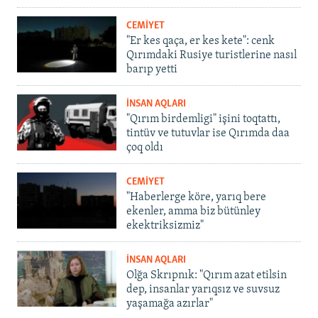
CEMİYET
"Er kes qaça, er kes kete": cenk
Qırımdaki Rusiye turistlerine nasıl
barıp yetti
İNSAN AQLARI
"Qırım birdemligi" işini toqtattı,
tintüv ve tutuvlar ise Qırımda daa
çoq oldı
CEMİYET
"Haberlerge köre, yarıq bere
ekenler, amma biz bütünley
ekektriksizmiz"
İNSAN AQLARI
Olğa Skrıpnık: "Qırım azat etilsin
dep, insanlar yarıqsız ve suvsuz
yaşamağa azırlar"