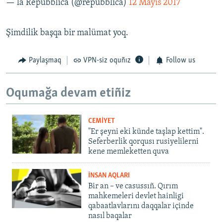
— la Repubblica (@repubblica)
12 Mayıs 2017
Şimdilik başqa bir malümat yoq.
Paylaşmaq
VPN-siz oquñız
Follow us
Oqumağa devam etiñiz
CEMİYET
"Er şeyni eki künde taşlap kettim".
Seferberlik qorqusı rusiyelilerni
kene memleketten quva
İNSAN AQLARI
Bir an – ve casussıñ. Qırım
mahkemeleri devlet hainligi
qabaatlavlarını daqqalar içinde
nasıl baqalar