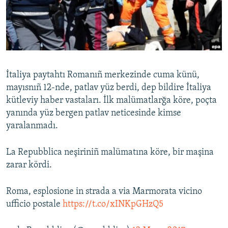
Русский
Українською
QOŞULIÑIZ!
İtaliya paytahtı Romanıñ merkezinde cuma künü,
mayısnıñ 12-nde, patlav yüz berdi, dep bildire İtaliya
kütleviy haber vastaları. İlk malümatlarğa köre, poçta
RFE/RS bütün saytları
yanında yüz bergen patlav neticesinde kimse
yaralanmadı.
La Repubblica neşiriniñ malümatına köre, bir maşina
zarar kördi.
Roma, esplosione in strada a via Marmorata vicino
ufficio postale
https://t.co/xINKpGHzQ5