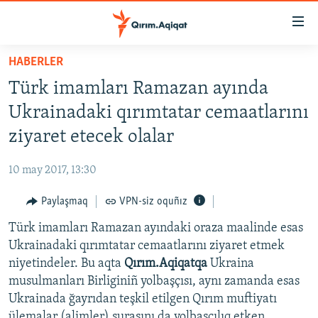
Link
açıqlığı
Esas
HABERLER
mündericege
HABERLER
Türk imamları Ramazan ayında
qaytmaq
SİYASET
Baş
Ukrainadaki qırımtatar cemaatlarını
İQTİSADİYAT
navigatsiyağa
ziyaret etecek olalar
qaytmaq
CEMİYET
Qıdıruvğa
10 may 2017, 13:30
MEDENİYET
qaytmaq
Paylaşmaq
VPN-siz oquñız
İNSAN AQLARI
Türk imamları Ramazan ayındaki oraza maalinde esas
VİDEO
Ukrainadaki qırımtatar cemaatlarını ziyaret etmek
SÜRET
niyetindeler. Bu aqta
Qırım.Aqiqatqa
Ukraina
BLOGLAR
musulmanları Birliginiñ yolbaşçısı, aynı zamanda esas
Ukrainada ğayrıdan teşkil etilgen Qırım muftiyatı
FİKİR
ülemalar (alimler) şurasını da yolbaşçılıq etken