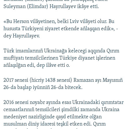
Suleyman (Elimdar) Hayrullayev ikâye etti.
Русский
Українською
«Bu Herson vilâyetinen, belki Lviv vilâyeti olur. Bu
hususta Türkiyeni ziyaret etkende añlaşqan edik», -
dey Hayrullayev.
QOŞULIÑIZ!
Türk imamlarınıñ Ukrainağa kelecegi aqqında Qırım
muftiyatı temsilcilerinen Türkiye diyanet işlerinen
RFE/RS bütün saytları
añlaşılğan edi, dep ilâve etti o.
2017 senesi (hicriy 1438 senesi) Ramazan ayı Mayısnıñ
26-da başlap iyünniñ 26-da bitecek.
2016 senesi noyabr ayında esas Ukrainadaki qırımtatar
cemaatlarınıñ temsilcileri şimdilki zamanda Ukraina
medeniyet nazirliginde qayd etilmekte olğan
musulman diniy idaresi teşkil etken edi. Qırım