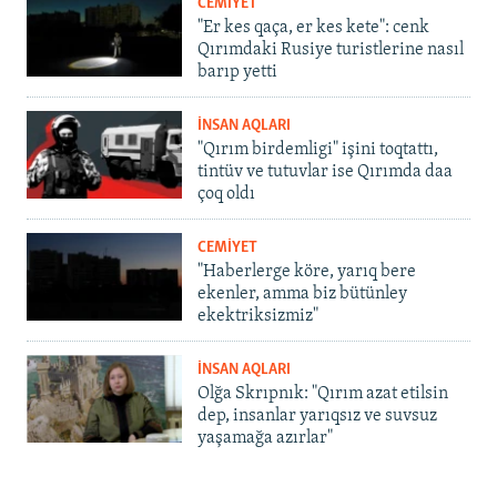
CEMİYET
"Er kes qaça, er kes kete": cenk
Qırımdaki Rusiye turistlerine nasıl
barıp yetti
İNSAN AQLARI
"Qırım birdemligi" işini toqtattı,
tintüv ve tutuvlar ise Qırımda daa
çoq oldı
CEMİYET
"Haberlerge köre, yarıq bere
ekenler, amma biz bütünley
ekektriksizmiz"
İNSAN AQLARI
Olğa Skrıpnık: "Qırım azat etilsin
dep, insanlar yarıqsız ve suvsuz
yaşamağa azırlar"