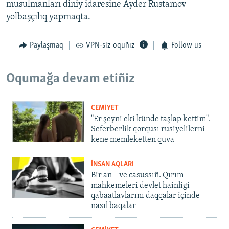
musulmanları diniy idaresine Ayder Rustamov
yolbaşçılıq yapmaqta.
Paylaşmaq
VPN-siz oquñız
Follow us
Oqumağa devam etiñiz
CEMİYET
"Er şeyni eki künde taşlap kettim".
Seferberlik qorqusı rusiyelilerni
kene memleketten quva
İNSAN AQLARI
Bir an – ve casussıñ. Qırım
mahkemeleri devlet hainligi
qabaatlavlarını daqqalar içinde
nasıl baqalar