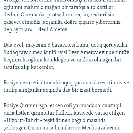
«FSBge telefon ettim. Tanış olmağan maskalı insanlar
oğlumnı malüm olmağan bir tarafqa alıp kettiler
Русский
dedim. Olar maña: protsedura keçsin, teşkerilsin,
Українською
qasevet etmeñiz, aqşamğa doğru çıqarıp yiberermiz
dep ayttılar», - dedi Ametov.
QOŞULIÑIZ!
Daa evel, mayısnıñ 8 bazaertesi künü, uquq qoruyıcılar
Sudaq rayon meclisiniñ reisi İlver Ametov evinde tintüv
keçirerek, oğlunı köteklegen ve malüm olmağan bir
RFE/RS bütün saytları
tarafqa alıp ketkenler.
Rusiye nezareti altındaki uquq qoruma idaresi tintüv ve
tutılıp alınğanlar aqqında daa bir izaat bermedi.
Rusiye Qırımnı işğal etken soñ yarımadada mustaqil
jurnalistler, qırımtatar failleri, Rusiyede yasaq etilgen
«Hizb ut-Tahrir» teşkilâtınen bağı olmasında
şeklengen Qırım musulmanları ve Meclis azalarınıñ