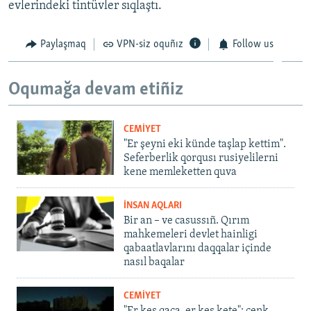
evlerindeki tintüvler sıqlaştı.
Paylaşmaq
VPN-siz oquñız
Follow us
Oqumağa devam etiñiz
CEMİYET
"Er şeyni eki künde taşlap kettim".
Seferberlik qorqusı rusiyelilerni
kene memleketten quva
İNSAN AQLARI
Bir an – ve casussıñ. Qırım
mahkemeleri devlet hainligi
qabaatlavlarını daqqalar içinde
nasıl baqalar
CEMİYET
"Er kes qaça, er kes kete": cenk