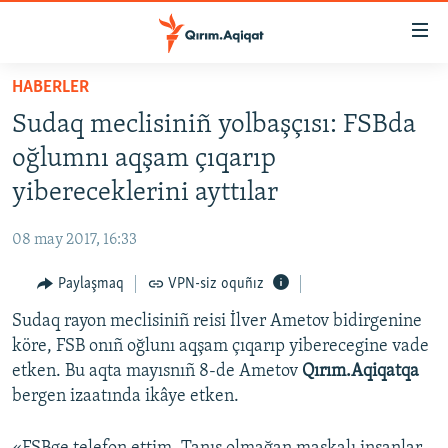
Link
açıqlığı
Esas
HABERLER
mündericege
HABERLER
Sudaq meclisiniñ yolbaşçısı: FSBda
qaytmaq
SİYASET
Baş
oğlumnı aqşam çıqarıp
İQTİSADİYAT
navigatsiyağa
yibereceklerini ayttılar
qaytmaq
CEMİYET
Qıdıruvğa
08 may 2017, 16:33
MEDENİYET
qaytmaq
Paylaşmaq
VPN-siz oquñız
İNSAN AQLARI
Sudaq rayon meclisiniñ reisi İlver Ametov bidirgenine
VİDEO
köre, FSB onıñ oğlunı aqşam çıqarıp yiberecegine vade
SÜRET
etken. Bu aqta mayısnıñ 8-de Ametov
Qırım.Aqiqatqa
BLOGLAR
bergen izaatında ikâye etken.
FİKİR