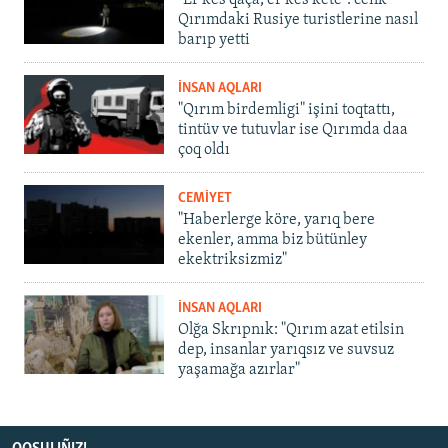
Qırımdaki Rusiye turistlerine nasıl
barıp yetti
İNSAN AQLARI
"Qırım birdemligi" işini toqtattı,
tintüv ve tutuvlar ise Qırımda daa
çoq oldı
CEMİYET
"Haberlerge köre, yarıq bere
ekenler, amma biz bütünley
ekektriksizmiz"
İNSAN AQLARI
Olğa Skrıpnık: "Qırım azat etilsin
dep, insanlar yarıqsız ve suvsuz
yaşamağa azırlar"