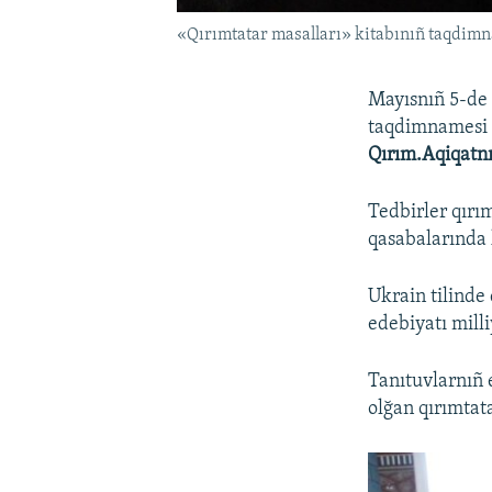
«Qırımtatar masalları» kitabınıñ taqdim
Mayısnıñ 5-de 
taqdimnamesi v
Qırım.Aqiqatn
Tedbirler qırı
qasabalarında 
Ukrain tilinde
edebiyatı mill
Tanıtuvlarnıñ 
olğan qırımtata