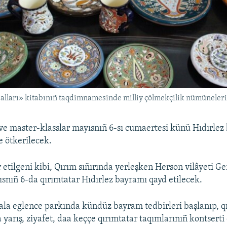
alları» kitabınıñ taqdimnamesinde milliy çölmekçilik nümüneler
 ve master-klasslar mayısnıñ 6-sı cumaertesi künü Hıdırlez
e ötkerilecek.
 etilgeni kibi, Qırım sıñırında yerleşken Herson vilâyeti G
snıñ 6-da qırımtatar Hıdırlez bayramı qayd etilecek.
bala eglence parkında kündüz bayram tedbirleri başlanıp, q
yarış, ziyafet, daa keççe qırımtatar taqımlarınıñ kontserti