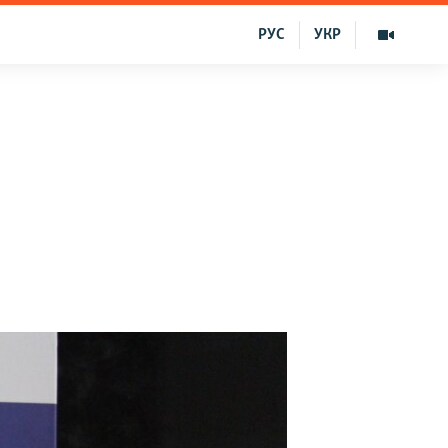
РУС
УКР