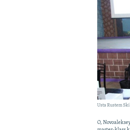
Usta Rustem Ski
O, Novoaleksey
master-klass k