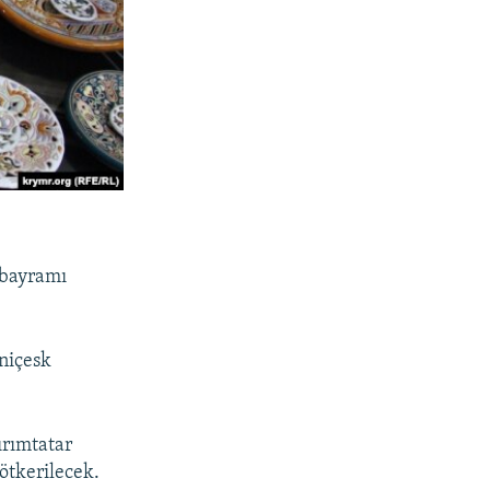
i
 bayramı
eniçesk
ırımtatar
 ötkerilecek.