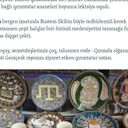
bağlı qırımtatar ananeleri boyunca lektsiya oqudı.
a
bergen izaatında Rustem Skibin böyle tedbirlerniñ kerek 
stasınen çeşit halqlar biri-biriniñ medeniyetini tanımağa f
a diqqat çekti.
oquy, semetdeşlerimiz çoq, tolusınen evde –Qırımda olğanım
ti Geniçesk rayonını ziyaret etken qırımtatar ustası.