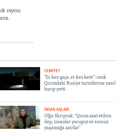
sk rayonı
lana.
CEMİYET
"Er kes qaça, er kes kete": cenk
Qırımdaki Rusiye turistlerine nasıl
barıp yetti
İNSAN AQLARI
Olğa Skrıpnık: "Qırım azat etilsin
dep, insanlar yarıqsız ve suvsuz
yaşamağa azırlar"