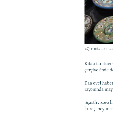
«Qırımtatar mas
Kitap tanıtuvı
çerçivesinde d
Daa evel haber
rayonında mayı
Sçastlivtsovo 
kureşi boyunca 