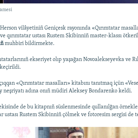
namesi
Herson vilâyetiniñ Geniçesk rayonında «Qırımtatar masalla
e qırımtatar ustası Rustem Skibinniñ master-klassı ötkeril
ıñ
muhbiri bildirmekte.
mtatarlarınıñ ekseriyet olıp yaşağan Novoalekseyevka ve R
keçirildi.
 çıqqan «Qırımtatar masalları» kitabını tanıtmaq içün «Ves
iy neşriyatı adına onıñ müdiri Aleksey Bondarenko keldi.
ekisinde de bu kitapnıñ süslenmesinde qullanılğan örnekle
r ustası Rustem Skibinniñ çölmek ve fotoresim sergisi de teş