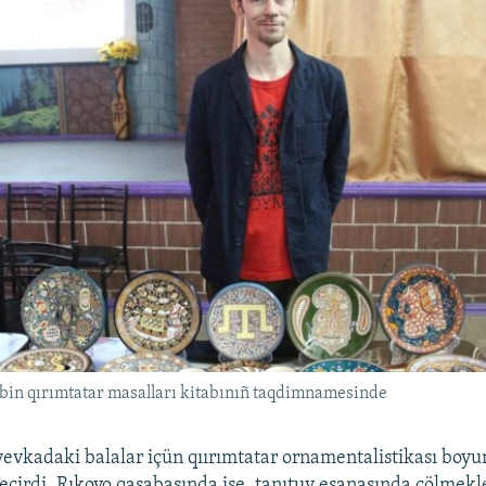
bin qırımtatar masalları kitabınıñ taqdimnamesinde
evkadaki balalar içün qıırımtatar ornamentalistikası boyu
eçirdi. Rıkovo qasabasında ise, tanıtuv esanasında çölmekl