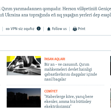
i Qırım yarımadasınen qomşudır. Herson vilâyetiniñ Geniçe
nıñ Ukraina ana toprağında eñ sıq yaşağan yerleri dep esap
VPN-siz oquñız
Follow us
Print
İNSAN AQLARI
Bir an – ve casussıñ. Qırım
mahkemeleri devlet hainligi
qabaatlavlarını daqqalar içinde
nasıl baqalar
CEMİYET
"Haberlerge köre, yarıq bere
ekenler, amma biz bütünley
ekektriksizmiz"