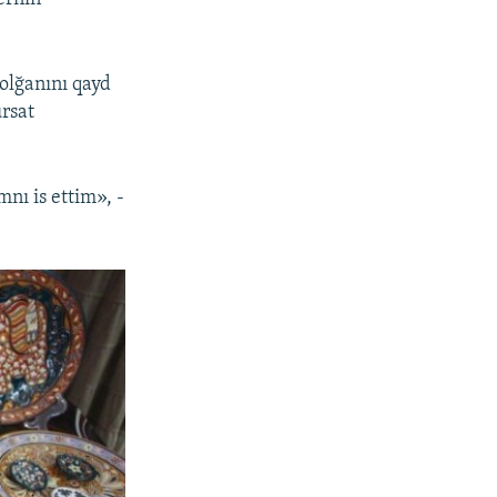
olğanını qayd
ursat
nı is ettim», -