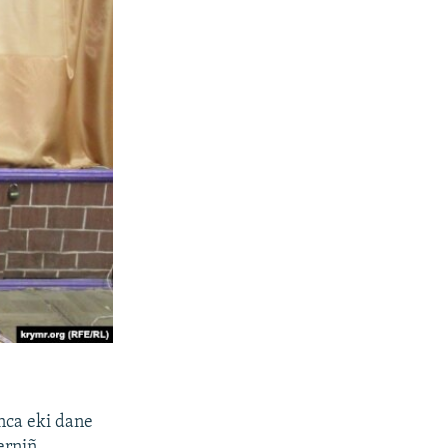
nca eki dane
erniñ