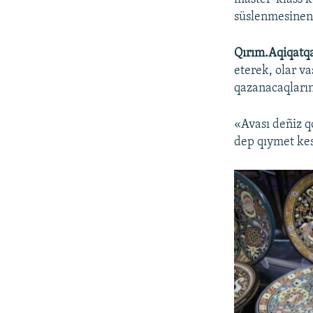
süslenmesinen 
Qırım.Aqiqatq
eterek, olar va
qazanacaqların
«Avası deñiz q
dep qıymet kes