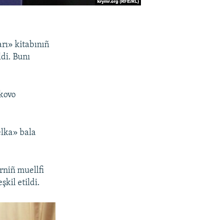
rı» kitabınıñ
di. Bunı
ıkovo
elka» bala
rniñ muellfi
kil etildi.