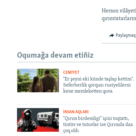
Herson vilâyet
qırımtatarları
Paylaşmaq
Oqumağa devam etiñiz
CEMİYET
"Er şeyni eki künde taşlap kettim".
Seferberlik qorqusı rusiyelilerni
kene memleketten quva
İNSAN AQLARI
"Qırım birdemligi" işini toqtattı,
tintüv ve tutuvlar ise Qırımda daa
çoq oldı