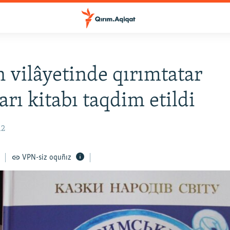
 vilâyetinde qırımtatar
arı kitabı taqdim etildi
12
VPN-siz oquñız