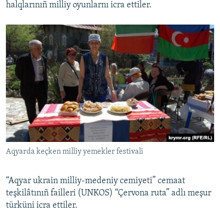
halqlarınıñ milliy oyunlarnı icra ettiler.
Aqyarda keçken milliy yemekler festivali
“Aqyar ukrain milliy-medeniy cemiyeti” cemaat
teşkilâtınıñ failleri (UNKOS) “Çervona ruta” adlı meşur
türküni icra ettiler.