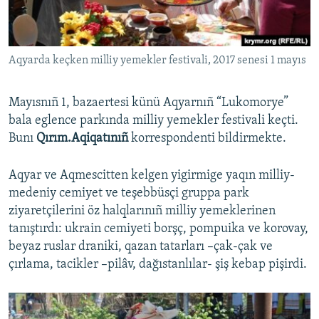
Русский
Українською
Aqyarda keçken milliy yemekler festivali, 2017 senesi 1 mayıs
QOŞULIÑIZ!
Mayısnıñ 1, bazaertesi künü Aqyarnıñ “Lukomorye”
bala eglence parkında milliy yemekler festivali keçti.
Bunı
Qırım.Aqiqatınıñ
korrespondenti bildirmekte.
RFE/RS bütün saytları
Aqyar ve Aqmescitten kelgen yigirmige yaqın milliy-
medeniy cemiyet ve teşebbüsçi gruppa park
ziyaretçilerini öz halqlarınıñ milliy yemeklerinen
tanıştırdı: ukrain cemiyeti borşç, pompuika ve korovay,
beyaz ruslar draniki, qazan tatarları –çak-çak ve
çırlama, tacikler –pilâv, dağıstanlılar- şiş kebap pişirdi.