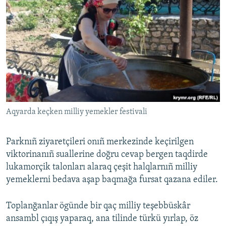
Aqyarda keçken milliy yemekler festivali
Parknıñ ziyaretçileri onıñ merkezinde keçirilgen
viktorinanıñ suallerine doğru cevap bergen taqdirde
lukamorçik talonları alaraq çeşit halqlarnıñ milliy
yemeklerni bedava aşap baqmağa fursat qazana ediler.
Toplanğanlar ögünde bir qaç milliy teşebbüskâr
ansambl çıqış yaparaq, ana tilinde türkü yırlap, öz