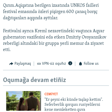
Qırım.Aqiqatına berilgen izaatında UNKOS failleri
festival esnasında özleri pişirgen 600 çanaq borşç
dağıtqanları aqqında ayttılar.
Festivalni ayrıca Kreml nezaretindeki vaqtınca Aqyar
gubernatorı vazifesini eda etken Dmitriy Ovsyannikov
reberligi altındaki bir gruppa yerli memur da ziyaret
etti.
Paylaşmaq
VPN-siz oquñız
Follow us
Oqumağa devam etiñiz
CEMİYET
"Er şeyni eki künde taşlap kettim".
Seferberlik qorqusı rusiyelilerni
kene memleketten quva