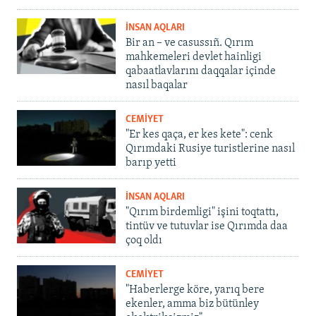
İNSAN AQLARI
Bir an – ve casussıñ. Qırım
mahkemeleri devlet hainligi
qabaatlavlarını daqqalar içinde
nasıl baqalar
CEMİYET
"Er kes qaça, er kes kete": cenk
Qırımdaki Rusiye turistlerine nasıl
barıp yetti
İNSAN AQLARI
"Qırım birdemligi" işini toqtattı,
tintüv ve tutuvlar ise Qırımda daa
çoq oldı
CEMİYET
"Haberlerge köre, yarıq bere
ekenler, amma biz bütünley