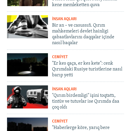
kene memleketten quva
İNSAN AQLARI
Bir an – ve casussıñ. Qırım
mahkemeleri devlet hainligi
qabaatlavlarını daqqalar içinde
nasıl baqalar
CEMİYET
"Er kes qaça, er kes kete": cenk
Qırımdaki Rusiye turistlerine nasıl
barıp yetti
İNSAN AQLARI
"Qırım birdemligi" işini toqtattı,
tintüv ve tutuvlar ise Qırımda daa
çoq oldı
CEMİYET
"Haberlerge köre, yarıq bere