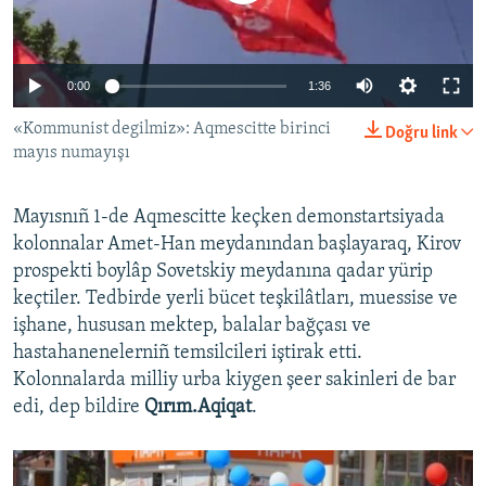
Русский
Українською
0:00
1:36
«Kommunist degilmiz»: Aqmescitte birinci
Doğru link
QOŞULIÑIZ!
mayıs numayışı
Mayısnıñ 1-de Aqmescitte keçken demonstartsiyada
RFE/RS bütün saytları
kolonnalar Amet-Han meydanından başlayaraq, Kirov
prospekti boylâp Sovetskiy meydanına qadar yürip
keçtiler. Tedbirde yerli bücet teşkilâtları, muessise ve
işhane, hususan mektep, balalar bağçası ve
hastahanenelerniñ temsilcileri iştirak etti.
Kolonnalarda milliy urba kiygen şeer sakinleri de bar
edi, dep bildire
Qırım.Aqiqat
.