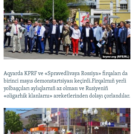
Aqyarda KPRF ve «Spravedlivaya Rossiya» firqaları da
birinci mayıs demonstartsiyası keçirdi.Firqalrnıñ yerli
yolbaşçıları aylıqlarnıñ az olması ve Rusiyeniñ
«oligarhik klanlarnı» areketlerinden dolayı çorlandılar.