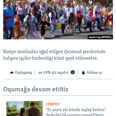
Rusiye tarafından işğal etilgen Qırımnıñ şeerlerinde
halqara işçiler birdemligi künü qayd etilemekte.
Paylaşmaq
VPN-siz oquñız
Follow us
Oqumağa devam etiñiz
CEMİYET
"Er şeyni eki künde taşlap kettim".
Seferberlik qorqusı rusiyelilerni