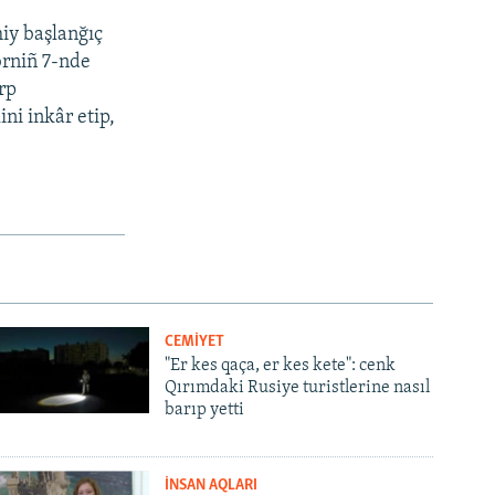
iy başlanğıç
brniñ 7-nde
rp
ini inkâr etip,
CEMİYET
"Er kes qaça, er kes kete": cenk
Qırımdaki Rusiye turistlerine nasıl
barıp yetti
İNSAN AQLARI