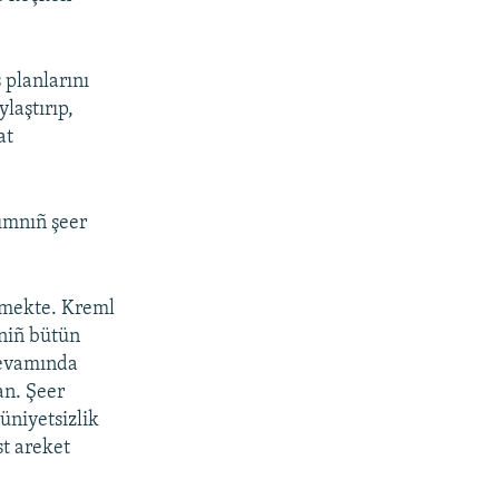
 planlarını
laştırıp,
at
ımnıñ şeer
lmekte. Kreml
rniñ bütün
devamında
an. Şeer
üniyetsizlik
st areket