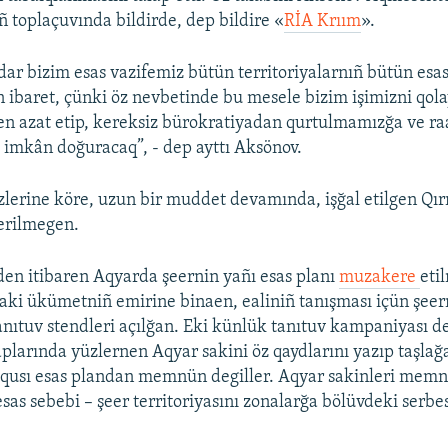
ñ toplaçuvında bildirde, dep bildire «​
RİA Krıım
».
dar bizim esas vazifemiz bütün territoriyalarnıñ bütün esas
 ibaret, çünki öz nevbetinde bu mesele bizim işimizni qolay
en azat etip, kereksiz bürokratiyadan qurtulmamızğa ve ra
imkân doğuracaq”, - dep ayttı Aksönov.
lerine köre, uzun bir muddet devamında, işğal etilgen Qır
kerilmegen.
en itibaren Aqyarda şeernin yañı esas planı
muzakere
eti
daki ükümetniñ emirine binaen, ealiniñ tanışması içün şee
anıtuv stendleri açılğan. Eki künlük tanıtuv kampaniyası 
aplarında yüzlernen Aqyar sakini öz qaydlarını yazıp taşlağ
oqusı esas plandan memnün degiller. Aqyar sakinleri memn
sas sebebi – şeer territoriyasını zonalarğa bölüvdeki serbe