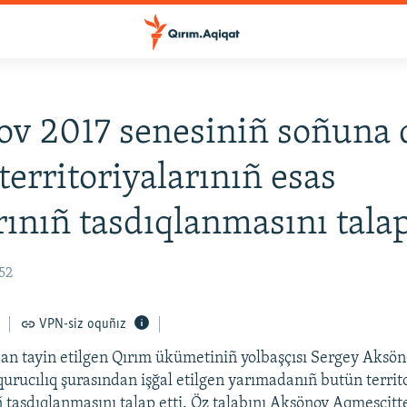
v 2017 senesiniñ soñuna 
territoriyalarınıñ esas
rınıñ tasdıqlanmasını talap
:52
VPN-siz oquñız
an tayin etilgen Qırım ükümetiniñ yolbaşçısı Sergey Aksö
urucılıq şurasından işğal etilgen yarımadanıñ butün territo
ñ tasdıqlanmasını talap etti. Öz talabını Aksönov Aqmescit