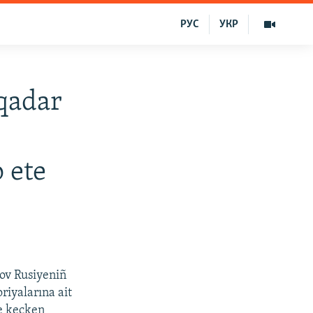
РУС
УКР
qadar
 ete
nov Rusiyeniñ
riyalarına ait
te keçken