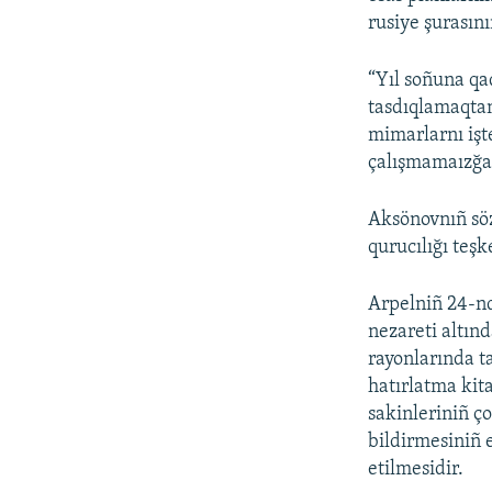
rusiye şurasını
“Yıl soñuna qa
tasdıqlamaqtan
mimarlarnı işt
çalışmamaızğa 
Aksönovnıñ söz
qurucılığı teş
Arpelniñ 24-nd
nezareti altın
rayonlarında t
hatırlatma kit
sakinleriniñ ç
bildirmesiniñ e
etilmesidir.