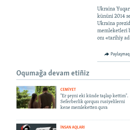
Ukraina Yuqarı
kününi 2014 se
Ukraina prezid
memleketleri bi
onı «tarihiy a
Paylaşmaq
Oqumağa devam etiñiz
CEMİYET
"Er şeyni eki künde taşlap kettim".
Seferberlik qorqusı rusiyelilerni
kene memleketten quva
İNSAN AQLARI