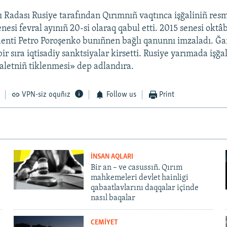
 Radası Rusiye tarafından Qırımnıñ vaqtınca işğaliniñ resm
nesi fevral ayınıñ 20-si olaraq qabul etti. 2015 senesi oktâ
enti Petro Poroşenko bunıñnen bağlı qanunnı imzaladı. Ğa
r sıra iqtisadiy sanktsiyalar kirsetti. Rusiye yarımada işğal
daletniñ tiklenmesi» dep adlandıra.
VPN-siz oquñız
Follow us
Print
İNSAN AQLARI
Bir an – ve casussıñ. Qırım
mahkemeleri devlet hainligi
qabaatlavlarını daqqalar içinde
nasıl baqalar
CEMİYET