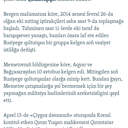
Русский
Bergen malümatına köre, 2014 senesi fevral 26-da
Українською
olğan eki miting iştirakçileri saba saat 9-da toplaşmağa
başladı. Tahminen saat 11-lerde eki taraf da
barışıqsever yanaştı, bazıları özara laf ete ediler.
QOŞULIÑIZ!
Rusiyege qoltutqan bir gruppa kelgen soñ vaziyet
istilâğa deñişti.
RFE/RS bütün saytları
Memetovnıñ bildirgenine köre, Aqyar ve
Bağçasaraydan 10 avtobus kelgen edi. Mitingden soñ
Rusiyege qoltutqanlar olarğa minip kett. Bundan ğayrı,
Memetov çatışmalarğa yol bermemek içün bir şey
yapmağan militsiya hadimleriniñ areketsizligini qayd
etti.
Aprel 13-de «Çiygoz davasınıñ» oturışında Kreml
kontrol etken Qırım Yuqarı mahkemesi Qırımtatar