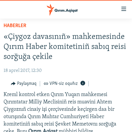
Link
açıqlığı
Esas
HABERLER
mündericege
HABERLER
«Çiygoz davasınıñ» mahkemesinde
qaytmaq
SİYASET
Baş
Qırım Haber komitetiniñ sabıq reisi
İQTİSADİYAT
navigatsiyağa
sorğuğa çekile
qaytmaq
CEMİYET
Qıdıruvğa
18 aprel 2017, 12:30
MEDENİYET
qaytmaq
Paylaşmaq
VPN-siz oquñız
İNSAN AQLARI
Kreml kontrol etken Qırım Yuqarı mahkemesi
VİDEO
Qırımtatar Milliy Meclisiniñ reis muavini Ahtem
SÜRET
Çiygoznıñ cinaiy işi çerçivesinde keçirgen daa bir
BLOGLAR
oturışında Qırım Muhtar Cumhuriyeti Haber
komitetiniñ sabıq reisi Şevket Memetovnı sorğuğa
FİKİR
çeke. Bunı
Qırım.Aqiqat
mühbiri bildire.