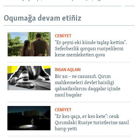
Oqumağa devam etiñiz
CEMİYET
"Er şeyni eki künde taşlap kettim".
Seferberlik qorqusı rusiyelilerni
kene memleketten quva
İNSAN AQLARI
Bir an – ve casussıñ. Qırım
mahkemeleri devlet hainligi
qabaatlavlarını daqqalar içinde
nasıl baqalar
CEMİYET
"Er kes qaça, er kes kete": cenk
Qırımdaki Rusiye turistlerine nasıl
barıp yetti