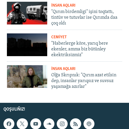
İNSAN AQLARI
"Qırım birdemligi" işini toqtattı,
tintüv ve tutuvlar ise Qırımda daa
çoq oldı
CEMİYET
"Haberlerge köre, yarıq bere
ekenler, amma biz bütünley
ekektriksizmiz"
İNSAN AQLARI
Olğa Skrıpnık: "Qırım azat etilsin
dep, insanlar yarıqsız ve suvsuz
yaşamağa azırlar"
QOŞULIÑIZ!