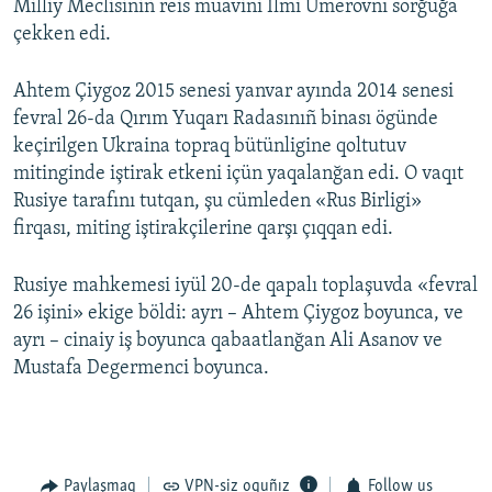
Milliy Meclisiniñ reis muavini İlmi Ümerovnı sorğuğa
çekken edi.
Ahtem Çiygoz 2015 senesi yanvar ayında 2014 senesi
fevral 26-da Qırım Yuqarı Radasınıñ binası ögünde
keçirilgen Ukraina topraq bütünligine qoltutuv
mitinginde iştirak etkeni içün yaqalanğan edi. O vaqıt
Rusiye tarafını tutqan, şu cümleden «Rus Birligi»
firqası, miting iştirakçilerine qarşı çıqqan edi.
Rusiye mahkemesi iyül 20-de qapalı toplaşuvda «fevral
26 işini» ekige böldi: ayrı – Ahtem Çiygoz boyunca, ve
ayrı – cinaiy iş boyunca qabaatlanğan Ali Asanov ve
Mustafa Degermenci boyunca.
Paylaşmaq
VPN-siz oquñız
Follow us