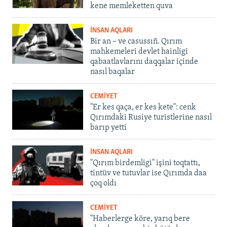
kene memleketten quva
İNSAN AQLARI
Bir an – ve casussıñ. Qırım
mahkemeleri devlet hainligi
qabaatlavlarını daqqalar içinde
nasıl baqalar
CEMİYET
"Er kes qaça, er kes kete": cenk
Qırımdaki Rusiye turistlerine nasıl
barıp yetti
İNSAN AQLARI
"Qırım birdemligi" işini toqtattı,
tintüv ve tutuvlar ise Qırımda daa
çoq oldı
CEMİYET
"Haberlerge köre, yarıq bere