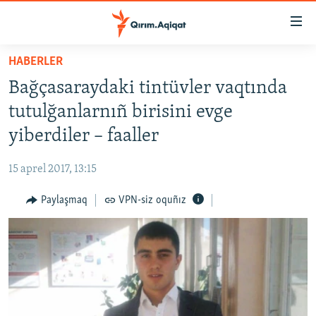
Link
açıqlığı
Esas
HABERLER
mündericege
HABERLER
Bağçasaraydaki tintüvler vaqtında
qaytmaq
SİYASET
Baş
tutulğanlarnıñ birisini evge
İQTİSADİYAT
navigatsiyağa
yiberdiler – faaller
qaytmaq
CEMİYET
Qıdıruvğa
15 aprel 2017, 13:15
MEDENİYET
qaytmaq
Paylaşmaq
VPN-siz oquñız
İNSAN AQLARI
VİDEO
SÜRET
BLOGLAR
FİKİR