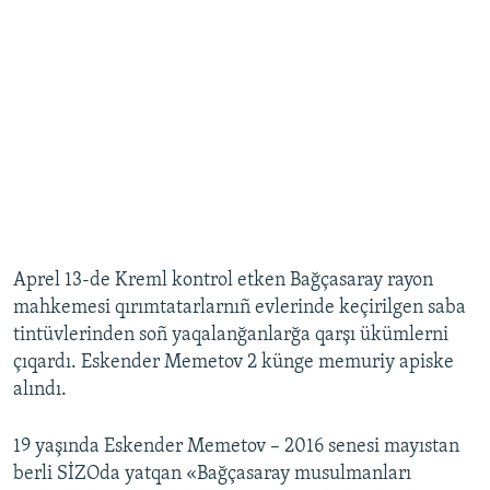
Aprel 13-de Kreml kontrol etken Bağçasaray rayon
mahkemesi qırımtatarlarnıñ evlerinde keçirilgen saba
tintüvlerinden soñ yaqalanğanlarğa qarşı ükümlerni
çıqardı. Eskender Memetov 2 künge memuriy apiske
alındı.
19 yaşında Eskender Memetov – 2016 senesi mayıstan
berli SİZOda yatqan «Bağçasaray musulmanları