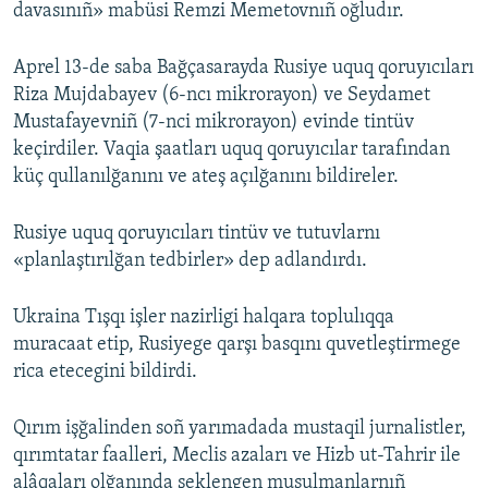
davasınıñ» mabüsi Remzi Memetovnıñ oğludır.
Aprel 13-de saba Bağçasarayda Rusiye uquq qoruyıcıları
Riza Mujdabayev (6-ncı mikrorayon) ve Seydamet
Mustafayevniñ (7-nci mikrorayon) evinde tintüv
keçirdiler. Vaqia şaatları uquq qoruyıcılar tarafından
küç qullanılğanını ve ateş açılğanını bildireler.
Rusiye uquq qoruyıcıları tintüv ve tutuvlarnı
«planlaştırılğan tedbirler» dep adlandırdı.
Ukraina Tışqı işler nazirligi halqara toplulıqqa
muracaat etip, Rusiyege qarşı basqını quvetleştirmege
rica etecegini bildirdi.
Qırım işğalinden soñ yarımadada mustaqil jurnalistler,
qırımtatar faalleri, Meclis azaları ve Hizb ut-Tahrir ile
alâqaları olğanında şeklengen musulmanlarnıñ