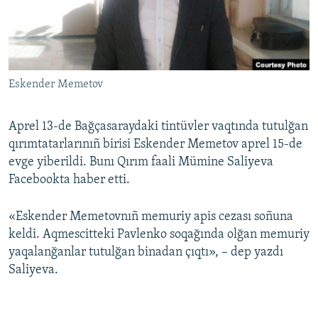
Русский
Українською
Eskender Memetov
QOŞULIÑIZ!
Aprel 13-de Bağçasaraydaki tintüvler vaqtında tutulğan
qırımtatarlarınıñ birisi Eskender Memetov aprel 15-de
RFE/RS bütün saytları
evge yiberildi. Bunı Qırım faali Mümine Saliyeva
Facebookta haber etti.
«Eskender Memetovnıñ memuriy apis cezası soñuna
keldi. Aqmescitteki Pavlenko soqağında olğan memuriy
yaqalanğanlar tutulğan binadan çıqtı», – dep yazdı
Saliyeva.