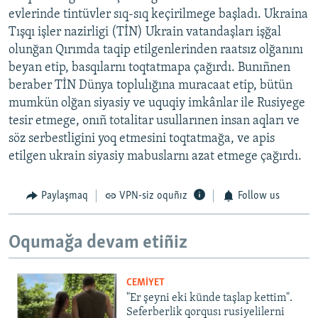
evlerinde tintüvler sıq-sıq keçirilmege başladı. Ukraina
Tışqı işler nazirligi (TİN) Ukrain vatandaşları işğal
olunğan Qırımda taqip etilgenlerinden raatsız olğanını
beyan etip, basqılarnı toqtatmapa çağırdı. Bunıñnen
beraber TİN Dünya toplulığına muracaat etip, bütün
mumkün olğan siyasiy ve uquqiy imkânlar ile Rusiyege
tesir etmege, onıñ totalitar usullarınen insan aqları ve
söz serbestligini yoq etmesini toqtatmağa, ve apis
etilgen ukrain siyasiy mabuslarnı azat etmege çağırdı.
Paylaşmaq
VPN-siz oquñız
Follow us
Oqumağa devam etiñiz
CEMİYET
"Er şeyni eki künde taşlap kettim".
Seferberlik qorqusı rusiyelilerni