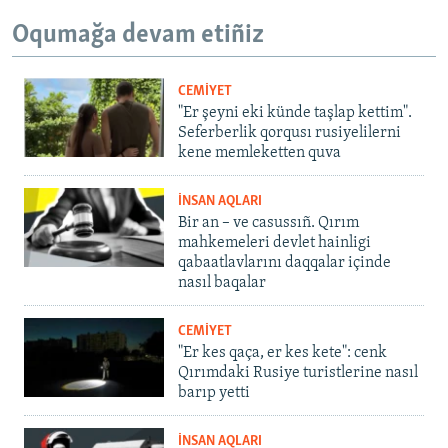
Oqumağa devam etiñiz
CEMİYET
"Er şeyni eki künde taşlap kettim".
Seferberlik qorqusı rusiyelilerni
kene memleketten quva
İNSAN AQLARI
Bir an – ve casussıñ. Qırım
mahkemeleri devlet hainligi
qabaatlavlarını daqqalar içinde
nasıl baqalar
CEMİYET
"Er kes qaça, er kes kete": cenk
Qırımdaki Rusiye turistlerine nasıl
barıp yetti
İNSAN AQLARI