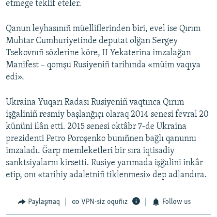
etmege teklif eteler.
Qanun leyhasınıñ müelliflerinden biri, evel ise Qırım
Muhtar Cumhuriyetinde deputat olğan Sergey
Tsekovnıñ sözlerine köre, II Yekaterina imzalağan
Manifest – qomşu Rusiyeniñ tarihında «müim vaqıya
edi».
Ukraina Yuqarı Radası Rusiyeniñ vaqtınca Qırım
işğaliniñ resmiy başlanğıçı olaraq 2014 senesi fevral 20
kününi ilân etti. 2015 senesi oktâbr 7-de Ukraina
prezidenti Petro Poroşenko bunıñnen bağlı qanunnı
imzaladı. Ğarp memleketleri bir sıra iqtisadiy
sanktsiyalarnı kirsetti. Rusiye yarımada işğalini inkâr
etip, onı «tarihiy adaletniñ tiklenmesi» dep adlandıra.
Paylaşmaq
VPN-siz oquñız
Follow us