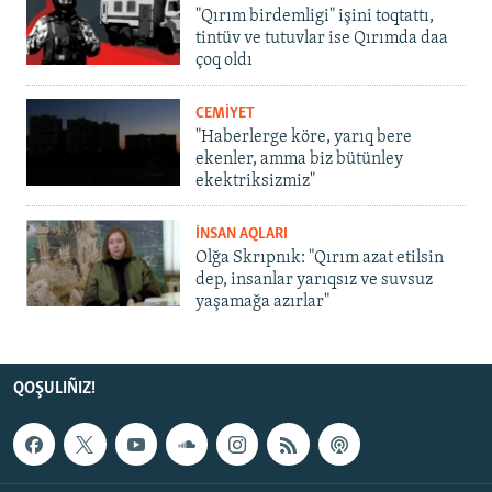
"Qırım birdemligi" işini toqtattı,
tintüv ve tutuvlar ise Qırımda daa
çoq oldı
CEMİYET
"Haberlerge köre, yarıq bere
ekenler, amma biz bütünley
ekektriksizmiz"
İNSAN AQLARI
Olğa Skrıpnık: "Qırım azat etilsin
dep, insanlar yarıqsız ve suvsuz
yaşamağa azırlar"
QOŞULIÑIZ!