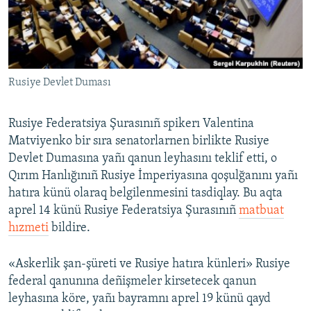
Русский
Українською
Rusiye Devlet Duması
QOŞULIÑIZ!
Rusiye Federatsiya Şurasınıñ spikerı Valentina
Matviyenko bir sıra senatorlarnen birlikte Rusiye
RFE/RS bütün saytları
Devlet Dumasına yañı qanun leyhasını teklif etti, o
Qırım Hanlığınıñ Rusiye İmperiyasına qoşulğanını yañı
hatıra künü olaraq belgilenmesini tasdiqlay. Bu aqta
aprel 14 künü Rusiye Federatsiya Şurasınıñ
matbuat
hızmeti
bildire.
«Askerlik şan-şüreti ve Rusiye hatıra künleri» Rusiye
federal qanunına deñişmeler kirsetecek qanun
leyhasına köre, yañı bayramnı aprel 19 künü qayd