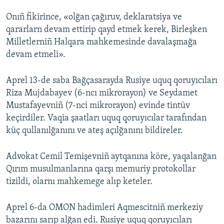
Onıñ fikirince, «olğan çağıruv, deklaratsiya ve
qararlarn devam ettirip qayd etmek kerek, Birleşken
Milletlerniñ Halqara mahkemesinde davalaşmağa
devam etmeli».
Aprel 13-de saba Bağçasarayda Rusiye uquq qoruyıcıları
Riza Mujdabayev (6-ncı mikrorayon) ve Seydamet
Mustafayevniñ (7-nci mikrorayon) evinde tintüv
keçirdiler. Vaqia şaatları uquq qoruyıcılar tarafından
küç qullanılğanını ve ateş açılğanını bildireler.
Advokat Cemil Temişevniñ aytqanına köre, yaqalanğan
Qırım musulmanlarına qarşı memuriy protokollar
tizildi, olarnı mahkemege alıp keteler.
Aprel 6-da OMON hadimleri Aqmescitniñ merkeziy
bazarını sarıp alğan edi. Rusiye uquq qoruyıcıları