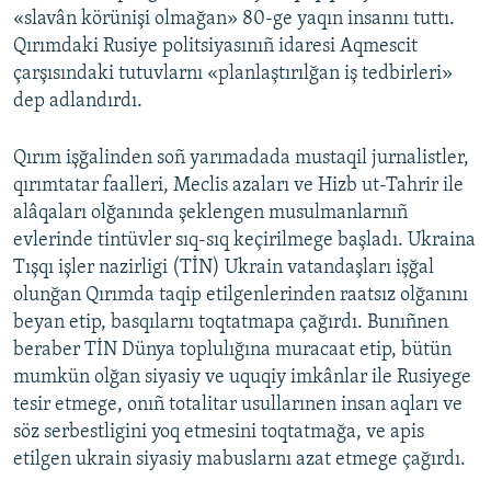
«slavân körünişi olmağan» 80-ge yaqın insannı tuttı.
Qırımdaki Rusiye politsiyasınıñ idaresi Aqmescit
çarşısındaki tutuvlarnı «planlaştırılğan iş tedbirleri»
dep adlandırdı.
Qırım işğalinden soñ yarımadada mustaqil jurnalistler,
qırımtatar faalleri, Meclis azaları ve Hizb ut-Tahrir ile
alâqaları olğanında şeklengen musulmanlarnıñ
evlerinde tintüvler sıq-sıq keçirilmege başladı. Ukraina
Tışqı işler nazirligi (TİN) Ukrain vatandaşları işğal
olunğan Qırımda taqip etilgenlerinden raatsız olğanını
beyan etip, basqılarnı toqtatmapa çağırdı. Bunıñnen
beraber TİN Dünya toplulığına muracaat etip, bütün
mumkün olğan siyasiy ve uquqiy imkânlar ile Rusiyege
tesir etmege, onıñ totalitar usullarınen insan aqları ve
söz serbestligini yoq etmesini toqtatmağa, ve apis
etilgen ukrain siyasiy mabuslarnı azat etmege çağırdı.