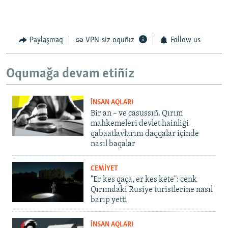
Paylaşmaq
VPN-siz oquñız
Follow us
Oqumağa devam etiñiz
İNSAN AQLARI
Bir an – ve casussıñ. Qırım
mahkemeleri devlet hainligi
qabaatlavlarını daqqalar içinde
nasıl baqalar
CEMİYET
"Er kes qaça, er kes kete": cenk
Qırımdaki Rusiye turistlerine nasıl
barıp yetti
İNSAN AQLARI