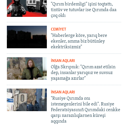
"Qırım birdemligi" işini toqtattı,
tintüv ve tutuvlar ise Qırımda daa
çoq oldı
CEMİYET
"Haberlerge köre, yarıq bere
ekenler, amma biz bütünley
ekektriksizmiz"
İNSAN AQLARI
Olğa Skrıpnık: "Qırım azat etilsin
dep, insanlar yarıqsız ve suvsuz
yaşamağa azırlar"
İNSAN AQLARI
"Rusiye Qırımda onı
istemegenlerini bile edi". Rusiye
Federatsiyasınıñ Qırımdaki cenkke
qarşı narazılıqlarnen küreşi
aqqında