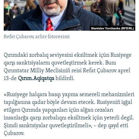
Русский
Українською
Refat Çubarov, arhiv fotoresimi
QOŞULIÑIZ!
Qırımdaki zorbalıq seviyesini eksiltmek içün Rusiyege
qarşı sanktsiyalarnı quvetleştirmek kerek. Bunı
RFE/RS bütün saytları
Qırımtatar Milliy Meclisiniñ reisi Refat Çubarov aprel
13-de
Qırım.Aqiqatqa
bildirdi.
«Rusiyege halqara basqı yapma semereli mehanizmleri
tapılğanına qadar böyle devam etecek. Rusiyeniñ işğal
etilgen Qırımda yapqanları içün alğan cezaları
insanlarğa qarşı zorbalıqnı eksiltmek içün yeterli degil.
Şimdi sanktsiyalar quvetleştirilmeli», – dep qayd etti
Çubarov.