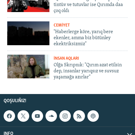
tintüv ve tutuvlar ise Qırımda daa
çoq oldı
CEMİYET
"Haberlerge köre, yarıq bere
ekenler, amma biz bütünley
ekektriksizmiz"
İNSAN AQLARI
Olğa Skrıpnık: "Qırım azat etilsin
dep, insanlar yarıqsız ve suvsuz
yaşamağa azırlar"
QOŞULIÑIZ!
INFO