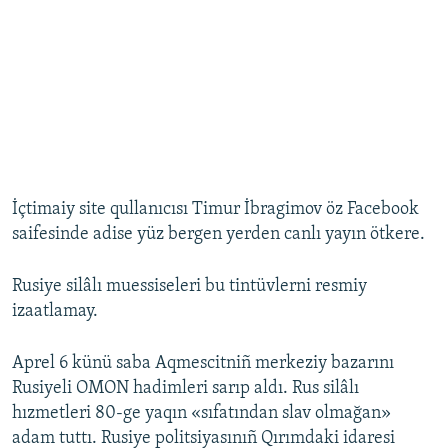
İçtimaiy site qullanıcısı Timur İbragimov öz Facebook
saifesinde adise yüz bergen yerden canlı yayın ötkere.
Rusiye silâlı muessiseleri bu tintüvlerni resmiy
izaatlamay.
Aprel 6 künü saba Aqmescitniñ merkeziy bazarını
Rusiyeli OMON hadimleri sarıp aldı. Rus silâlı
hızmetleri 80-ge yaqın «sıfatından slav olmağan»
adam tuttı. Rusiye politsiyasınıñ Qırımdaki idaresi