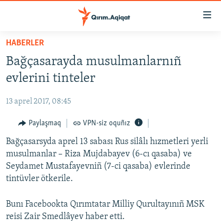
Link
açıqlığı
Esas
HABERLER
mündericege
HABERLER
Bağçasarayda musulmanlarnıñ
qaytmaq
SİYASET
Baş
evlerini tinteler
İQTİSADİYAT
navigatsiyağa
qaytmaq
13 aprel 2017, 08:45
CEMİYET
Qıdıruvğa
MEDENİYET
Paylaşmaq
VPN-siz oquñız
qaytmaq
İNSAN AQLARI
Bağçasarsyda aprel 13 sabası Rus silâlı hızmetleri yerli
musulmanlar – Riza Mujdabayev (6-cı qasaba) ve
VİDEO
Seydamet Mustafayevniñ (7-ci qasaba) evlerinde
SÜRET
tintüvler ötkerile.
BLOGLAR
Bunı Facebookta Qırımtatar Milliy Qurultayınıñ MSK
FİKİR
reisi Zair Smedlâyev haber etti.