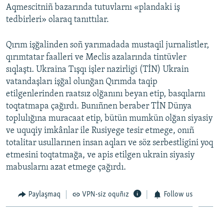
Aqmescitniñ bazarında tutuvlarnı «plandaki iş
tedbirleri» olaraq tanıttılar.
Qırım işğalinden soñ yarımadada mustaqil jurnalistler,
qırımtatar faalleri ve Meclis azalarında tintüvler
sıqlaştı. Ukraina Tışqı işler nazirligi (TİN) Ukrain
vatandaşları işğal olunğan Qırımda taqip
etilgenlerinden raatsız olğanını beyan etip, basqılarnı
toqtatmapa çağırdı. Bunıñnen beraber TİN Dünya
toplulığına muracaat etip, bütün mumkün olğan siyasiy
ve uquqiy imkânlar ile Rusiyege tesir etmege, onıñ
totalitar usullarınen insan aqları ve söz serbestligini yoq
etmesini toqtatmağa, ve apis etilgen ukrain siyasiy
mabuslarnı azat etmege çağırdı.
Paylaşmaq
VPN-siz oquñız
Follow us