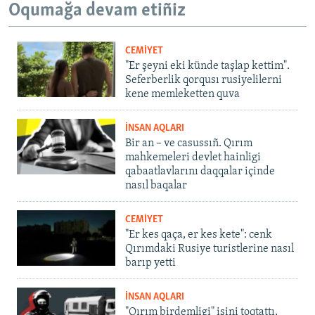
Oqumağa devam etiñiz
CEMİYET
"Er şeyni eki künde taşlap kettim".
Seferberlik qorqusı rusiyelilerni
kene memleketten quva
İNSAN AQLARI
Bir an – ve casussıñ. Qırım
mahkemeleri devlet hainligi
qabaatlavlarını daqqalar içinde
nasıl baqalar
CEMİYET
"Er kes qaça, er kes kete": cenk
Qırımdaki Rusiye turistlerine nasıl
barıp yetti
İNSAN AQLARI
"Qırım birdemligi" işini toqtattı,