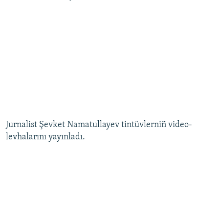
Русский
Українською
QOŞULIÑIZ!
RFE/RS bütün saytları
Jurnalist Şevket Namatullayev tintüvlerniñ video-
levhalarını yayınladı.