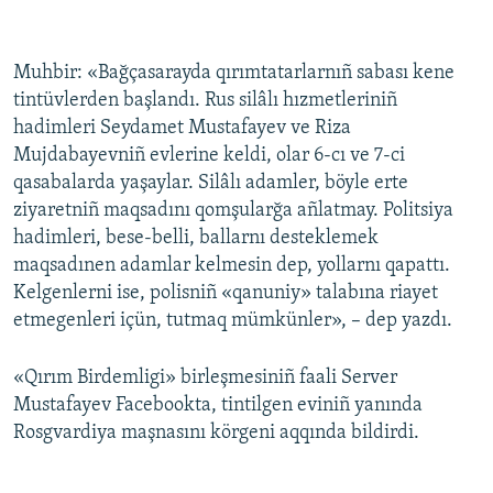
Muhbir: «Bağçasarayda qırımtatarlarnıñ sabası kene
tintüvlerden başlandı. Rus silâlı hızmetleriniñ
hadimleri Seydamet Mustafayev ve Riza
Mujdabayevniñ evlerine keldi, olar 6-cı ve 7-ci
qasabalarda yaşaylar. Silâlı adamler, böyle erte
ziyaretniñ maqsadını qomşularğa añlatmay. Politsiya
hadimleri, bese-belli, ballarnı desteklemek
maqsadınen adamlar kelmesin dep, yollarnı qapattı.
Kelgenlerni ise, polisniñ «qanuniy» talabına riayet
etmegenleri içün, tutmaq mümkünler», – dep yazdı.
«Qırım Birdemligi» birleşmesiniñ faali Server
Mustafayev Facebookta, tintilgen eviniñ yanında
Rosgvardiya maşnasını körgeni aqqında bildirdi.