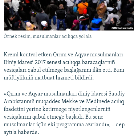
Русский
Українською
Örnek resim, musulmanlar acılıqqa yol ala
QOŞULIÑIZ!
Kreml kontrol etken Qırım ve Aqyar musulmanları
Diniy idaresi 2017 senesi acılıqqa baracaqlarnıñ
RFE/RS bütün saytları
vesiqaları qabul etilmege başlağanını ilân etti. Bunı
müftiylikniñ matbuat hızmeti bildirdi.
«Qırım ve Aqyar musulmanları diniy idaresi Saudiy
Arabistannıñ muqaddes Mekke ve Medinede acılıq
ibadetini yerine ketirmege niyetlengenlerniñ
vesiqalarını qabul etmege başladı. Bu sene
musulmanlar içün eki programma azırlandı», – dep
aytıla haberde.