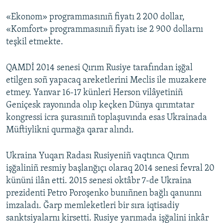
«Ekonom» programmasınıñ fiyatı 2 200 dollar,
«Komfort» programmasınıñ fiyatı ise 2 900 dollarnı
teşkil etmekte.
QAMDİ 2014 senesi Qırım Rusiye tarafından işğal
etilgen soñ yapacaq areketlerini Meclis ile muzakere
etmey. Yanvar 16-17 künleri Herson vilâyetiniñ
Geniçesk rayonında olıp keçken Dünya qırımtatar
kongressi icra şurasınıñ toplaşuvında esas Ukrainada
Müftiylikni qurmağa qarar alındı.
Ukraina Yuqarı Radası Rusiyeniñ vaqtınca Qırım
işğaliniñ resmiy başlanğıçı olaraq 2014 senesi fevral 20
kününi ilân etti. 2015 senesi oktâbr 7-de Ukraina
prezidenti Petro Poroşenko bunıñnen bağlı qanunnı
imzaladı. Ğarp memleketleri bir sıra iqtisadiy
sanktsiyalarnı kirsetti. Rusiye yarımada işğalini inkâr