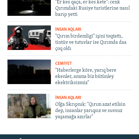
"Er kes qaça, er kes kete": cenk
Qırımdaki Rusiye turistlerine nasıl
barıp yetti
İNSAN AQLARI
"Qırım birdemligi" işini toqtattı,
tintüv ve tutuvlar ise Qırımda daa
çoq oldı
CEMİYET
"Haberlerge köre, yarıq bere
ekenler, amma biz bütünley
ekektriksizmiz"
İNSAN AQLARI
Olğa Skrıpnık: "Qırım azat etilsin
dep, insanlar yarıqsız ve suvsuz
yaşamağa azırlar"