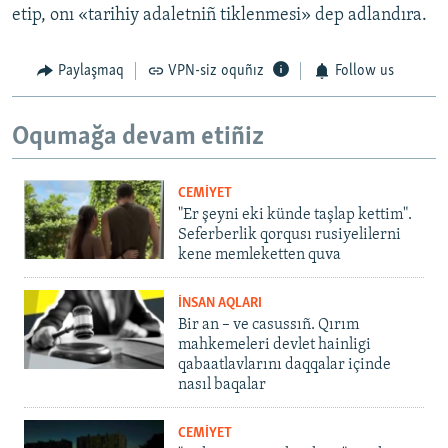
etip, onı «tarihiy adaletniñ tiklenmesi» dep adlandıra.
Paylaşmaq
VPN-siz oquñız
Follow us
Oqumağa devam etiñiz
CEMİYET
"Er şeyni eki künde taşlap kettim".
Seferberlik qorqusı rusiyelilerni
kene memleketten quva
İNSAN AQLARI
Bir an – ve casussıñ. Qırım
mahkemeleri devlet hainligi
qabaatlavlarını daqqalar içinde
nasıl baqalar
CEMİYET