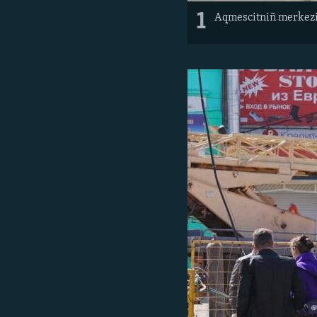
1
Aqmescitniñ merkeziy