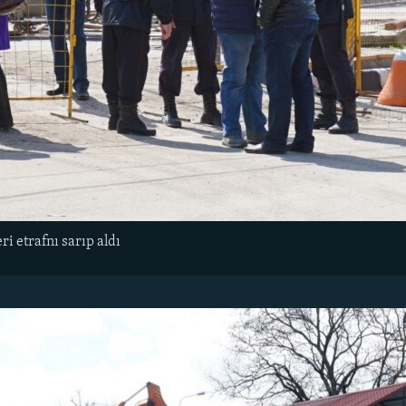
i etrafnı sarıp aldı