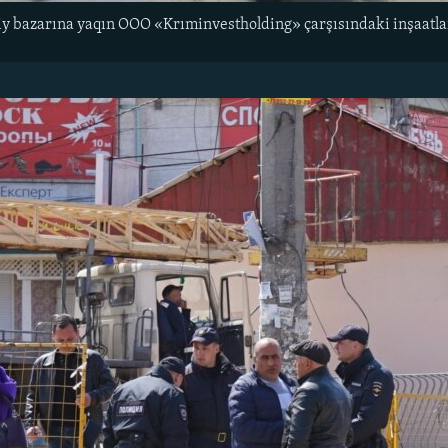
 bazarına yaqın OOO «Krıminvestholding» çarşısındaki inşaatlarnı