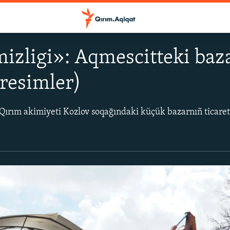
izligi»: Aqmescitteki baza
oresimler)