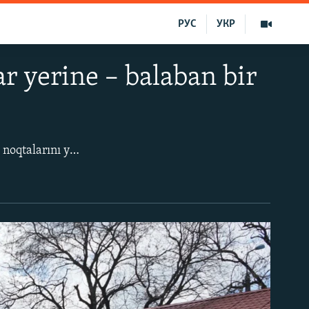
РУС
УКР
r yerine – balaban bir
Aprel 11-de Aqmescitte Qırım akimiyeti Kozlov soqağındaki küçük bazarnıñ ticaret noqtalarını yıqmağa başladı. Anda Rusiye OMON uquq qoruyıcıları tolu avtobus nevbetçilik yapqan edi. Bazar yerinde turaq ve abadanlaştırılğan bir alan olacaq. Rusiye kontrol etken Aqmescit yolbaşçısı Gennadiy Baharevniñ aytqanına köre, bu işlerge 12 mln ruble sarf etilecektir.