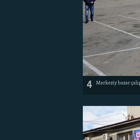
4
Merkeziy bazar çalı