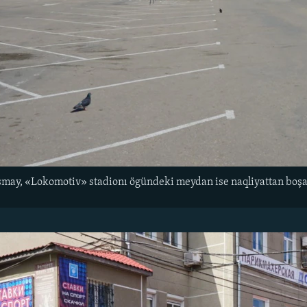
şmay, «Lokomotiv» stadionı ögündeki meydan ise naqliyattan boşa