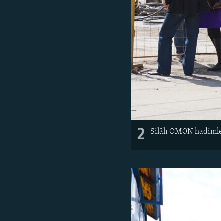
2
Silâlı OMON hadimler