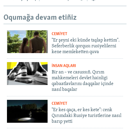
Oqumağa devam etiñiz
CEMİYET
"Er şeyni eki künde taşlap kettim".
Seferberlik qorqusı rusiyelilerni
kene memleketten quva
İNSAN AQLARI
Bir an – ve casussıñ. Qırım
mahkemeleri devlet hainligi
qabaatlavlarını daqqalar içinde
nasıl baqalar
CEMİYET
"Er kes qaça, er kes kete": cenk
Qırımdaki Rusiye turistlerine nasıl
barıp yetti