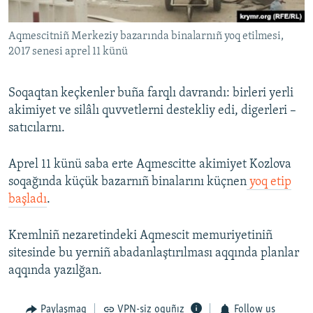
Aqmescitniñ Merkeziy bazarında binalarnıñ yoq etilmesi,
2017 senesi aprel 11 künü
Soqaqtan keçkenler buña farqlı davrandı: birleri yerli
akimiyet ve silâlı quvvetlerni destekliy edi, digerleri –
satıcılarnı.
Aprel 11 künü saba erte Aqmescitte akimiyet Kozlova
soqağında küçük bazarnıñ binalarını küçnen
yoq etip
başladı
.
Kremlniñ nezaretindeki Aqmescit memuriyetiniñ
sitesinde bu yerniñ abadanlaştırılması aqqında planlar
aqqında yazılğan.
Paylaşmaq
VPN-siz oquñız
Follow us