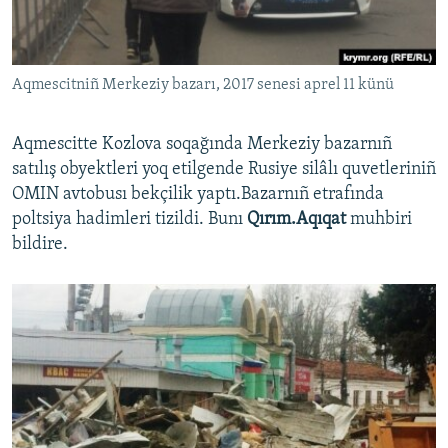
Русский
Українською
Aqmescitniñ Merkeziy bazarı, 2017 senesi aprel 11 künü
QOŞULIÑIZ!
Aqmescitte Kozlova soqağında Merkeziy bazarnıñ
satılış obyektleri yoq etilgende Rusiye silâlı quvetleriniñ
OMIN avtobusı bekçilik yaptı.Bazarnıñ etrafında
RFE/RS bütün saytları
poltsiya hadimleri tizildi. Bunı
Qırım.Aqıqat
muhbiri
bildire.