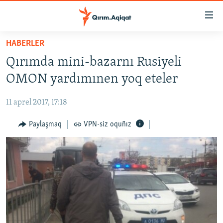
Link
açıqlığı
Esas
HABERLER
mündericege
HABERLER
Qırımda mini-bazarnı Rusiyeli
qaytmaq
SİYASET
Baş
OMON yardımınen yoq eteler
İQTİSADİYAT
navigatsiyağa
qaytmaq
11 aprel 2017, 17:18
CEMİYET
Qıdıruvğa
MEDENİYET
Paylaşmaq
VPN-siz oquñız
qaytmaq
İNSAN AQLARI
VİDEO
SÜRET
BLOGLAR
FİKİR