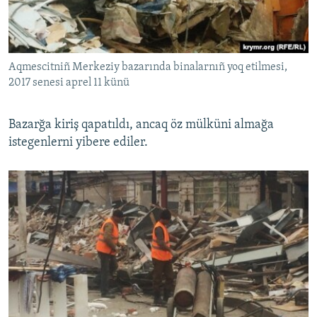
Aqmescitniñ Merkeziy bazarında binalarnıñ yoq etilmesi,
2017 senesi aprel 11 künü
Bazarğa kiriş qapatıldı, ancaq öz mülküni almağa
istegenlerni yibere ediler.