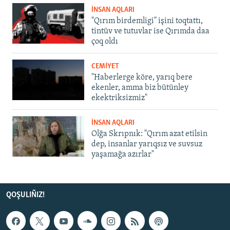
İNSAN AQLARI
"Qırım birdemligi" işini toqtattı,
tintüv ve tutuvlar ise Qırımda daa
çoq oldı
CEMİYET
"Haberlerge köre, yarıq bere
ekenler, amma biz bütünley
ekektriksizmiz"
İNSAN AQLARI
Olğa Skrıpnık: "Qırım azat etilsin
dep, insanlar yarıqsız ve suvsuz
yaşamağa azırlar"
QOŞULIÑIZ!