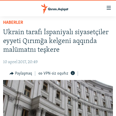
Link
açıqlığı
Esas
HABERLER
mündericege
HABERLER
Ukrain tarafı İspaniyalı siyasetçiler
qaytmaq
SİYASET
Baş
eyyeti Qırımğa kelgeni aqqında
İQTİSADİYAT
navigatsiyağa
malümatnı teşkere
qaytmaq
CEMİYET
Qıdıruvğa
10 aprel 2017, 20:49
MEDENİYET
qaytmaq
Paylaşmaq
VPN-siz oquñız
İNSAN AQLARI
VİDEO
SÜRET
BLOGLAR
FİKİR