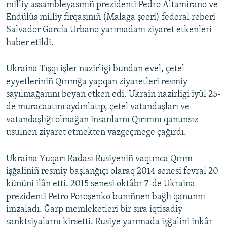
milliy assambleyasınıñ prezidenti Pedro Altamirano ve
Endülüs milliy fırqasınıñ (Malaga şeeri) federal reberi
Salvador García Urbano yarımadanı ziyaret etkenleri
haber etildi.
Ukraina Tışqı işler nazirligi bundan evel, çetel
eyyetleriniñ Qırımğa yapqan ziyaretleri resmiy
sayılmağanını beyan etken edi. Ukrain nazirligi iyül 25-
de muracaatını aydınlatıp, çetel vatandaşları ve
vatandaşlığı olmağan insanlarnı Qırımnı qanunsız
usulnen ziyaret etmekten vazgeçmege çağırdı.
Ukraina Yuqarı Radası Rusiyeniñ vaqtınca Qırım
işğaliniñ resmiy başlanğıçı olaraq 2014 senesi fevral 20
kününi ilân etti. 2015 senesi oktâbr 7-de Ukraina
prezidenti Petro Poroşenko bunıñnen bağlı qanunnı
imzaladı. Ğarp memleketleri bir sıra iqtisadiy
sanktsiyalarnı kirsetti. Rusiye yarımada işğalini inkâr