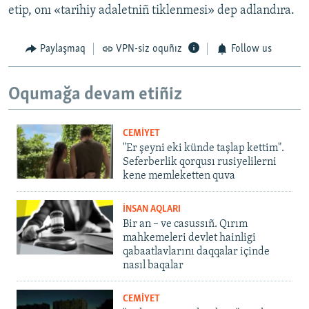
etip, onı «tarihiy adaletniñ tiklenmesi» dep adlandıra.
Paylaşmaq
VPN-siz oquñız
Follow us
Oqumağa devam etiñiz
CEMİYET
"Er şeyni eki künde taşlap kettim".
Seferberlik qorqusı rusiyelilerni
kene memleketten quva
İNSAN AQLARI
Bir an – ve casussıñ. Qırım
mahkemeleri devlet hainligi
qabaatlavlarını daqqalar içinde
nasıl baqalar
CEMİYET