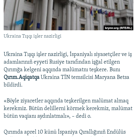
Русский
Українською
Ukraina Tışqı işler nazirligi
QOŞULIÑIZ!
Ukraina Tışqı işler nazirligi, İspaniyalı siyasetçiler ve iş
adamlarınıñ eyyeti Rusiye tarafından işğal etilgen
RFE/RS bütün saytları
Qırımğa kelgeni aqqında malümatnı teşkere. Bunı
Qırım.Aqiqatqa
Ukraina TİN temsilcisi Maryana Betsa
bildirdi.
«Böyle ziyaretler aqqında teşkerilgen malümat almaq
kerekmiz. Bütün delillerni körmek kerekmiz, malümat
bütün vaqianı aydınlatmalı», – dedi o.
Qırımda aprel 10 künü İspaniya Qırallığınıñ Endülüs