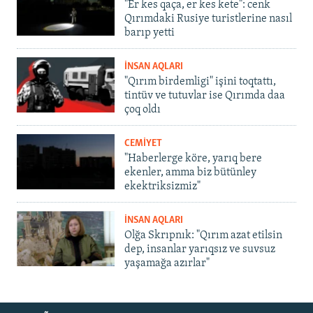
"Er kes qaça, er kes kete": cenk
Qırımdaki Rusiye turistlerine nasıl
barıp yetti
İNSAN AQLARI
"Qırım birdemligi" işini toqtattı,
tintüv ve tutuvlar ise Qırımda daa
çoq oldı
CEMİYET
"Haberlerge köre, yarıq bere
ekenler, amma biz bütünley
ekektriksizmiz"
İNSAN AQLARI
Olğa Skrıpnık: "Qırım azat etilsin
dep, insanlar yarıqsız ve suvsuz
yaşamağa azırlar"