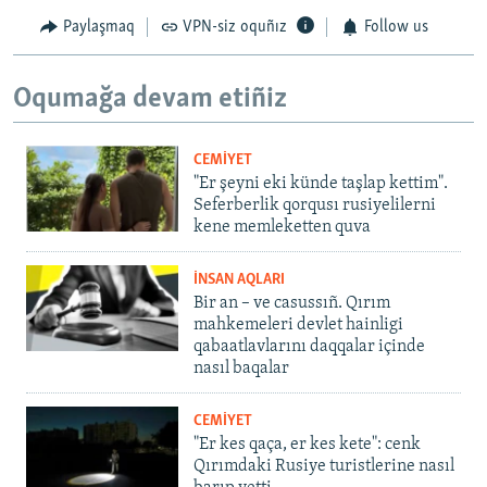
Paylaşmaq
VPN-siz oquñız
Follow us
Oqumağa devam etiñiz
CEMİYET
"Er şeyni eki künde taşlap kettim".
Seferberlik qorqusı rusiyelilerni
kene memleketten quva
İNSAN AQLARI
Bir an – ve casussıñ. Qırım
mahkemeleri devlet hainligi
qabaatlavlarını daqqalar içinde
nasıl baqalar
CEMİYET
"Er kes qaça, er kes kete": cenk
Qırımdaki Rusiye turistlerine nasıl