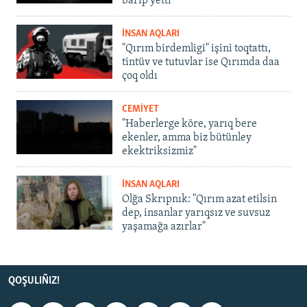
barıp yetti
İNSAN AQLARI
"Qırım birdemligi" işini toqtattı,
tintüv ve tutuvlar ise Qırımda daa
çoq oldı
CEMİYET
"Haberlerge köre, yarıq bere
ekenler, amma biz bütünley
ekektriksizmiz"
İNSAN AQLARI
Olğa Skrıpnık: "Qırım azat etilsin
dep, insanlar yarıqsız ve suvsuz
yaşamağa azırlar"
QOŞULIÑIZ!