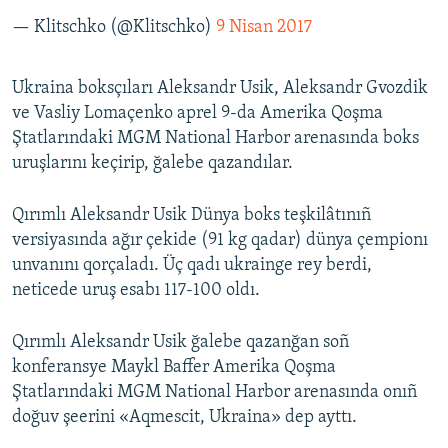
— Klitschko (@Klitschko)
9 Nisan 2017
Ukraina boksçıları Aleksandr Usik, Aleksandr Gvozdik
ve Vasliy Lomaçenko aprel 9-da Amerika Qoşma
Ştatlarındaki MGM National Harbor arenasında boks
uruşlarını keçirip, ğalebe qazandılar.
Qırımlı Aleksandr Usik Dünya boks teşkilâtınıñ
versiyasında ağır çekide (91 kg qadar) dünya çempionı
unvanını qorçaladı. Üç qadı ukrainge rey berdi,
neticede uruş esabı 117-100 oldı.
Qırımlı Aleksandr Usik ğalebe qazanğan soñ
konferansye Maykl Baffer Amerika Qoşma
Ştatlarındaki MGM National Harbor arenasında onıñ
doğuv şeerini «Aqmescit, Ukraina» dep ayttı.