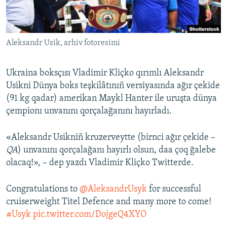
Русский
Українською
Aleksandr Usik, arhiv fotoresimi
QOŞULIÑIZ!
Ukraina boksçısı Vladimir Kliçko qırımlı Aleksandr
Usikni Dünya boks teşkilâtınıñ versiyasında ağır çekide
(91 kg qadar) amerikan Maykl Hanter ile uruşta dünya
RFE/RS bütün saytları
çempionı unvanını qorçalağanını hayırladı.
«Aleksandr Usikniñ kruzerveytte (birnci ağır çekide –
QA
) unvanını qorçalağanı hayırlı olsun, daa çoq ğalebe
olacaq!», – dep yazdı Vladimir Kliçko Twitterde.
Congratulations to
@AleksandrUsyk
for successful
cruiserweight Titel Defence and many more to come!
#Usyk
pic.twitter.com/DojgeQ4XYO