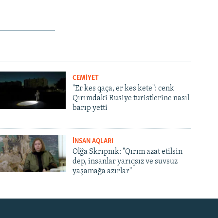
CEMİYET
"Er kes qaça, er kes kete": cenk
Qırımdaki Rusiye turistlerine nasıl
barıp yetti
İNSAN AQLARI
Olğa Skrıpnık: "Qırım azat etilsin
dep, insanlar yarıqsız ve suvsuz
yaşamağa azırlar"