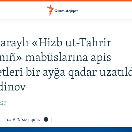
araylı «Hizb ut-Tahrir
nıñ» mabüslarına apis
leri bir ayğa qadar uzatıld
dinov
9:20
VPN-siz oquñız