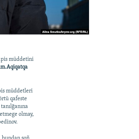
apis müddetini
ım.Aqiqatqa
pis müddetleri
örtü qafeste
 tanılğanına
t etmege olmay,
bedinov.
, bundan soñ