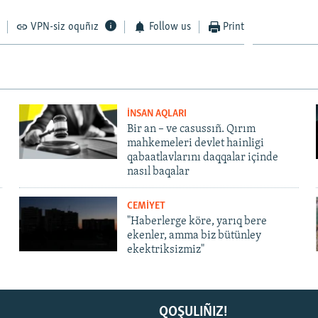
VPN-siz oquñız
Follow us
Print
İNSAN AQLARI
Bir an – ve casussıñ. Qırım
mahkemeleri devlet hainligi
qabaatlavlarını daqqalar içinde
nasıl baqalar
CEMİYET
"Haberlerge köre, yarıq bere
ekenler, amma biz bütünley
ekektriksizmiz"
QOŞULIÑIZ!