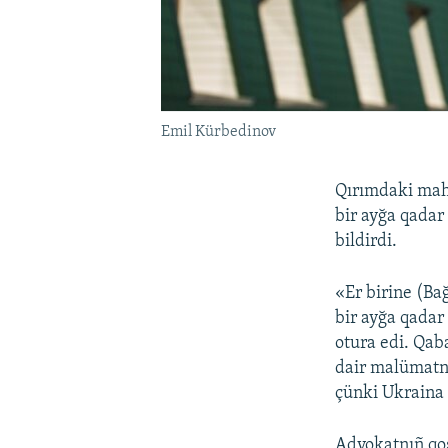
Emil Kürbedinov
Qırımdaki mah
bir ayğa qadar
bildirdi.
«Er birine (Ba
bir ayğa qadar
otura edi. Qab
dair malümatnı
çünki Ukraina 
Advokatnıñ qoş