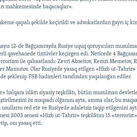
arı mahkemesinde baqacaqlar».
eme qapalı şekilde keçirildi ve advokatlardan ğayrı iç kim
ayıs 12-de Bağçasarayda Rusiye uquq qoruyıcıları musulma
erli qavehanede tintüvler keçirgen edi. Neticede 4 Bağçasa
errorizm ile qabaatlandı: Zevri Abseitov, Remzi Memetov, 
ver Mamutov. Olar Rusiyede yasaq etilgen «Hizb ut-Tahrir» 
nde şeklenip FSB hadimleri tarafından yaqalanğan ediler.
r» halqara islâm siyasiy teşkilâtı, bütün musulman devletl
leştirilmesini öz maqsadı olğanını ayta, amma olar, bu maqs
k usullarnı red ete ve Rusiyede adaletsiz taqip etilgenini ay
si 2003 senesi «Hizb ut-Tahrir» teşkilâtını 15 «terrorist
tip, onı yasaq etti.