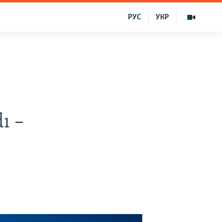
РУС
УКР
ı –