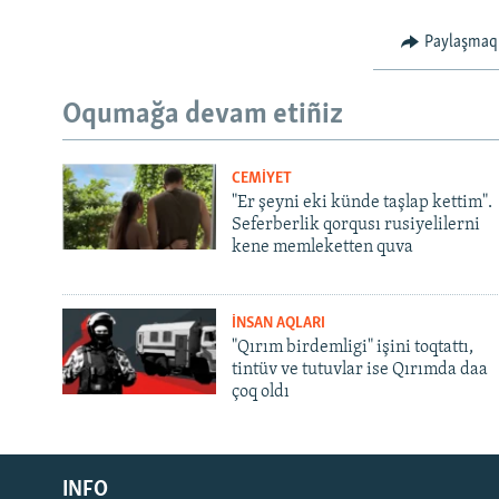
Paylaşmaq
Oqumağa devam etiñiz
CEMİYET
"Er şeyni eki künde taşlap kettim".
Seferberlik qorqusı rusiyelilerni
kene memleketten quva
İNSAN AQLARI
"Qırım birdemligi" işini toqtattı,
tintüv ve tutuvlar ise Qırımda daa
çoq oldı
Русский
INFO
Українською