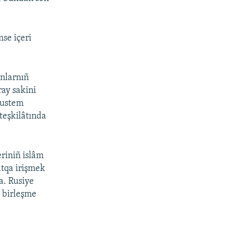
se içeri
nlarnıñ
ray sakini
Rustem
teşkilâtında
eriniñ islâm
atqa irişmek
ta. Rusiye
» birleşme