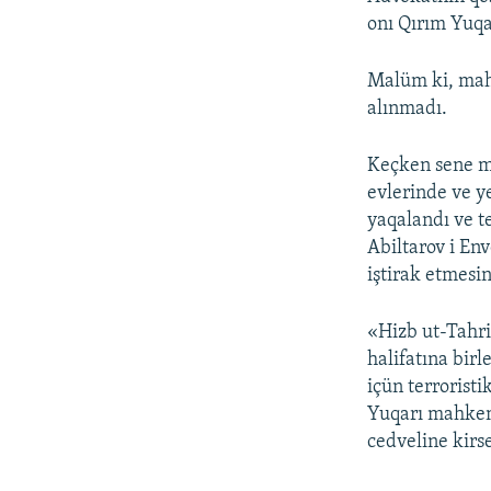
onı Qırım Yuq
Malüm ki, mahk
alınmadı.
Keçken sene m
evlerinde ve y
yaqalandı ve t
Abiltarov i En
iştirak etmesi
«Hizb ut-Tahri
halifatına bir
içün terroristi
Yuqarı mahkeme
cedveline kirse