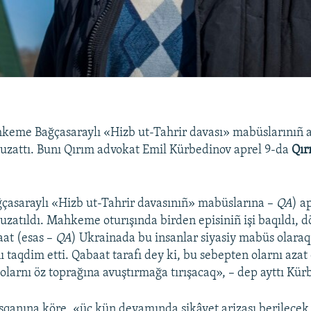
keme Bağçasaraylı «Hizb ut-Tahrir davası» mabüslarınıñ 
 uzattı. Bunı Qırım advokat Emil Kürbedinov aprel 9-da
Qır
ğçasaraylı «Hizb ut-Tahrir davasınıñ» mabüslarına –
QA
) a
 uzatıldı. Mahkeme oturışında birden episiniñ işi baqıldı, d
aat (esas –
QA
) Ukrainada bu insanlar siyasiy mabüs olaraq
 taqdim etti. Qabaat tarafı dey ki, bu sebepten olarnı aza
olarnı öz toprağına avuştırmağa tırışacaq», – dep ayttı Kür
qanına köre, «üç kün devamında şikâyet arizası berilecek