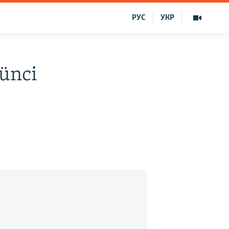
РУС
УКР
ünci