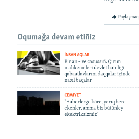
Paylaşmaq
Oqumağa devam etiñiz
İNSAN AQLARI
Bir an – ve casussıñ. Qırım
mahkemeleri devlet hainligi
qabaatlavlarını daqqalar içinde
nasıl baqalar
CEMİYET
"Haberlerge köre, yarıq bere
ekenler, amma biz bütünley
ekektriksizmiz"