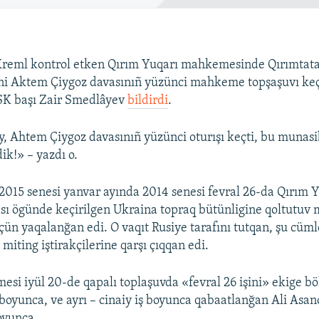
Kreml kontrol etken Qırım Yuqarı mahkemesinde Qırımtatar
ni Aktem Çiygoz davasınıñ yüzünci mahkeme topşaşuvı keç
K başı Zair Smedlâyev
bildirdi
.
, Ahtem Çiygoz davasınıñ yüzünci oturışı keçti, bu munas
ik!» – yazdı o.
015 senesi yanvar ayında 2014 senesi fevral 26-da Qırım 
sı ögünde keçirilgen Ukraina topraq bütünligine qoltutuv 
 içün yaqalanğan edi. O vaqıt Rusiye tarafını tutqan, şu cü
, miting iştirakçilerine qarşı çıqqan edi.
si iyül 20-de qapalı toplaşuvda «fevral 26 işini» ekige böl
oyunca, ve ayrı – cinaiy iş boyunca qabaatlanğan Ali Asa
oyunca.