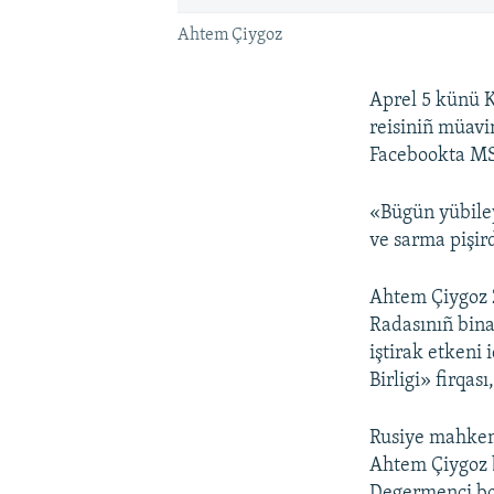
Ahtem Çiygoz
Aprel 5 künü 
reisiniñ müavi
Facebookta MS
«Bügün yübiley
ve sarma pişird
Ahtem Çiygoz 2
Radasınıñ bina
iştirak etkeni
Birligi» firqası
Rusiye mahkeme
Ahtem Çiygoz b
Degermenci b