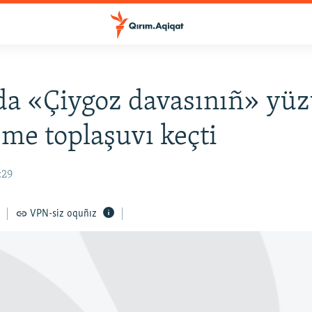
a «Çiygoz davasınıñ» yüz
e toplaşuvı keçti
:29
VPN-siz oquñız