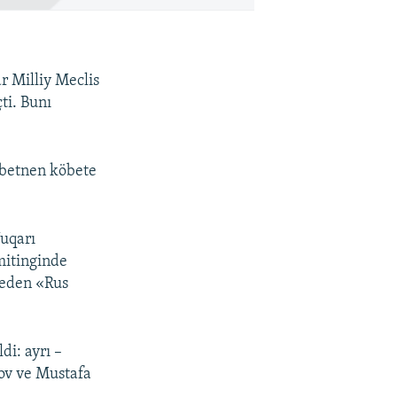
 Milliy Meclis
ti. Bunı
ibetnen köbete
Yuqarı
mitinginde
mleden «Rus
di: ayrı –
nov ve Mustafa