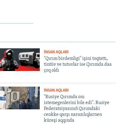
İNSAN AQLARI
"Qırım birdemligi" işini toqtattı,
tintüv ve tutuvlar ise Qırımda daa
çoq oldı
İNSAN AQLARI
"Rusiye Qırımda onı
istemegenlerini bile edi". Rusiye
Federatsiyasınıñ Qırımdaki
cenkke qarşı narazılıqlarnen
küreşi aqqında