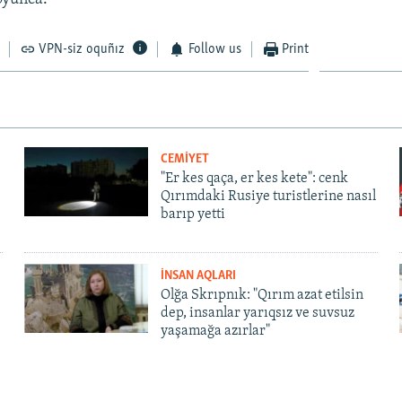
VPN-siz oquñız
Follow us
Print
CEMİYET
"Er kes qaça, er kes kete": cenk
Qırımdaki Rusiye turistlerine nasıl
barıp yetti
İNSAN AQLARI
Olğa Skrıpnık: "Qırım azat etilsin
dep, insanlar yarıqsız ve suvsuz
yaşamağa azırlar"